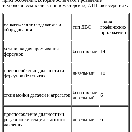
приспособления, которые облегчают проведение
технологических операций в мастерских, АТП, автосервисах:
кол-во
наименование создаваемого
тип ДВС
графических
оборудования
приложений
установка для промывания
бензиновый
14
форсунок
приспособление диагностики
дизельный
10
форсунок без снятия
бензиновый,
стенд мойки деталей и агрегатов
6
дизельный
приспособление диагностики,
регулировки секции высокого
дизельный
6
давления