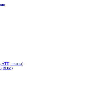
зии
, АТП, планы)
и (ВОМ)