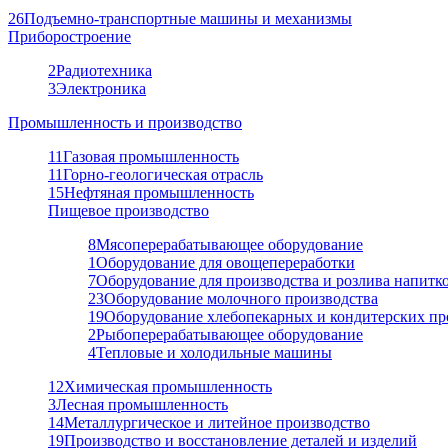
26
Подъемно-транспортные машины и механизмы
Приборостроение
2
Радиотехника
3
Электроника
Промышленность и производство
11
Газовая промышленность
11
Горно-геологическая отрасль
15
Нефтяная промышленность
Пищевое производство
8
Мясоперерабатывающее оборудование
1
Оборудование для овощепереработки
7
Оборудование для производства и розлива напитк
23
Оборудование молочного производства
19
Оборудование хлебопекарных и кондитерских пр
2
Рыбоперерабатывающее оборудование
4
Тепловые и холодильные машины
12
Химическая промышленность
3
Лесная промышленность
14
Металлургическое и литейное производство
19
Производство и восстановление деталей и изделий