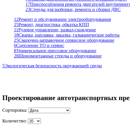
17
Приспособления ремонта двигателей внутреннег
23
Стенды для разборки, ремонта и сборки ДВС
12
Ремонт и обслуживание электрооборудования
25
Ремонт, диагностика, обкатка КПП
11
Рулевое управление, развал-схождение
18
Сварка, наплавка, закалка, гальванические работы
25
Смазочно-заправочное сервисное оборудование
6
Сцепление ТО и сервис
8
Универсальное прессовое оборудование
28
Шиномонтажные стенды и оборудование
5
Экологическая безопасность окружающей среды
Проектирование автотранспортных пре
Сортировка:
Количество: