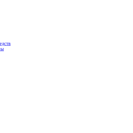
едств
ны