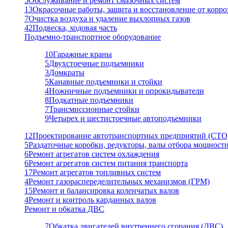
5
Обслуживание и ремонт смазочных систем
13
Окрасочные работы, защита и восстановление от корро
7
Очистка воздуха и удаление выхлопных газов
42
Подвеска, ходовая часть
Подъемно-транспортное оборудование
10
Гаражные краны
5
Двухстоечные подъемники
3
Домкраты
5
Канавные подъемники и стойки
4
Ножничные подъемники и опрокидыватели
8
Подкатные подъемники
7
Трансмиссионные стойки
9
Четырех и шестистоечные автоподъемники
12
Проектирование автотранспортных предприятий (СТО
5
Раздаточные коробки, редукторы, валы отбора мощност
6
Ремонт агрегатов систем охлаждения
6
Ремонт агрегатов систем питания транспорта
17
Ремонт агрегатов топливных систем
4
Ремонт газораспеределительных механизмов (ГРМ)
15
Ремонт и балансировка коленчатых валов
4
Ремонт и контроль карданных валов
Ремонт и обкатка ДВС
7
Обкатка двигателей внутреннего сгорания (ДВС)