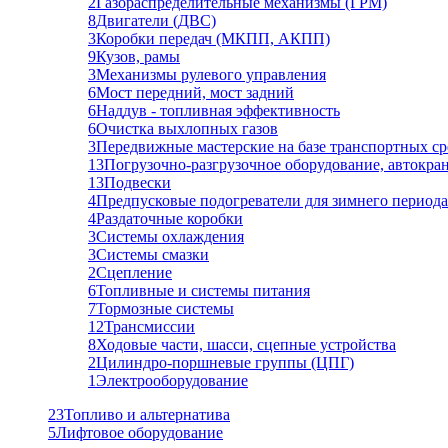
2
Газораспределительные механизмы (ГРМ)
8
Двигатели (ДВС)
3
Коробки передач (МКПП, АКПП)
9
Кузов, рамы
3
Механизмы рулевого управления
6
Мост передний, мост задний
6
Наддув - топливная эффективность
6
Очистка выхлопных газов
3
Передвижные мастерские на базе транспортных ср
13
Погрузочно-разгрузочное оборудование, автокра
13
Подвески
4
Предпусковые подогреватели для зимнего периода
4
Раздаточные коробки
3
Системы охлаждения
3
Системы смазки
2
Сцепление
6
Топливные и системы питания
7
Тормозные системы
12
Трансмиссии
8
Ходовые части, шасси, сцепные устройства
2
Цилиндро-поршневые группы (ЦПГ)
1
Электрооборудование
23
Топливо и альтернатива
5
Лифтовое оборудование