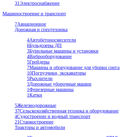
31
Электроснабжение
Машиностроение и транспорт
7
Авиационное
Дорожная и спецтехника
4
Автобетоносмесители
6
Бульдозеры ДП
3
Бурильные машины и установки
4
Виброоборудование
5
Грейдеры
7
Машины и оборудование для уборки снега
10
Погрузчики, экскаваторы
5
Рыхлители
3
Дорожные уборочные машин
1
Ферезерные машины
1
Катки
5
Железнодорожные
37
Сельскохозяйственная техника и оборудование
4
Судостроение и водный транспорт
21
Станкостроение
Тракторы и автомобили