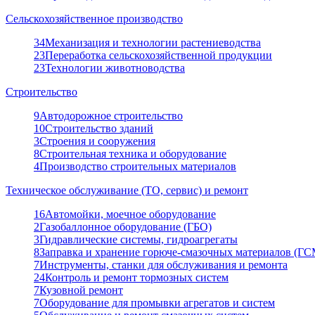
Сельскохозяйственное производство
34
Механизация и технологии растениеводства
23
Переработка сельскохозяйственной продукции
23
Технологии животноводства
Строительство
9
Автодорожное строительство
10
Строительство зданий
3
Строения и сооружения
8
Строительная техника и оборудование
4
Производство строительных материалов
Техническое обслуживание (ТО, сервис) и ремонт
16
Автомойки, моечное оборудование
2
Газобаллонное оборудование (ГБО)
3
Гидравлические системы, гидроагрегаты
8
Заправка и хранение горюче-смазочных материалов (ГС
7
Инструменты, станки для обслуживания и ремонта
24
Контроль и ремонт тормозных систем
7
Кузовной ремонт
7
Оборудование для промывки агрегатов и систем