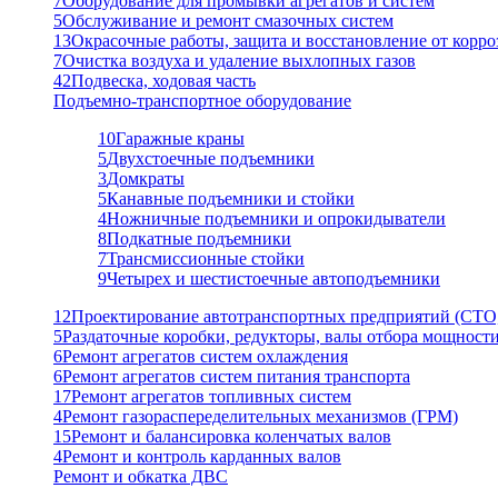
7
Оборудование для промывки агрегатов и систем
5
Обслуживание и ремонт смазочных систем
13
Окрасочные работы, защита и восстановление от корро
7
Очистка воздуха и удаление выхлопных газов
42
Подвеска, ходовая часть
Подъемно-транспортное оборудование
10
Гаражные краны
5
Двухстоечные подъемники
3
Домкраты
5
Канавные подъемники и стойки
4
Ножничные подъемники и опрокидыватели
8
Подкатные подъемники
7
Трансмиссионные стойки
9
Четырех и шестистоечные автоподъемники
12
Проектирование автотранспортных предприятий (СТО
5
Раздаточные коробки, редукторы, валы отбора мощност
6
Ремонт агрегатов систем охлаждения
6
Ремонт агрегатов систем питания транспорта
17
Ремонт агрегатов топливных систем
4
Ремонт газораспеределительных механизмов (ГРМ)
15
Ремонт и балансировка коленчатых валов
4
Ремонт и контроль карданных валов
Ремонт и обкатка ДВС