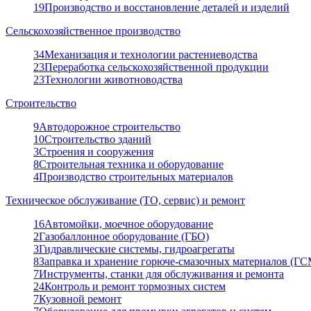
19
Производство и восстановление деталей и изделий
Сельскохозяйственное производство
34
Механизация и технологии растениеводства
23
Переработка сельскохозяйственной продукции
23
Технологии животноводства
Строительство
9
Автодорожное строительство
10
Строительство зданий
3
Строения и сооружения
8
Строительная техника и оборудование
4
Производство строительных материалов
Техническое обслуживание (ТО, сервис) и ремонт
16
Автомойки, моечное оборудование
2
Газобаллонное оборудование (ГБО)
3
Гидравлические системы, гидроагрегаты
8
Заправка и хранение горюче-смазочных материалов (ГС
7
Инструменты, станки для обслуживания и ремонта
24
Контроль и ремонт тормозных систем
7
Кузовной ремонт