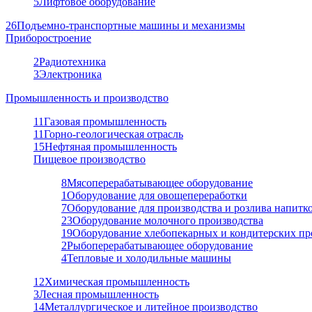
5
Лифтовое оборудование
26
Подъемно-транспортные машины и механизмы
Приборостроение
2
Радиотехника
3
Электроника
Промышленность и производство
11
Газовая промышленность
11
Горно-геологическая отрасль
15
Нефтяная промышленность
Пищевое производство
8
Мясоперерабатывающее оборудование
1
Оборудование для овощепереработки
7
Оборудование для производства и розлива напитк
23
Оборудование молочного производства
19
Оборудование хлебопекарных и кондитерских пр
2
Рыбоперерабатывающее оборудование
4
Тепловые и холодильные машины
12
Химическая промышленность
3
Лесная промышленность
14
Металлургическое и литейное производство