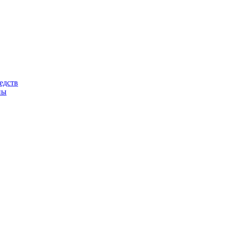
едств
ны