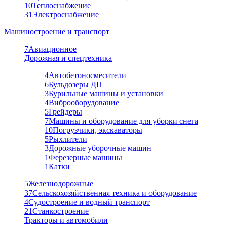
10
Теплоснабжение
31
Электроснабжение
Машиностроение и транспорт
7
Авиационное
Дорожная и спецтехника
4
Автобетоносмесители
6
Бульдозеры ДП
3
Бурильные машины и установки
4
Виброоборудование
5
Грейдеры
7
Машины и оборудование для уборки снега
10
Погрузчики, экскаваторы
5
Рыхлители
3
Дорожные уборочные машин
1
Ферезерные машины
1
Катки
5
Железнодорожные
37
Сельскохозяйственная техника и оборудование
4
Судостроение и водный транспорт
21
Станкостроение
Тракторы и автомобили