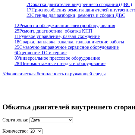
7
Обкатка двигателей внутреннего сгорания (ДВС)
17
Приспособления ремонта двигателей внутреннег
23
Стенды для разборки, ремонта и сборки ДВС
12
Ремонт и обслуживание электрооборудования
25
Ремонт, диагностика, обкатка КПП
11
Рулевое управление, развал-схождение
18
Сварка, наплавка, закалка, гальванические работы
25
Смазочно-заправочное сервисное оборудование
6
Сцепление ТО и сервис
8
Универсальное прессовое оборудование
28
Шиномонтажные стенды и оборудование
5
Экологическая безопасность окружающей среды
Обкатка двигателей внутреннего сгора
Сортировка:
Количество: