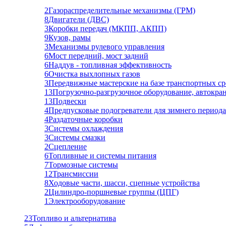
2
Газораспределительные механизмы (ГРМ)
8
Двигатели (ДВС)
3
Коробки передач (МКПП, АКПП)
9
Кузов, рамы
3
Механизмы рулевого управления
6
Мост передний, мост задний
6
Наддув - топливная эффективность
6
Очистка выхлопных газов
3
Передвижные мастерские на базе транспортных ср
13
Погрузочно-разгрузочное оборудование, автокра
13
Подвески
4
Предпусковые подогреватели для зимнего периода
4
Раздаточные коробки
3
Системы охлаждения
3
Системы смазки
2
Сцепление
6
Топливные и системы питания
7
Тормозные системы
12
Трансмиссии
8
Ходовые части, шасси, сцепные устройства
2
Цилиндро-поршневые группы (ЦПГ)
1
Электрооборудование
23
Топливо и альтернатива