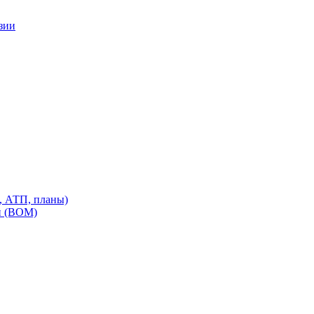
зии
, АТП, планы)
и (ВОМ)