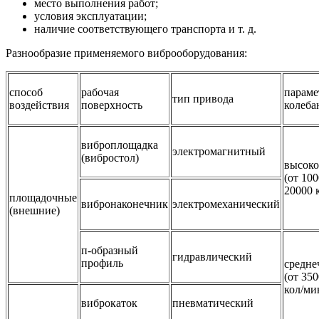
место выполнения работ;
условия эксплуатации;
наличие соответствующего транспорта и т. д.
Разнообразие применяемого виброоборудования:
способ
рабочая
парам
тип привода
воздействия
поверхность
колеба
виброплощадка
электромагнитный
(вибростол)
высоко
(от 100
20000 
площадочные
вибронаконечник
электромеханический
(внешние)
п-образный
гидравлический
профиль
средне
(от 350
кол/ми
виброкаток
пневматический