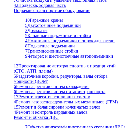
7
Очистка воздуха и удаление выхлопных газов
42
Подвеска, ходовая часть
Подъемно-транспортное оборудование
10
Гаражные краны
5
Двухстоечные подъемники
3
Домкраты
5
Канавные подъемники и стойки
4
Ножничные подъемники и опрокидыватели
8
Подкатные подъемники
7
Трансмиссионные стойки
9
Четырех и шестистоечные автоподъемники
12
Проектирование автотранспортных предприятий
(СТО, АТП, планы)
5
Раздаточные коробки, редукторы, валы отбора
мощности (ВОМ)
6
Ремонт агрегатов систем охлаждения
6
Ремонт агрегатов систем питания транспорта
17
Ремонт агрегатов топливных систем
4
Ремонт газораспеределительных механизмов (ГРМ)
15
Ремонт и балансировка коленчатых валов
4
Ремонт и контроль карданных валов
Ремонт и обкатка ДВС
7
Обкатка двигателей внутреннего сгорания (ДВС)