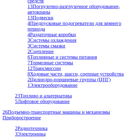
средств
13
Погрузочно-разгрузочное оборудование,
автокраны
13
Подвески
4
Предпусковые подогреватели для зимнего
периода
4
Раздаточные коробки
3
Системы охлаждения
3
Системы смазки
2
Сцепление
6
Топливные и системы питания
7
Тормозные системы
12
Трансмиссии
8
Ходовые части, шасси, сцепные устройства
2
Цилиндро-поршневые группы (ЦПГ)
1
Электрооборудование
23
Топливо и альтернатива
5
Лифтовое оборудование
26
Подъемно-транспортные машины и механизмы
Приборостроение
2
Радиотехника
3
Электроника