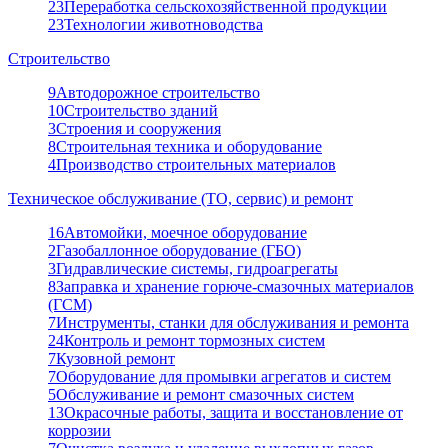
23
Переработка сельскохозяйственной продукции
23
Технологии животноводства
Строительство
9
Автодорожное строительство
10
Строительство зданий
3
Строения и сооружения
8
Строительная техника и оборудование
4
Производство строительных материалов
Техническое обслуживание (ТО, сервис) и ремонт
16
Автомойки, моечное оборудование
2
Газобаллонное оборудование (ГБО)
3
Гидравлические системы, гидроагрегаты
8
Заправка и хранение горюче-смазочных материалов
(ГСМ)
7
Инструменты, станки для обслуживания и ремонта
24
Контроль и ремонт тормозных систем
7
Кузовной ремонт
7
Оборудование для промывки агрегатов и систем
5
Обслуживание и ремонт смазочных систем
13
Окрасочные работы, защита и восстановление от
коррозии