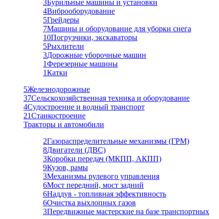
3
Бурильные машины и установки
4
Виброоборудование
5
Грейдеры
7
Машины и оборудование для уборки снега
10
Погрузчики, экскаваторы
5
Рыхлители
3
Дорожные уборочные машин
1
Ферезерные машины
1
Катки
5
Железнодорожные
37
Сельскохозяйственная техника и оборудование
4
Судостроение и водный транспорт
21
Станкостроение
Тракторы и автомобили
2
Газораспределительные механизмы (ГРМ)
8
Двигатели (ДВС)
3
Коробки передач (МКПП, АКПП)
9
Кузов, рамы
3
Механизмы рулевого управления
6
Мост передний, мост задний
6
Наддув - топливная эффективность
6
Очистка выхлопных газов
3
Передвижные мастерские на базе транспортных