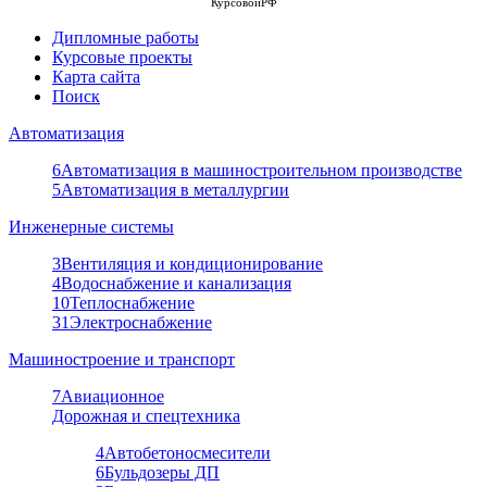
КурсовойРФ
Дипломные работы
Курсовые проекты
Карта сайта
Поиск
Автоматизация
6
Автоматизация в машиностроительном производстве
5
Автоматизация в металлургии
Инженерные системы
3
Вентиляция и кондиционирование
4
Водоснабжение и канализация
10
Теплоснабжение
31
Электроснабжение
Машиностроение и транспорт
7
Авиационное
Дорожная и спецтехника
4
Автобетоносмесители
6
Бульдозеры ДП