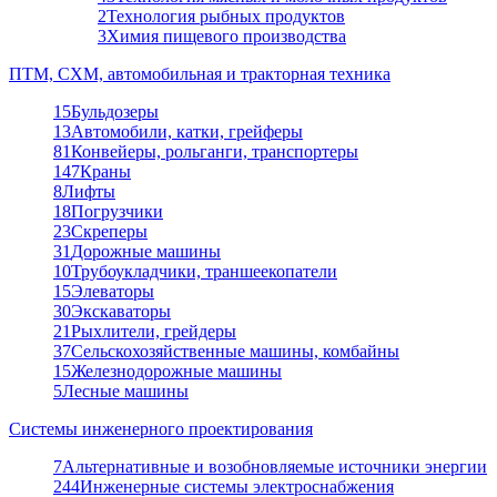
2
Технология рыбных продуктов
3
Химия пищевого производства
ПТМ, СХМ, автомобильная и тракторная техника
15
Бульдозеры
13
Автомобили, катки, грейферы
81
Конвейеры, рольганги, транспортеры
147
Краны
8
Лифты
18
Погрузчики
23
Скреперы
31
Дорожные машины
10
Трубоукладчики, траншеекопатели
15
Элеваторы
30
Экскаваторы
21
Рыхлители, грейдеры
37
Сельскохозяйственные машины, комбайны
15
Железнодорожные машины
5
Лесные машины
Системы инженерного проектирования
7
Альтернативные и возобновляемые источники энергии
244
Инженерные системы электроснабжения