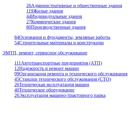
26
Административные и общественные здания
119
Жилые здания
44
Индивидуальные здания
27
Коммерческие здания
80
Производственные здания
84
Основания и фундаменты, земляные работы
54
Строительные материалы и конструкции
ЭМТП, ремонт, сервисное обслуживание
111
Автотранспортные предприятия (АТП)
12
Надежность и ремонт машин
99
Организация ремонта и технического обслуживания
45
Станции технического обслуживания (СТО)
26
Техническая эксплуатация машин
40
Техническое оборудование
26
Эксплуатация машино-тракторного парка