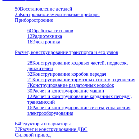
50
Восстановление деталей
25
Контрольно-измерительные приборы
Приборостроение
6
Обработка сигналов
12
Радиотехника
16
Электроника
Расчет, конструирование транспорта и его узлов
28
Конструирование ходовых частей, подвесок,
движителей
32
Конструирование коробок передач
21
Конструирование тормозных систем, сцепления
7
Конструирование раздаточных коробок
30
Расчет и конструирование машин
12
Расчет и конструирование карданных передач,
трансмиссий
16
Расчет и конструирование систем управления,
электрооборудования
64
Редукторы и вариаторы
77
Расчет и конструирование ДВС
Силовой привод