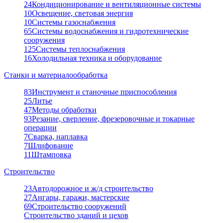
24
Кондиционирование и вентиляционные системы
10
Освещение, световая энергия
10
Системы газоснабжения
65
Системы водоснабжения и гидротехнические
сооружения
125
Системы теплоснабжения
16
Холодильная техника и оборудование
Станки и материалообработка
83
Инструмент и станочные приспособления
25
Литье
47
Методы обработки
93
Резание, сверление, фрезеровочные и токарные
операции
7
Сварка, наплавка
7
Шлифование
11
Штамповка
Строительство
23
Автодорожное и ж/д строительство
27
Ангары, гаражи, мастерские
69
Строительство сооружений
Строительство зданий и цехов