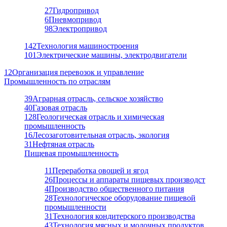
27
Гидропривод
6
Пневмопривод
98
Электропривод
142
Технология машиностроения
101
Электрические машины, электродвигатели
12
Организация перевозок и управление
Промышленность по отраслям
39
Аграрная отрасль, сельское хозяйство
40
Газовая отрасль
128
Геологическая отрасль и химическая
промышленность
16
Лесозаготовительная отрасль, экология
31
Нефтяная отрасль
Пищевая промышленность
11
Переработка овощей и ягод
26
Процессы и аппараты пищевых производст
4
Производство общественного питания
28
Технологическое оборудование пищевой
промышленности
31
Технология кондитерского производства
43
Технология мясных и молочных продуктов