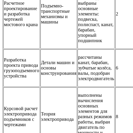
Расчетное
выбраны
Подъемно-
проектирование
основные
транспортные
и разработка
элементы:
2
механизмы и
чертежей
подвеска,
машины
мостового крана
полиспаст, канат,
барабан,
упорный
подшипник
рассчитаны
Разработка
Детали машин и
канат, барабан,
проекта привода
основы
зубчатые колёса,
6
грузоподъемного
конструирования
валы, подобран
устройства
электродвигатель
выполнены
вычисления
основных
Курсовой расчет
элементов для
электропривода
Теория
разных режимов
8
подъемников с
электропривода
работы, выбран
чертежами
двигатель по
мощности и