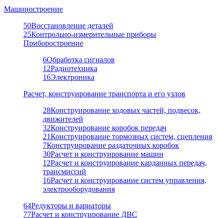
Машиностроение
50
Восстановление деталей
25
Контрольно-измерительные приборы
Приборостроение
6
Обработка сигналов
12
Радиотехника
16
Электроника
Расчет, конструирование транспорта и его узлов
28
Конструирование ходовых частей, подвесок,
движителей
32
Конструирование коробок передач
21
Конструирование тормозных систем, сцепления
7
Конструирование раздаточных коробок
30
Расчет и конструирование машин
12
Расчет и конструирование карданных передач,
трансмиссий
16
Расчет и конструирование систем управления,
электрооборудования
64
Редукторы и вариаторы
77
Расчет и конструирование ДВС