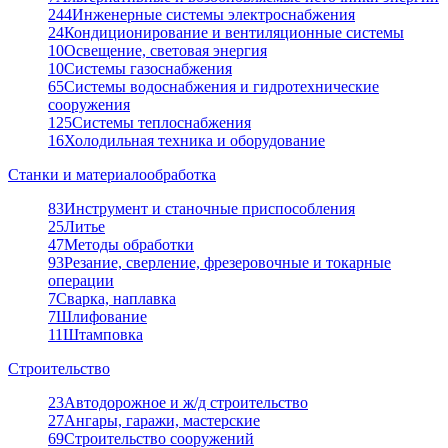
244
Инженерные системы электроснабжения
24
Кондиционирование и вентиляционные системы
10
Освещение, световая энергия
10
Системы газоснабжения
65
Системы водоснабжения и гидротехнические
сооружения
125
Системы теплоснабжения
16
Холодильная техника и оборудование
Станки и материалообработка
83
Инструмент и станочные приспособления
25
Литье
47
Методы обработки
93
Резание, сверление, фрезеровочные и токарные
операции
7
Сварка, наплавка
7
Шлифование
11
Штамповка
Строительство
23
Автодорожное и ж/д строительство
27
Ангары, гаражи, мастерские
69
Строительство сооружений