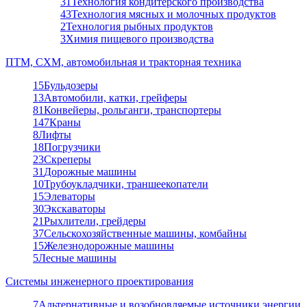
31
Технология кондитерского производства
43
Технология мясных и молочных продуктов
2
Технология рыбных продуктов
3
Химия пищевого производства
ПТМ, СХМ, автомобильная и тракторная техника
15
Бульдозеры
13
Автомобили, катки, грейферы
81
Конвейеры, рольганги, транспортеры
147
Краны
8
Лифты
18
Погрузчики
23
Скреперы
31
Дорожные машины
10
Трубоукладчики, траншеекопатели
15
Элеваторы
30
Экскаваторы
21
Рыхлители, грейдеры
37
Сельскохозяйственные машины, комбайны
15
Железнодорожные машины
5
Лесные машины
Системы инженерного проектирования
7
Альтернативные и возобновляемые источники энергии