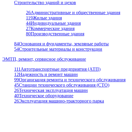
Строительство зданий и цехов
26
Административные и общественные здания
119
Жилые здания
44
Индивидуальные здания
27
Коммерческие здания
80
Производственные здания
84
Основания и фундаменты, земляные работы
54
Строительные материалы и конструкции
ЭМТП, ремонт, сервисное обслуживание
111
Автотранспортные предприятия (АТП)
12
Надежность и ремонт машин
99
Организация ремонта и технического обслуживания
45
Станции технического обслуживания (СТО)
26
Техническая эксплуатация машин
40
Техническое оборудование
26
Эксплуатация машино-тракторного парка