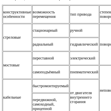
конструктивные
возможность
степе
тип привода
особенности
перемещения
повор
стационарный
ручной
стреловые
радиальный
гидравлический
повор
переставной
электрический
мостовые
самоподъёмный
пневматический
быстромонтируемый
непов
от двигателя
кабельные
внутреннего
передвижной,
сгорания
самоходный,
прицепной