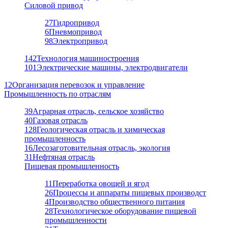
Силовой привод
27
Гидропривод
6
Пневмопривод
98
Электропривод
142
Технология машиностроения
101
Электрические машины, электродвигатели
12
Организация перевозок и управление
Промышленность по отраслям
39
Аграрная отрасль, сельское хозяйство
40
Газовая отрасль
128
Геологическая отрасль и химическая
промышленность
16
Лесозаготовительная отрасль, экология
31
Нефтяная отрасль
Пищевая промышленность
11
Переработка овощей и ягод
26
Процессы и аппараты пищевых производст
4
Производство общественного питания
28
Технологическое оборудование пищевой
промышленности