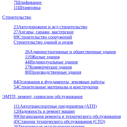
7
Шлифование
11
Штамповка
Строительство
23
Автодорожное и ж/д строительство
27
Ангары, гаражи, мастерские
69
Строительство сооружений
Строительство зданий и цехов
26
Административные и общественные здания
119
Жилые здания
44
Индивидуальные здания
27
Коммерческие здания
80
Производственные здания
84
Основания и фундаменты, земляные работы
54
Строительные материалы и конструкции
ЭМТП, ремонт, сервисное обслуживание
111
Автотранспортные предприятия (АТП)
12
Надежность и ремонт машин
99
Организация ремонта и технического обслуживания
45
Станции технического обслуживания (СТО)
26
Техническая эксплуатация машин