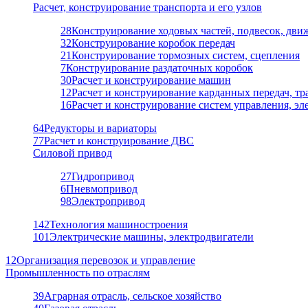
Расчет, конструирование транспорта и его узлов
28
Конструирование ходовых частей, подвесок, дви
32
Конструирование коробок передач
21
Конструирование тормозных систем, сцепления
7
Конструирование раздаточных коробок
30
Расчет и конструирование машин
12
Расчет и конструирование карданных передач, т
16
Расчет и конструирование систем управления, э
64
Редукторы и вариаторы
77
Расчет и конструирование ДВС
Силовой привод
27
Гидропривод
6
Пневмопривод
98
Электропривод
142
Технология машиностроения
101
Электрические машины, электродвигатели
12
Организация перевозок и управление
Промышленность по отраслям
39
Аграрная отрасль, сельское хозяйство