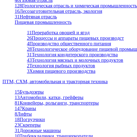
40
Газовая отрасль
128
Геологическая отрасль и химическая промышленность
16
Лесозаготовительная отрасль, экология
31
Нефтяная отрасль
Пищевая промышленность
11
Переработка овощей и ягод
26
Процессы и аппараты пищевых производст
4
Производство общественного питания
28
Технологическое оборудование пищевой промыш
31
Технология кондитерского производства
43
Технология мясных и молочных продуктов
2
Технология рыбных продуктов
3
Химия пищевого производства
ПТМ, СХМ, автомобильная и тракторная техника
15
Бульдозеры
13
Автомобили, катки, грейферы
81
Конвейеры, рольганги, транспортеры
147
Краны
8
Лифты
18
Погрузчики
23
Скреперы
31
Дорожные машины
10
Трубоукладчики, траншеекопатели