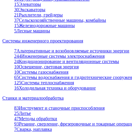
15
Элеваторы
30
Экскаваторы
21
Рыхлители, грейдеры
37
Сельскохозяйственные машины, комбайны
15
Железнодорожные машины
5
Лесные машины
Системы инженерного проектирования
7
Альтернативные и возобновляемые источники энергии
244
Инженерные системы электроснабжения
24
Кондиционирование и вентиляционные системы
10
Освещение, световая энергия
10
Системы газоснабжения
65
Системы водоснабжения и гидротехнические сооруже
125
Системы теплоснабжения
16
Холодильная техника и оборудование
Станки и материалообработка
83
Инструмент и станочные приспособления
25
Литье
47
Методы обработки
93
Резание, сверление, фрезеровочные и токарные операц
7
Сварка, наплавка