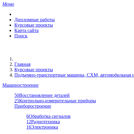
Меню
Дипломные работы
Курсовые проекты
Карта сайта
Поиск
Главная
Курсовые проекты
Подъемно-транспортные машины, СХМ, автомобильная и
Машиностроение
50
Восстановление деталей
25
Контрольно-измерительные приборы
Приборостроение
6
Обработка сигналов
12
Радиотехника
16
Электроника