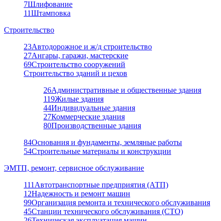
7
Шлифование
11
Штамповка
Строительство
23
Автодорожное и ж/д строительство
27
Ангары, гаражи, мастерские
69
Строительство сооружений
Строительство зданий и цехов
26
Административные и общественные здания
119
Жилые здания
44
Индивидуальные здания
27
Коммерческие здания
80
Производственные здания
84
Основания и фундаменты, земляные работы
54
Строительные материалы и конструкции
ЭМТП, ремонт, сервисное обслуживание
111
Автотранспортные предприятия (АТП)
12
Надежность и ремонт машин
99
Организация ремонта и технического обслуживания
45
Станции технического обслуживания (СТО)
26
Техническая эксплуатация машин