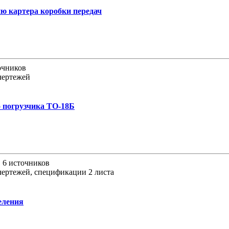
ю картера коробки передач
точников
чертежей
о погрузчика ТО-18Б
, 6 источников
чертежей, спецификации 2 листа
еления