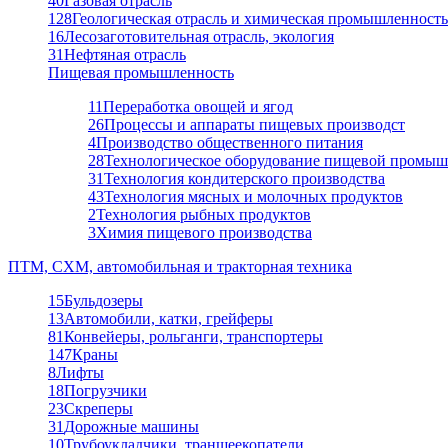
40
Газовая отрасль
128
Геологическая отрасль и химическая промышленность
16
Лесозаготовительная отрасль, экология
31
Нефтяная отрасль
Пищевая промышленность
11
Переработка овощей и ягод
26
Процессы и аппараты пищевых производст
4
Производство общественного питания
28
Технологическое оборудование пищевой промыш
31
Технология кондитерского производства
43
Технология мясных и молочных продуктов
2
Технология рыбных продуктов
3
Химия пищевого производства
ПТМ, СХМ, автомобильная и тракторная техника
15
Бульдозеры
13
Автомобили, катки, грейферы
81
Конвейеры, рольганги, транспортеры
147
Краны
8
Лифты
18
Погрузчики
23
Скреперы
31
Дорожные машины
10
Трубоукладчики, траншеекопатели