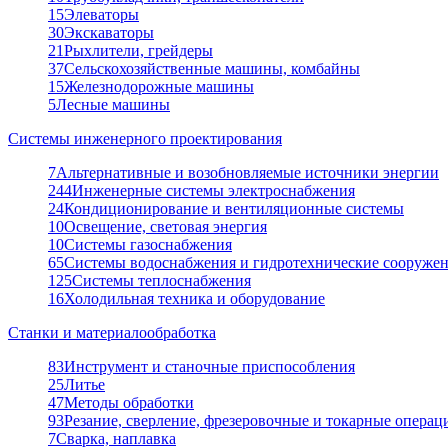
15
Элеваторы
30
Экскаваторы
21
Рыхлители, грейдеры
37
Сельскохозяйственные машины, комбайны
15
Железнодорожные машины
5
Лесные машины
Системы инженерного проектирования
7
Альтернативные и возобновляемые источники энергии
244
Инженерные системы электроснабжения
24
Кондиционирование и вентиляционные системы
10
Освещение, световая энергия
10
Системы газоснабжения
65
Системы водоснабжения и гидротехнические сооруже
125
Системы теплоснабжения
16
Холодильная техника и оборудование
Станки и материалообработка
83
Инструмент и станочные приспособления
25
Литье
47
Методы обработки
93
Резание, сверление, фрезеровочные и токарные операц
7
Сварка, наплавка