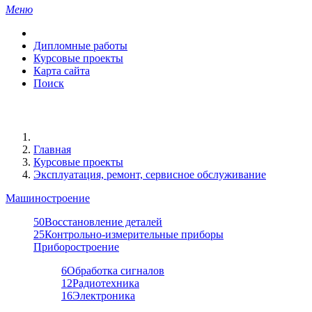
Меню
Дипломные работы
Курсовые проекты
Карта сайта
Поиск
Главная
Курсовые проекты
Эксплуатация, ремонт, сервисное обслуживание
Машиностроение
50
Восстановление деталей
25
Контрольно-измерительные приборы
Приборостроение
6
Обработка сигналов
12
Радиотехника
16
Электроника