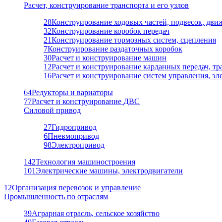
Расчет, конструирование транспорта и его узлов
28
Конструирование ходовых частей, подвесок, дви
32
Конструирование коробок передач
21
Конструирование тормозных систем, сцепления
7
Конструирование раздаточных коробок
30
Расчет и конструирование машин
12
Расчет и конструирование карданных передач, т
16
Расчет и конструирование систем управления, э
64
Редукторы и вариаторы
77
Расчет и конструирование ДВС
Силовой привод
27
Гидропривод
6
Пневмопривод
98
Электропривод
142
Технология машиностроения
101
Электрические машины, электродвигатели
12
Организация перевозок и управление
Промышленность по отраслям
39
Аграрная отрасль, сельское хозяйство