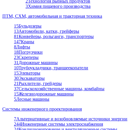
2
Технология рыбных продуктов
3
Химия пищевого производства
ПТМ, СХМ, автомобильная и тракторная техника
15
Бульдозеры
13
Автомобили, катки, грейферы
81
Конвейеры, рольганги, транспортеры
147
Краны
8
Лифты
18
Погрузчики
23
Скреперы
31
Дорожные машины
10
Трубоукладчики, траншеекопатели
15
Элеваторы
30
Экскаваторы
21
Рыхлители, грейдеры
37
Сельскохозяйственные машины, комбайны
15
Железнодорожные машины
5
Лесные машины
Системы инженерного проектирования
7
Альтернативные и возобновляемые источники энергии
244
Инженерные системы электроснабжения
24
Кондиционирование и вентиляционные системы