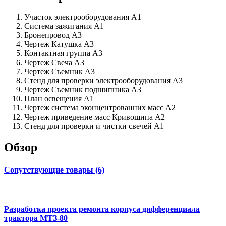
Участок электрооборудования А1
Система зажигания А1
Бронепровод А3
Чертеж Катушка А3
Контактная группа А3
Чертеж Свеча А3
Чертеж Съемник А3
Стенд для проверки электрооборудования А3
Чертеж Съемник подшипника А3
План освещения А1
Чертеж система эконцентрованних масс А2
Чертеж приведение масс Кривошипа А2
Стенд для проверки и чистки свечей А1
Обзор
Сопутствующие товары (6)
Разработка проекта ремонта корпуса дифференциала
трактора МТЗ-80