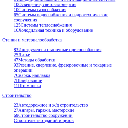
10
Освещение, световая энергия
10
Системы газоснабжения
65
Системы водоснабжения и гидротехнические
сооружения
125
Системы теплоснабжения
16
Холодильная техника и оборудование
Станки и материалообработка
83
Инструмент и станочные приспособления
25
Литье
47
Методы обработки
93
Резание, сверление, фрезеровочные и токарные
операции
7
Сварка, наплавка
7
Шлифование
11
Штамповка
Строительство
23
Автодорожное и ж/д строительство
27
Ангары, гаражи, мастерские
69
Строительство сооружений
Строительство зданий и цехов