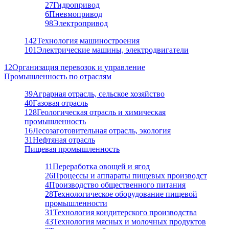
27
Гидропривод
6
Пневмопривод
98
Электропривод
142
Технология машиностроения
101
Электрические машины, электродвигатели
12
Организация перевозок и управление
Промышленность по отраслям
39
Аграрная отрасль, сельское хозяйство
40
Газовая отрасль
128
Геологическая отрасль и химическая
промышленность
16
Лесозаготовительная отрасль, экология
31
Нефтяная отрасль
Пищевая промышленность
11
Переработка овощей и ягод
26
Процессы и аппараты пищевых производст
4
Производство общественного питания
28
Технологическое оборудование пищевой
промышленности
31
Технология кондитерского производства
43
Технология мясных и молочных продуктов