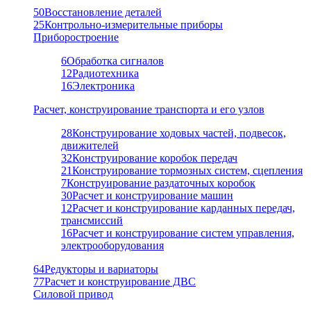
50
Восстановление деталей
25
Контрольно-измерительные приборы
Приборостроение
6
Обработка сигналов
12
Радиотехника
16
Электроника
Расчет, конструирование транспорта и его узлов
28
Конструирование ходовых частей, подвесок,
движителей
32
Конструирование коробок передач
21
Конструирование тормозных систем, сцепления
7
Конструирование раздаточных коробок
30
Расчет и конструирование машин
12
Расчет и конструирование карданных передач,
трансмиссий
16
Расчет и конструирование систем управления,
электрооборудования
64
Редукторы и вариаторы
77
Расчет и конструирование ДВС
Силовой привод