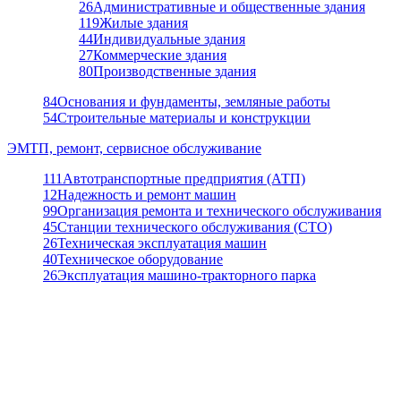
26
Административные и общественные здания
119
Жилые здания
44
Индивидуальные здания
27
Коммерческие здания
80
Производственные здания
84
Основания и фундаменты, земляные работы
54
Строительные материалы и конструкции
ЭМТП, ремонт, сервисное обслуживание
111
Автотранспортные предприятия (АТП)
12
Надежность и ремонт машин
99
Организация ремонта и технического обслуживания
45
Станции технического обслуживания (СТО)
26
Техническая эксплуатация машин
40
Техническое оборудование
26
Эксплуатация машино-тракторного парка