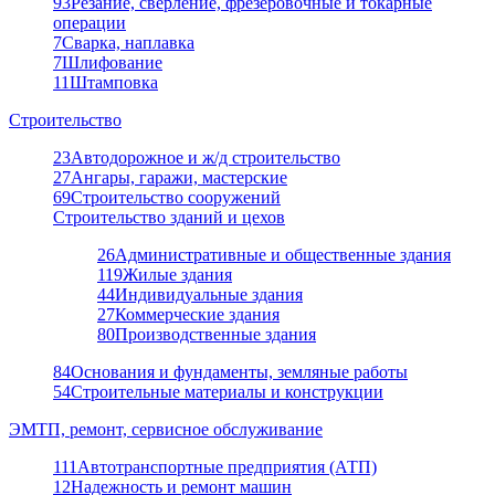
93
Резание, сверление, фрезеровочные и токарные
операции
7
Сварка, наплавка
7
Шлифование
11
Штамповка
Строительство
23
Автодорожное и ж/д строительство
27
Ангары, гаражи, мастерские
69
Строительство сооружений
Строительство зданий и цехов
26
Административные и общественные здания
119
Жилые здания
44
Индивидуальные здания
27
Коммерческие здания
80
Производственные здания
84
Основания и фундаменты, земляные работы
54
Строительные материалы и конструкции
ЭМТП, ремонт, сервисное обслуживание
111
Автотранспортные предприятия (АТП)
12
Надежность и ремонт машин