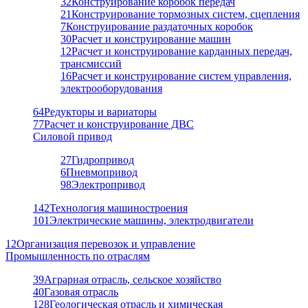
32
Конструирование коробок передач
21
Конструирование тормозных систем, сцепления
7
Конструирование раздаточных коробок
30
Расчет и конструирование машин
12
Расчет и конструирование карданных передач,
трансмиссий
16
Расчет и конструирование систем управления,
электрооборудования
64
Редукторы и вариаторы
77
Расчет и конструирование ДВС
Силовой привод
27
Гидропривод
6
Пневмопривод
98
Электропривод
142
Технология машиностроения
101
Электрические машины, электродвигатели
12
Организация перевозок и управление
Промышленность по отраслям
39
Аграрная отрасль, сельское хозяйство
40
Газовая отрасль
128
Геологическая отрасль и химическая