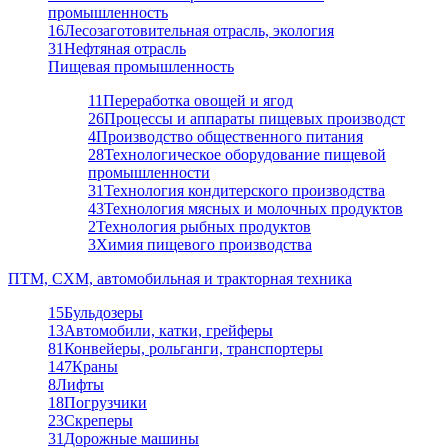
промышленность
16
Лесозаготовительная отрасль, экология
31
Нефтяная отрасль
Пищевая промышленность
11
Переработка овощей и ягод
26
Процессы и аппараты пищевых производст
4
Производство общественного питания
28
Технологическое оборудование пищевой
промышленности
31
Технология кондитерского производства
43
Технология мясных и молочных продуктов
2
Технология рыбных продуктов
3
Химия пищевого производства
ПТМ, СХМ, автомобильная и тракторная техника
15
Бульдозеры
13
Автомобили, катки, грейферы
81
Конвейеры, рольганги, транспортеры
147
Краны
8
Лифты
18
Погрузчики
23
Скреперы
31
Дорожные машины