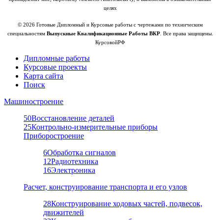
целях
© 2026 Готовые Дипломный и Курсовые работы с чертежами по техническим
специальностям
Выпускные Квалификационные Работы ВКР
. Все права защищены.
КурсовойРФ
Дипломные работы
Курсовые проекты
Карта сайта
Поиск
Машиностроение
50
Восстановление деталей
25
Контрольно-измерительные приборы
Приборостроение
6
Обработка сигналов
12
Радиотехника
16
Электроника
Расчет, конструирование транспорта и его узлов
28
Конструирование ходовых частей, подвесок,
движителей