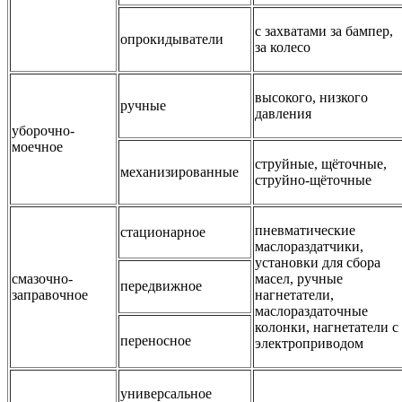
с захватами за бампер,
опрокидыватели
за колесо
высокого, низкого
ручные
давления
уборочно-
моечное
струйные, щёточные,
механизированные
струйно-щёточные
пневматические
стационарное
маслораздатчики,
установки для сбора
смазочно-
масел, ручные
передвижное
заправочное
нагнетатели,
маслораздаточные
колонки, нагнетатели с
переносное
электроприводом
универсальное