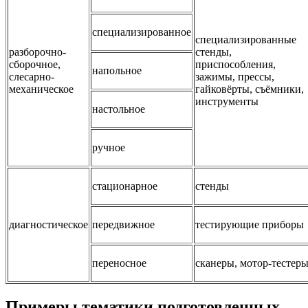
специализированное
специализированные
разборочно-
стенды,
сборочное,
приспособления,
напольное
слесарно-
зажимы, прессы,
механическое
гайковёрты, съёмники,
инструменты
настольное
ручное
стационарное
стенды
диагностическое
передвижное
тестирующие приборы
переносное
сканеры, мотор-тестер
Примеры тематики подготовленных