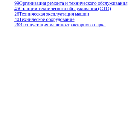
99
Организация ремонта и технического обслуживания
45
Станции технического обслуживания (СТО)
26
Техническая эксплуатация машин
40
Техническое оборудование
26
Эксплуатация машино-тракторного парка