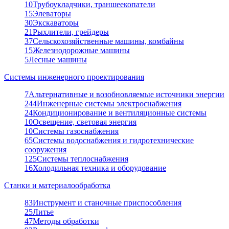
10
Трубоукладчики, траншеекопатели
15
Элеваторы
30
Экскаваторы
21
Рыхлители, грейдеры
37
Сельскохозяйственные машины, комбайны
15
Железнодорожные машины
5
Лесные машины
Системы инженерного проектирования
7
Альтернативные и возобновляемые источники энергии
244
Инженерные системы электроснабжения
24
Кондиционирование и вентиляционные системы
10
Освещение, световая энергия
10
Системы газоснабжения
65
Системы водоснабжения и гидротехнические
сооружения
125
Системы теплоснабжения
16
Холодильная техника и оборудование
Станки и материалообработка
83
Инструмент и станочные приспособления
25
Литье
47
Методы обработки