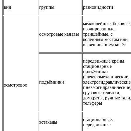
вид
группы
разновидности
межколейные, боковые,
изолированные,
осмотровые канавы
траншейные, с
колейным мостом или
вывешиванием колёс
передвижные краны,
стационарные
подъёмники
(электромеханические,
подъёмники
электрогидравлические
осмотровое
пневмогидравлические)
грузовые тележки,
домкраты, ручные тали
тельферы
стационарные,
эстакады
передвижные