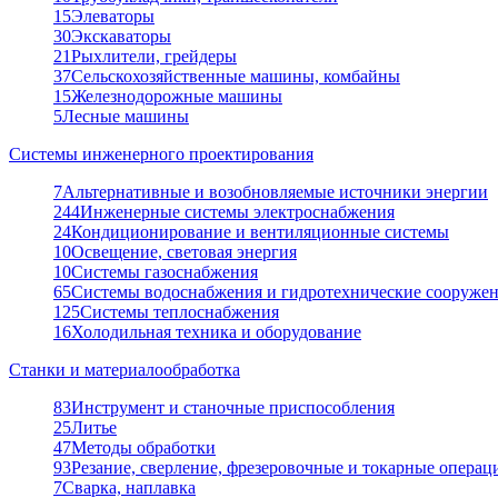
15
Элеваторы
30
Экскаваторы
21
Рыхлители, грейдеры
37
Сельскохозяйственные машины, комбайны
15
Железнодорожные машины
5
Лесные машины
Системы инженерного проектирования
7
Альтернативные и возобновляемые источники энергии
244
Инженерные системы электроснабжения
24
Кондиционирование и вентиляционные системы
10
Освещение, световая энергия
10
Системы газоснабжения
65
Системы водоснабжения и гидротехнические сооруже
125
Системы теплоснабжения
16
Холодильная техника и оборудование
Станки и материалообработка
83
Инструмент и станочные приспособления
25
Литье
47
Методы обработки
93
Резание, сверление, фрезеровочные и токарные операц
7
Сварка, наплавка