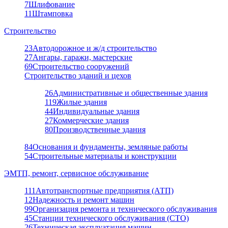
7
Шлифование
11
Штамповка
Строительство
23
Автодорожное и ж/д строительство
27
Ангары, гаражи, мастерские
69
Строительство сооружений
Строительство зданий и цехов
26
Административные и общественные здания
119
Жилые здания
44
Индивидуальные здания
27
Коммерческие здания
80
Производственные здания
84
Основания и фундаменты, земляные работы
54
Строительные материалы и конструкции
ЭМТП, ремонт, сервисное обслуживание
111
Автотранспортные предприятия (АТП)
12
Надежность и ремонт машин
99
Организация ремонта и технического обслуживания
45
Станции технического обслуживания (СТО)
26
Техническая эксплуатация машин