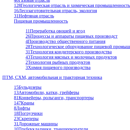
40
Газовая отрасль
128
Геологическая отрасль и химическая промышленность
16
Лесозаготовительная отрасль, экология
31
Нефтяная отрасль
Пищевая промышленность
11
Переработка овощей и ягод
26
Процессы и аппараты пищевых производст
4
Производство общественного питания
28
Технологическое оборудование пищевой промыш
31
Технология кондитерского производства
43
Технология мясных и молочных продуктов
2
Технология рыбных продуктов
3
Химия пищевого производства
ПТМ, СХМ, автомобильная и тракторная техника
15
Бульдозеры
13
Автомобили, катки, грейферы
81
Конвейеры, рольганги, транспортеры
147
Краны
8
Лифты
18
Погрузчики
23
Скреперы
31
Дорожные машины
10
Трубоукладчики, траншеекопатели