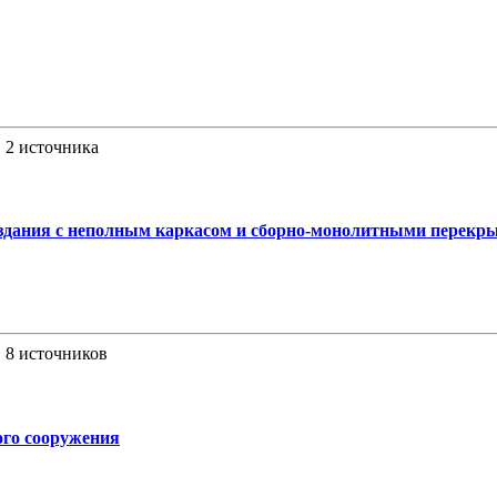
, 2 источника
здания с неполным каркасом и сборно-монолитными перекр
, 8 источников
ого сооружения