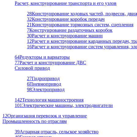
Расчет, конструирование транспорта и его узлов
28
Конструирование ходовых частей, подвесок, дви
32
Конструирование коробок передач
21
Конструирование тормозных систем, сцепления
7
Конструирование раздаточных коробок
30
Расчет и конструирование машин
12
Расчет и конструирование карданных передач, т
16
Расчет и конструирование систем управления, э
64
Редукторы и вариаторы
77
Расчет и конструирование ДВС
Силовой привод
27
Гидропривод
6
Пневмопривод
98
Электропривод
142
Технология машиностроения
101
Электрические машины, электродвигатели
12
Организация перевозок и управление
Промышленность по отраслям
39
Аграрная отрасль, сельское хозяйство