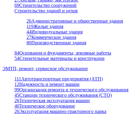
69
Строительство сооружений
Строительство зданий и цехов
26
Административные и общественные здания
119
Жилые здания
44
Индивидуальные здания
27
Коммерческие здания
80
Производственные здания
84
Основания и фундаменты, земляные работы
54
Строительные материалы и конструкции
ЭМТП, ремонт, сервисное обслуживание
111
Автотранспортные предприятия (АТП)
12
Надежность и ремонт машин
99
Организация ремонта и технического обслуживания
45
Станции технического обслуживания (СТО)
26
Техническая эксплуатация машин
40
Техническое оборудование
26
Эксплуатация машино-тракторного парка