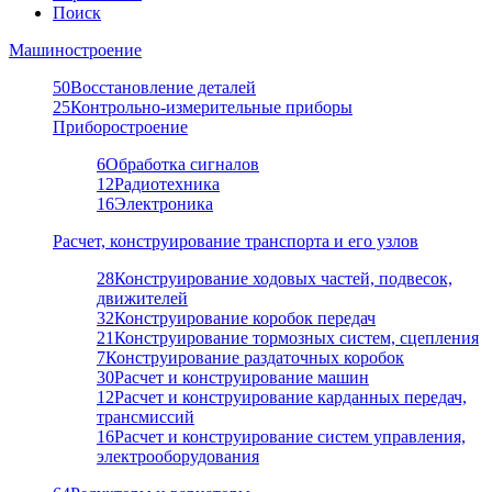
Поиск
Машиностроение
50
Восстановление деталей
25
Контрольно-измерительные приборы
Приборостроение
6
Обработка сигналов
12
Радиотехника
16
Электроника
Расчет, конструирование транспорта и его узлов
28
Конструирование ходовых частей, подвесок,
движителей
32
Конструирование коробок передач
21
Конструирование тормозных систем, сцепления
7
Конструирование раздаточных коробок
30
Расчет и конструирование машин
12
Расчет и конструирование карданных передач,
трансмиссий
16
Расчет и конструирование систем управления,
электрооборудования