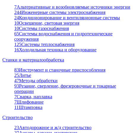
7
Альтернативные и возобновляемые источники энергии
244
Инженерные системы электроснабжения
24
Кондиционирование и вентиляционные системы
10
Освещение, световая энергия
10
Системы газоснабжения
65
Системы водоснабжения и гидротехнические
сооружения
125
Системы теплоснабжения
16
Холодильная техника и оборудование
Станки и материалообработка
83
Инструмент и станочные приспособления
25
Литье
47
Методы обработки
93
Резание, сверление, фрезеровочные и токарные
операции
7
Сварка, наплавка
7
Шлифование
11
Штамповка
Строительство
23
Автодорожное и ж/д строительство
27
Ангары, гаражи, мастерские