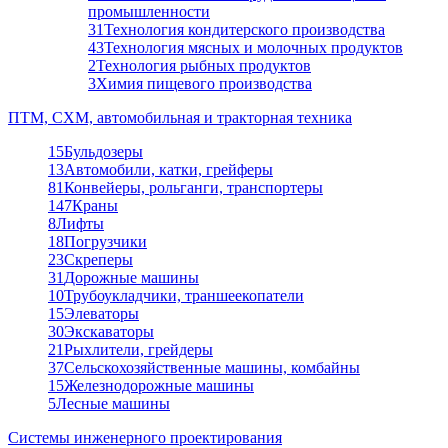
промышленности
31
Технология кондитерского производства
43
Технология мясных и молочных продуктов
2
Технология рыбных продуктов
3
Химия пищевого производства
ПТМ, СХМ, автомобильная и тракторная техника
15
Бульдозеры
13
Автомобили, катки, грейферы
81
Конвейеры, рольганги, транспортеры
147
Краны
8
Лифты
18
Погрузчики
23
Скреперы
31
Дорожные машины
10
Трубоукладчики, траншеекопатели
15
Элеваторы
30
Экскаваторы
21
Рыхлители, грейдеры
37
Сельскохозяйственные машины, комбайны
15
Железнодорожные машины
5
Лесные машины
Системы инженерного проектирования