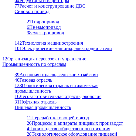
64
Редукторы и вариаторы
77
Расчет и конструирование ДВС
Силовой привод
27
Гидропривод
6
Пневмопривод
98
Электропривод
142
Технология машиностроения
101
Электрические машины, электродвигатели
12
Организация перевозок и управление
Промышленность по отраслям
39
Аграрная отрасль, сельское хозяйство
40
Газовая отрасль
128
Геологическая отрасль и химическая
промышленность
16
Лесозаготовительная отрасль, экология
31
Нефтяная отрасль
Пищевая промышленность
11
Переработка овощей и ягод
26
Процессы и аппараты пищевых производст
4
Производство общественного питания
28
Технологическое оборудование пищевой