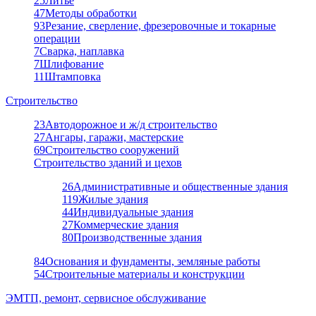
25
Литье
47
Методы обработки
93
Резание, сверление, фрезеровочные и токарные
операции
7
Сварка, наплавка
7
Шлифование
11
Штамповка
Строительство
23
Автодорожное и ж/д строительство
27
Ангары, гаражи, мастерские
69
Строительство сооружений
Строительство зданий и цехов
26
Административные и общественные здания
119
Жилые здания
44
Индивидуальные здания
27
Коммерческие здания
80
Производственные здания
84
Основания и фундаменты, земляные работы
54
Строительные материалы и конструкции
ЭМТП, ремонт, сервисное обслуживание