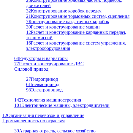
28
Конструирование ходовых частей, подвесок,
движителей
32
Конструирование коробок передач
21
Конструирование тормозных систем, сцепления
7
Конструирование раздаточных коробок
30
Расчет и конструирование машин
12
Расчет и конструирование карданных передач,
трансмиссий
16
Расчет и конструирование систем управления,
электрооборудования
64
Редукторы и вариаторы
77
Расчет и конструирование ДВС
Силовой привод
27
Гидропривод
6
Пневмопривод
98
Электропривод
142
Технология машиностроения
101
Электрические машины, электродвигатели
12
Организация перевозок и управление
Промышленность по отраслям
39
Аграрная отрасль, сельское хозяйство