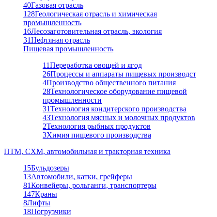
40
Газовая отрасль
128
Геологическая отрасль и химическая
промышленность
16
Лесозаготовительная отрасль, экология
31
Нефтяная отрасль
Пищевая промышленность
11
Переработка овощей и ягод
26
Процессы и аппараты пищевых производст
4
Производство общественного питания
28
Технологическое оборудование пищевой
промышленности
31
Технология кондитерского производства
43
Технология мясных и молочных продуктов
2
Технология рыбных продуктов
3
Химия пищевого производства
ПТМ, СХМ, автомобильная и тракторная техника
15
Бульдозеры
13
Автомобили, катки, грейферы
81
Конвейеры, рольганги, транспортеры
147
Краны
8
Лифты
18
Погрузчики