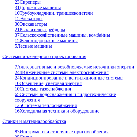
23
Скреперы
31
Дорожные машины
10
Трубоукладчики, траншеекопатели
15
Элеваторы
30
Экскаваторы
21
Рыхлители, грейдеры
37
Сельскохозяйственные машины, комбайны
15
Железнодорожные машины
5
Лесные машины
Системы инженерного проектирования
7
Альтернативные и возобновляемые источники энергии
244
Инженерные системы электроснабжения
24
Кондиционирование и вентиляционные системы
10
Освещение, световая энергия
10
Системы газоснабжения
65
Системы водоснабжения и гидротехнические
сооружения
125
Системы теплоснабжения
16
Холодильная техника и оборудование
Станки и материалообработка
83
Инструмент и станочные приспособления