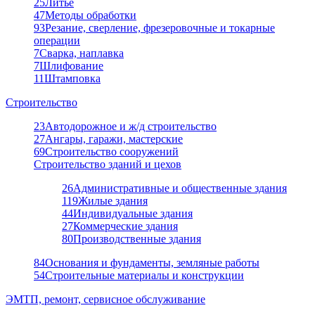
25
Литье
47
Методы обработки
93
Резание, сверление, фрезеровочные и токарные
операции
7
Сварка, наплавка
7
Шлифование
11
Штамповка
Строительство
23
Автодорожное и ж/д строительство
27
Ангары, гаражи, мастерские
69
Строительство сооружений
Строительство зданий и цехов
26
Административные и общественные здания
119
Жилые здания
44
Индивидуальные здания
27
Коммерческие здания
80
Производственные здания
84
Основания и фундаменты, земляные работы
54
Строительные материалы и конструкции
ЭМТП, ремонт, сервисное обслуживание