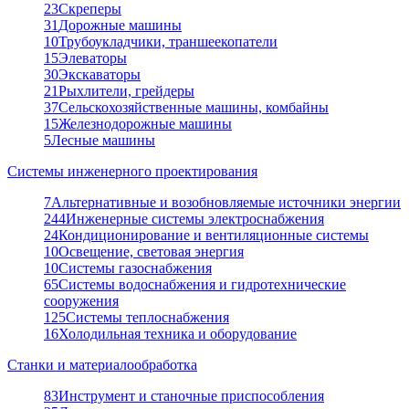
23
Скреперы
31
Дорожные машины
10
Трубоукладчики, траншеекопатели
15
Элеваторы
30
Экскаваторы
21
Рыхлители, грейдеры
37
Сельскохозяйственные машины, комбайны
15
Железнодорожные машины
5
Лесные машины
Системы инженерного проектирования
7
Альтернативные и возобновляемые источники энергии
244
Инженерные системы электроснабжения
24
Кондиционирование и вентиляционные системы
10
Освещение, световая энергия
10
Системы газоснабжения
65
Системы водоснабжения и гидротехнические
сооружения
125
Системы теплоснабжения
16
Холодильная техника и оборудование
Станки и материалообработка
83
Инструмент и станочные приспособления