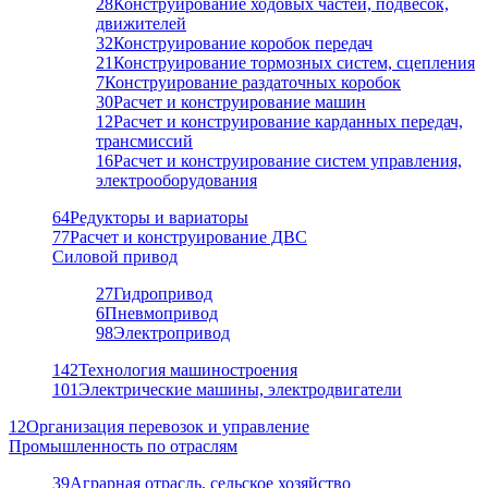
28
Конструирование ходовых частей, подвесок,
движителей
32
Конструирование коробок передач
21
Конструирование тормозных систем, сцепления
7
Конструирование раздаточных коробок
30
Расчет и конструирование машин
12
Расчет и конструирование карданных передач,
трансмиссий
16
Расчет и конструирование систем управления,
электрооборудования
64
Редукторы и вариаторы
77
Расчет и конструирование ДВС
Силовой привод
27
Гидропривод
6
Пневмопривод
98
Электропривод
142
Технология машиностроения
101
Электрические машины, электродвигатели
12
Организация перевозок и управление
Промышленность по отраслям
39
Аграрная отрасль, сельское хозяйство