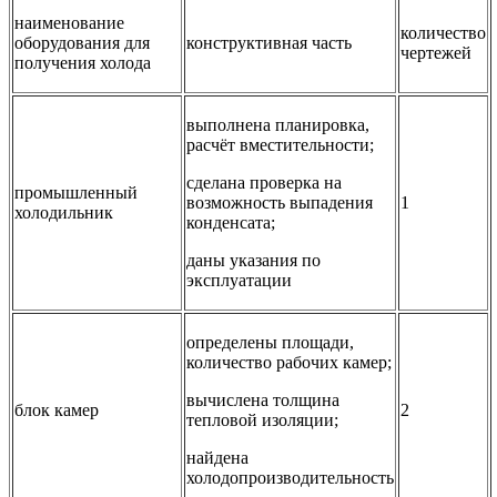
наименование
количество
оборудования для
конструктивная часть
чертежей
получения холода
выполнена планировка,
расчёт вместительности;
сделана проверка на
промышленный
возможность выпадения
1
холодильник
конденсата;
даны указания по
эксплуатации
определены площади,
количество рабочих камер;
вычислена толщина
блок камер
2
тепловой изоляции;
найдена
холодопроизводительность