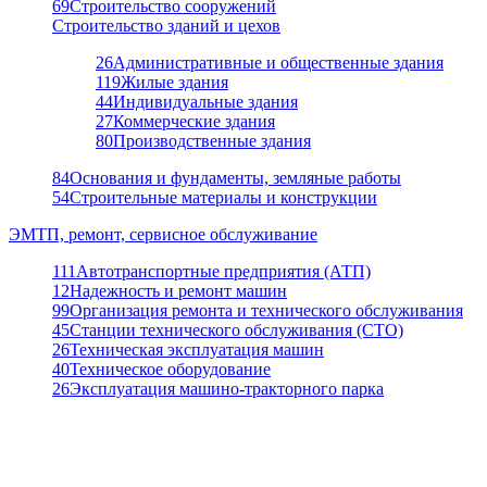
69
Строительство сооружений
Строительство зданий и цехов
26
Административные и общественные здания
119
Жилые здания
44
Индивидуальные здания
27
Коммерческие здания
80
Производственные здания
84
Основания и фундаменты, земляные работы
54
Строительные материалы и конструкции
ЭМТП, ремонт, сервисное обслуживание
111
Автотранспортные предприятия (АТП)
12
Надежность и ремонт машин
99
Организация ремонта и технического обслуживания
45
Станции технического обслуживания (СТО)
26
Техническая эксплуатация машин
40
Техническое оборудование
26
Эксплуатация машино-тракторного парка