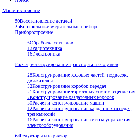
Машиностроение
50
Восстановление деталей
25
Контрольно-измерительные приборы
Приборостроение
6
Обработка сигналов
12
Радиотехника
16
Электроника
Расчет, конструирование транспорта и его узлов
28
Конструирование ходовых частей, подвесок,
движителей
32
Конструирование коробок передач
21
Конструирование тормозных систем, сцепления
7
Конструирование раздаточных коробок
30
Расчет и конструирование машин
12
Расчет и конструирование карданных передач,
трансмиссий
16
Расчет и конструирование систем управления,
электрооборудования
64
Редукторы и вариаторы