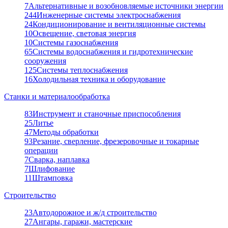
7
Альтернативные и возобновляемые источники энергии
244
Инженерные системы электроснабжения
24
Кондиционирование и вентиляционные системы
10
Освещение, световая энергия
10
Системы газоснабжения
65
Системы водоснабжения и гидротехнические
сооружения
125
Системы теплоснабжения
16
Холодильная техника и оборудование
Станки и материалообработка
83
Инструмент и станочные приспособления
25
Литье
47
Методы обработки
93
Резание, сверление, фрезеровочные и токарные
операции
7
Сварка, наплавка
7
Шлифование
11
Штамповка
Строительство
23
Автодорожное и ж/д строительство
27
Ангары, гаражи, мастерские