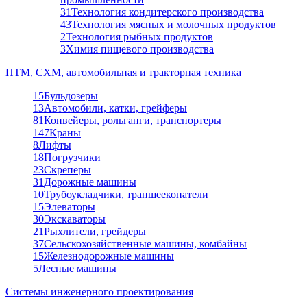
31
Технология кондитерского производства
43
Технология мясных и молочных продуктов
2
Технология рыбных продуктов
3
Химия пищевого производства
ПТМ, СХМ, автомобильная и тракторная техника
15
Бульдозеры
13
Автомобили, катки, грейферы
81
Конвейеры, рольганги, транспортеры
147
Краны
8
Лифты
18
Погрузчики
23
Скреперы
31
Дорожные машины
10
Трубоукладчики, траншеекопатели
15
Элеваторы
30
Экскаваторы
21
Рыхлители, грейдеры
37
Сельскохозяйственные машины, комбайны
15
Железнодорожные машины
5
Лесные машины
Системы инженерного проектирования