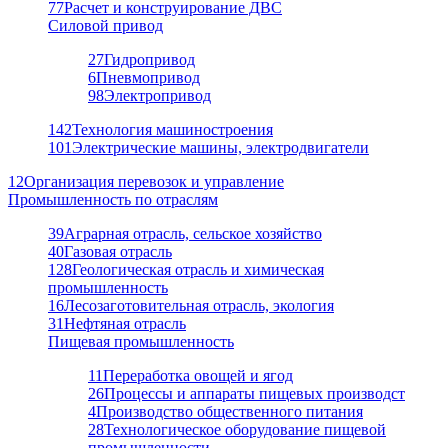
77
Расчет и конструирование ДВС
Силовой привод
27
Гидропривод
6
Пневмопривод
98
Электропривод
142
Технология машиностроения
101
Электрические машины, электродвигатели
12
Организация перевозок и управление
Промышленность по отраслям
39
Аграрная отрасль, сельское хозяйство
40
Газовая отрасль
128
Геологическая отрасль и химическая
промышленность
16
Лесозаготовительная отрасль, экология
31
Нефтяная отрасль
Пищевая промышленность
11
Переработка овощей и ягод
26
Процессы и аппараты пищевых производст
4
Производство общественного питания
28
Технологическое оборудование пищевой
промышленности