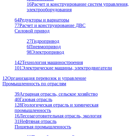
16
Расчет и конструирование систем управления,
электрооборудования
64
Редукторы и вариаторы
77
Расчет и конструирование ДВС
Силовой привод
27
Гидропривод
6
Пневмопривод
98
Электропривод
142
Технология машиностроения
101
Электрические машины, электродвигатели
12
Организация перевозок и управление
Промышленность по отраслям
39
Аграрная отрасль, сельское хозяйство
40
Газовая отрасль
128
Геологическая отрасль и химическая
промышленность
16
Лесозаготовительная отрасль, экология
31
Нефтяная отрасль
Пищевая промышленность