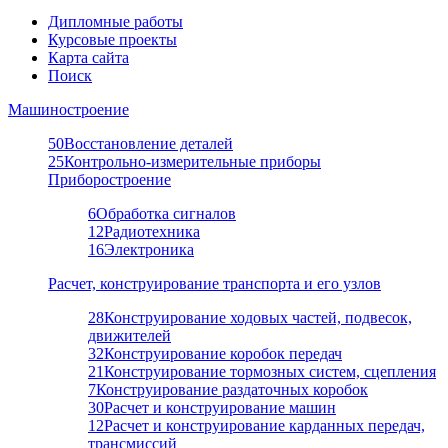
Дипломные работы
Курсовые проекты
Карта сайта
Поиск
Машиностроение
50
Восстановление деталей
25
Контрольно-измерительные приборы
Приборостроение
6
Обработка сигналов
12
Радиотехника
16
Электроника
Расчет, конструирование транспорта и его узлов
28
Конструирование ходовых частей, подвесок,
движителей
32
Конструирование коробок передач
21
Конструирование тормозных систем, сцепления
7
Конструирование раздаточных коробок
30
Расчет и конструирование машин
12
Расчет и конструирование карданных передач,
трансмиссий