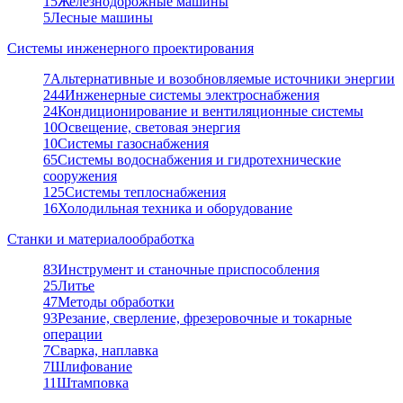
15
Железнодорожные машины
5
Лесные машины
Системы инженерного проектирования
7
Альтернативные и возобновляемые источники энергии
244
Инженерные системы электроснабжения
24
Кондиционирование и вентиляционные системы
10
Освещение, световая энергия
10
Системы газоснабжения
65
Системы водоснабжения и гидротехнические
сооружения
125
Системы теплоснабжения
16
Холодильная техника и оборудование
Станки и материалообработка
83
Инструмент и станочные приспособления
25
Литье
47
Методы обработки
93
Резание, сверление, фрезеровочные и токарные
операции
7
Сварка, наплавка
7
Шлифование
11
Штамповка