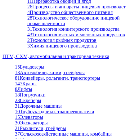
11
Переработка овощей и ягод
26
Процессы и аппараты пищевых производст
4
Производство общественного питания
28
Технологическое оборудование пищевой
промышленности
31
Технология кондитерского производства
43
Технология мясных и молочных продуктов
2
Технология рыбных продуктов
3
Химия пищевого производства
ПТМ, СХМ, автомобильная и тракторная техника
15
Бульдозеры
13
Автомобили, катки, грейферы
81
Конвейеры, рольганги, транспортеры
147
Краны
8
Лифты
18
Погрузчики
23
Скреперы
31
Дорожные машины
10
Трубоукладчики, траншеекопатели
15
Элеваторы
30
Экскаваторы
21
Рыхлители, грейдеры
37
Сельскохозяйственные машины, комбайны