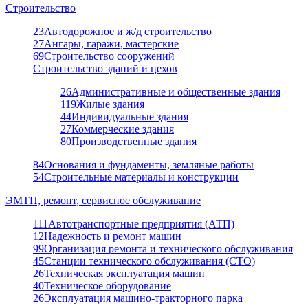
Строительство
23
Автодорожное и ж/д строительство
27
Ангары, гаражи, мастерские
69
Строительство сооружений
Строительство зданий и цехов
26
Административные и общественные здания
119
Жилые здания
44
Индивидуальные здания
27
Коммерческие здания
80
Производственные здания
84
Основания и фундаменты, земляные работы
54
Строительные материалы и конструкции
ЭМТП, ремонт, сервисное обслуживание
111
Автотранспортные предприятия (АТП)
12
Надежность и ремонт машин
99
Организация ремонта и технического обслуживания
45
Станции технического обслуживания (СТО)
26
Техническая эксплуатация машин
40
Техническое оборудование
26
Эксплуатация машино-тракторного парка