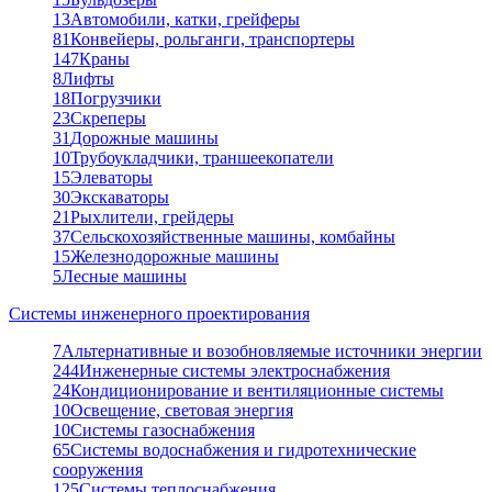
13
Автомобили, катки, грейферы
81
Конвейеры, рольганги, транспортеры
147
Краны
8
Лифты
18
Погрузчики
23
Скреперы
31
Дорожные машины
10
Трубоукладчики, траншеекопатели
15
Элеваторы
30
Экскаваторы
21
Рыхлители, грейдеры
37
Сельскохозяйственные машины, комбайны
15
Железнодорожные машины
5
Лесные машины
Системы инженерного проектирования
7
Альтернативные и возобновляемые источники энергии
244
Инженерные системы электроснабжения
24
Кондиционирование и вентиляционные системы
10
Освещение, световая энергия
10
Системы газоснабжения
65
Системы водоснабжения и гидротехнические
сооружения
125
Системы теплоснабжения