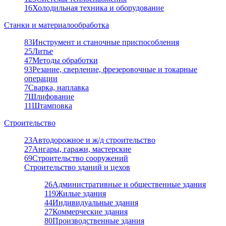
16
Холодильная техника и оборудование
Станки и материалообработка
83
Инструмент и станочные приспособления
25
Литье
47
Методы обработки
93
Резание, сверление, фрезеровочные и токарные
операции
7
Сварка, наплавка
7
Шлифование
11
Штамповка
Строительство
23
Автодорожное и ж/д строительство
27
Ангары, гаражи, мастерские
69
Строительство сооружений
Строительство зданий и цехов
26
Административные и общественные здания
119
Жилые здания
44
Индивидуальные здания
27
Коммерческие здания
80
Производственные здания