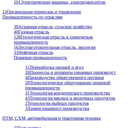
101
Электрические машины, электродвигатели
12
Организация перевозок и управление
Промышленность по отраслям
39
Аграрная отрасль, сельское хозяйство
40
Газовая отрасль
128
Геологическая отрасль и химическая
промышленность
16
Лесозаготовительная отрасль, экология
31
Нефтяная отрасль
Пищевая промышленность
11
Переработка овощей и ягод
26
Процессы и аппараты пищевых производст
4
Производство общественного питания
28
Технологическое оборудование пищевой
промышленности
31
Технология кондитерского производства
43
Технология мясных и молочных продуктов
2
Технология рыбных продуктов
3
Химия пищевого производства
ПТМ, СХМ, автомобильная и тракторная техника
15
Бульдозеры