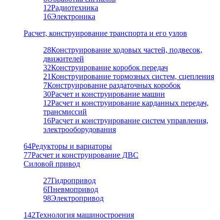
12
Радиотехника
16
Электроника
Расчет, конструирование транспорта и его узлов
28
Конструирование ходовых частей, подвесок,
движителей
32
Конструирование коробок передач
21
Конструирование тормозных систем, сцепления
7
Конструирование раздаточных коробок
30
Расчет и конструирование машин
12
Расчет и конструирование карданных передач,
трансмиссий
16
Расчет и конструирование систем управления,
электрооборудования
64
Редукторы и вариаторы
77
Расчет и конструирование ДВС
Силовой привод
27
Гидропривод
6
Пневмопривод
98
Электропривод
142
Технология машиностроения