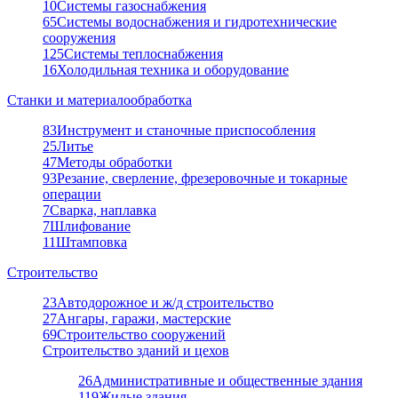
10
Системы газоснабжения
65
Системы водоснабжения и гидротехнические
сооружения
125
Системы теплоснабжения
16
Холодильная техника и оборудование
Станки и материалообработка
83
Инструмент и станочные приспособления
25
Литье
47
Методы обработки
93
Резание, сверление, фрезеровочные и токарные
операции
7
Сварка, наплавка
7
Шлифование
11
Штамповка
Строительство
23
Автодорожное и ж/д строительство
27
Ангары, гаражи, мастерские
69
Строительство сооружений
Строительство зданий и цехов
26
Административные и общественные здания
119
Жилые здания