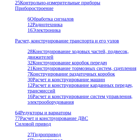
25
Контрольно-измерительные приборы
Приборостроение
6
Обработка сигналов
12
Радиотехника
16
Электроника
Расчет, конструирование транспорта и его узлов
28
Конструирование ходовых частей, подвесок,
движителей
32
Конструирование коробок передач
21
Конструирование тормозных систем, сцепления
7
Конструирование раздаточных коробок
30
Расчет и конструирование машин
12
Расчет и конструирование карданных передач,
трансмиссий
16
Расчет и конструирование систем управления,
электрооборудования
64
Редукторы и вариаторы
77
Расчет и конструирование ДВС
Силовой привод
27
Гидропривод