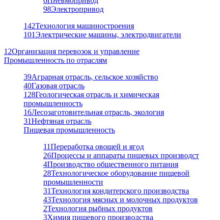
6
Пневмопривод
98
Электропривод
142
Технология машиностроения
101
Электрические машины, электродвигатели
12
Организация перевозок и управление
Промышленность по отраслям
39
Аграрная отрасль, сельское хозяйство
40
Газовая отрасль
128
Геологическая отрасль и химическая
промышленность
16
Лесозаготовительная отрасль, экология
31
Нефтяная отрасль
Пищевая промышленность
11
Переработка овощей и ягод
26
Процессы и аппараты пищевых производст
4
Производство общественного питания
28
Технологическое оборудование пищевой
промышленности
31
Технология кондитерского производства
43
Технология мясных и молочных продуктов
2
Технология рыбных продуктов
3
Химия пищевого производства