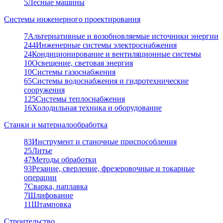
5
Лесные машины
Системы инженерного проектирования
7
Альтернативные и возобновляемые источники энергии
244
Инженерные системы электроснабжения
24
Кондиционирование и вентиляционные системы
10
Освещение, световая энергия
10
Системы газоснабжения
65
Системы водоснабжения и гидротехнические
сооружения
125
Системы теплоснабжения
16
Холодильная техника и оборудование
Станки и материалообработка
83
Инструмент и станочные приспособления
25
Литье
47
Методы обработки
93
Резание, сверление, фрезеровочные и токарные
операции
7
Сварка, наплавка
7
Шлифование
11
Штамповка
Строительство