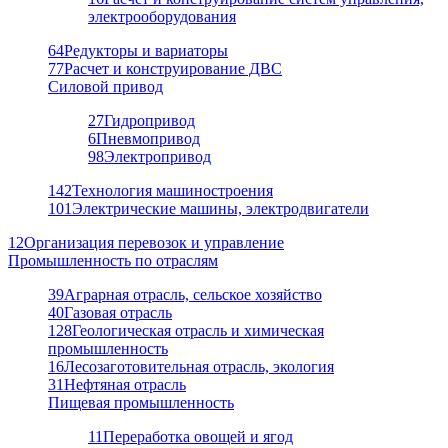
электрооборудования
64
Редукторы и вариаторы
77
Расчет и конструирование ДВС
Силовой привод
27
Гидропривод
6
Пневмопривод
98
Электропривод
142
Технология машиностроения
101
Электрические машины, электродвигатели
12
Организация перевозок и управление
Промышленность по отраслям
39
Аграрная отрасль, сельское хозяйство
40
Газовая отрасль
128
Геологическая отрасль и химическая
промышленность
16
Лесозаготовительная отрасль, экология
31
Нефтяная отрасль
Пищевая промышленность
11
Переработка овощей и ягод