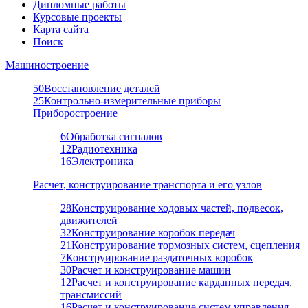
Дипломные работы
Курсовые проекты
Карта сайта
Поиск
Машиностроение
50
Восстановление деталей
25
Контрольно-измерительные приборы
Приборостроение
6
Обработка сигналов
12
Радиотехника
16
Электроника
Расчет, конструирование транспорта и его узлов
28
Конструирование ходовых частей, подвесок,
движителей
32
Конструирование коробок передач
21
Конструирование тормозных систем, сцепления
7
Конструирование раздаточных коробок
30
Расчет и конструирование машин
12
Расчет и конструирование карданных передач,
трансмиссий
16
Расчет и конструирование систем управления,