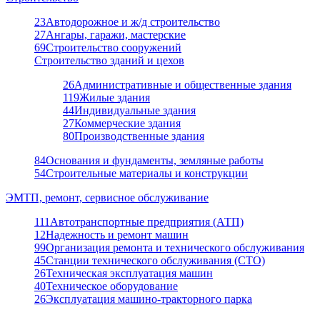
23
Автодорожное и ж/д строительство
27
Ангары, гаражи, мастерские
69
Строительство сооружений
Строительство зданий и цехов
26
Административные и общественные здания
119
Жилые здания
44
Индивидуальные здания
27
Коммерческие здания
80
Производственные здания
84
Основания и фундаменты, земляные работы
54
Строительные материалы и конструкции
ЭМТП, ремонт, сервисное обслуживание
111
Автотранспортные предприятия (АТП)
12
Надежность и ремонт машин
99
Организация ремонта и технического обслуживания
45
Станции технического обслуживания (СТО)
26
Техническая эксплуатация машин
40
Техническое оборудование
26
Эксплуатация машино-тракторного парка