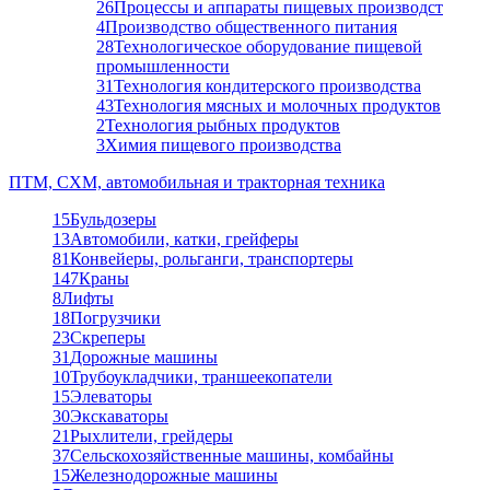
26
Процессы и аппараты пищевых производст
4
Производство общественного питания
28
Технологическое оборудование пищевой
промышленности
31
Технология кондитерского производства
43
Технология мясных и молочных продуктов
2
Технология рыбных продуктов
3
Химия пищевого производства
ПТМ, СХМ, автомобильная и тракторная техника
15
Бульдозеры
13
Автомобили, катки, грейферы
81
Конвейеры, рольганги, транспортеры
147
Краны
8
Лифты
18
Погрузчики
23
Скреперы
31
Дорожные машины
10
Трубоукладчики, траншеекопатели
15
Элеваторы
30
Экскаваторы
21
Рыхлители, грейдеры
37
Сельскохозяйственные машины, комбайны
15
Железнодорожные машины