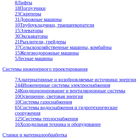
8
Лифты
18
Погрузчики
23
Скреперы
31
Дорожные машины
10
Трубоукладчики, траншеекопатели
15
Элеваторы
30
Экскаваторы
21
Рыхлители, грейдеры
37
Сельскохозяйственные машины, комбайны
15
Железнодорожные машины
5
Лесные машины
Системы инженерного проектирования
7
Альтернативные и возобновляемые источники энергии
244
Инженерные системы электроснабжения
24
Кондиционирование и вентиляционные системы
10
Освещение, световая энергия
10
Системы газоснабжения
65
Системы водоснабжения и гидротехнические
сооружения
125
Системы теплоснабжения
16
Холодильная техника и оборудование
Станки и материалообработка