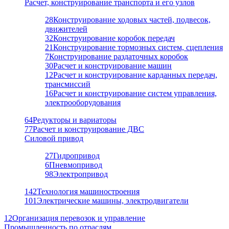
Расчет, конструирование транспорта и его узлов
28
Конструирование ходовых частей, подвесок,
движителей
32
Конструирование коробок передач
21
Конструирование тормозных систем, сцепления
7
Конструирование раздаточных коробок
30
Расчет и конструирование машин
12
Расчет и конструирование карданных передач,
трансмиссий
16
Расчет и конструирование систем управления,
электрооборудования
64
Редукторы и вариаторы
77
Расчет и конструирование ДВС
Силовой привод
27
Гидропривод
6
Пневмопривод
98
Электропривод
142
Технология машиностроения
101
Электрические машины, электродвигатели
12
Организация перевозок и управление
Промышленность по отраслям