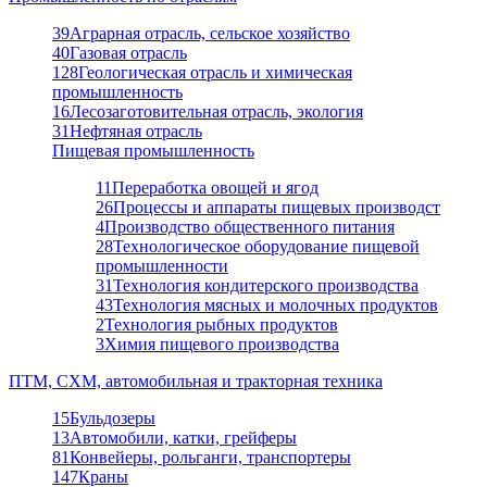
39
Аграрная отрасль, сельское хозяйство
40
Газовая отрасль
128
Геологическая отрасль и химическая
промышленность
16
Лесозаготовительная отрасль, экология
31
Нефтяная отрасль
Пищевая промышленность
11
Переработка овощей и ягод
26
Процессы и аппараты пищевых производст
4
Производство общественного питания
28
Технологическое оборудование пищевой
промышленности
31
Технология кондитерского производства
43
Технология мясных и молочных продуктов
2
Технология рыбных продуктов
3
Химия пищевого производства
ПТМ, СХМ, автомобильная и тракторная техника
15
Бульдозеры
13
Автомобили, катки, грейферы
81
Конвейеры, рольганги, транспортеры
147
Краны