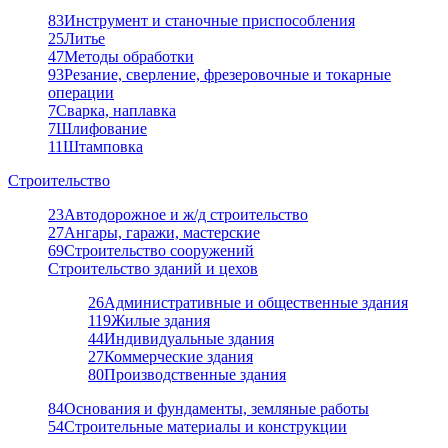
83
Инструмент и станочные приспособления
25
Литье
47
Методы обработки
93
Резание, сверление, фрезеровочные и токарные
операции
7
Сварка, наплавка
7
Шлифование
11
Штамповка
Строительство
23
Автодорожное и ж/д строительство
27
Ангары, гаражи, мастерские
69
Строительство сооружений
Строительство зданий и цехов
26
Административные и общественные здания
119
Жилые здания
44
Индивидуальные здания
27
Коммерческие здания
80
Производственные здания
84
Основания и фундаменты, земляные работы
54
Строительные материалы и конструкции