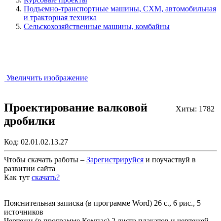
Подъемно-транспортные машины, СХМ, автомобильная
и тракторная техника
Сельскохозяйственные машины, комбайны
Увеличить изображение
Проектирование валковой
Хиты: 1782
дробилки
Код:
02.01.02.13.27
Чтобы скачать работы –
Зарегистрируйся
и поучаствуй в
развитии сайта
Как тут
скачать?
Закрыть работу?
Пояснительная записка (в программе Word) 26 с., 6 рис., 5
источников
Чертежи (в программе Компас) 2 листа плакатов и чертежей,