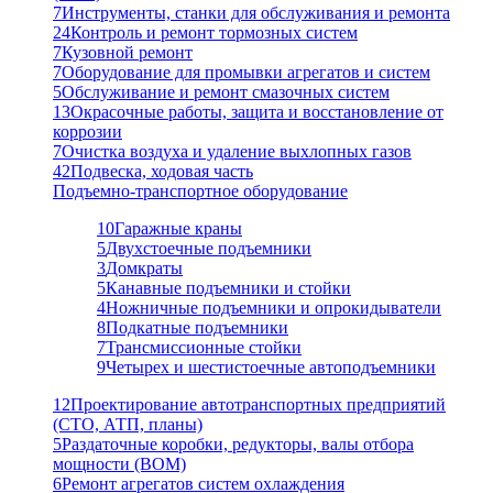
7
Инструменты, станки для обслуживания и ремонта
24
Контроль и ремонт тормозных систем
7
Кузовной ремонт
7
Оборудование для промывки агрегатов и систем
5
Обслуживание и ремонт смазочных систем
13
Окрасочные работы, защита и восстановление от
коррозии
7
Очистка воздуха и удаление выхлопных газов
42
Подвеска, ходовая часть
Подъемно-транспортное оборудование
10
Гаражные краны
5
Двухстоечные подъемники
3
Домкраты
5
Канавные подъемники и стойки
4
Ножничные подъемники и опрокидыватели
8
Подкатные подъемники
7
Трансмиссионные стойки
9
Четырех и шестистоечные автоподъемники
12
Проектирование автотранспортных предприятий
(СТО, АТП, планы)
5
Раздаточные коробки, редукторы, валы отбора
мощности (ВОМ)
6
Ремонт агрегатов систем охлаждения