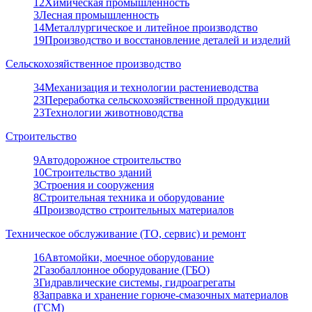
12
Химическая промышленность
3
Лесная промышленность
14
Металлургическое и литейное производство
19
Производство и восстановление деталей и изделий
Сельскохозяйственное производство
34
Механизация и технологии растениеводства
23
Переработка сельскохозяйственной продукции
23
Технологии животноводства
Строительство
9
Автодорожное строительство
10
Строительство зданий
3
Строения и сооружения
8
Строительная техника и оборудование
4
Производство строительных материалов
Техническое обслуживание (ТО, сервис) и ремонт
16
Автомойки, моечное оборудование
2
Газобаллонное оборудование (ГБО)
3
Гидравлические системы, гидроагрегаты
8
Заправка и хранение горюче-смазочных материалов
(ГСМ)