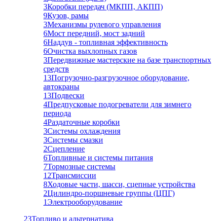
3
Коробки передач (МКПП, АКПП)
9
Кузов, рамы
3
Механизмы рулевого управления
6
Мост передний, мост задний
6
Наддув - топливная эффективность
6
Очистка выхлопных газов
3
Передвижные мастерские на базе транспортных
средств
13
Погрузочно-разгрузочное оборудование,
автокраны
13
Подвески
4
Предпусковые подогреватели для зимнего
периода
4
Раздаточные коробки
3
Системы охлаждения
3
Системы смазки
2
Сцепление
6
Топливные и системы питания
7
Тормозные системы
12
Трансмиссии
8
Ходовые части, шасси, сцепные устройства
2
Цилиндро-поршневые группы (ЦПГ)
1
Электрооборудование
23
Топливо и альтернатива