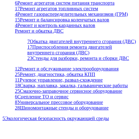
6
Ремонт агрегатов систем питания транспорта
17
Ремонт агрегатов топливных систем
4
Ремонт газораспеределительных механизмов (ГРМ)
15
Ремонт и балансировка коленчатых валов
4
Ремонт и контроль карданных валов
Ремонт и обкатка ДВС
7
Обкатка двигателей внутреннего сгорания (ДВС)
17
Приспособления ремонта двигателей
внутреннего сгорания (ДВС)
23
Стенды для разборки, ремонта и сборки ДВС
12
Ремонт и обслуживание электрооборудования
25
Ремонт, диагностика, обкатка КПП
11
Рулевое управление, развал-схождение
18
Сварка, наплавка, закалка, гальванические работы
25
Смазочно-заправочное сервисное оборудование
6
Сцепление ТО и сервис
8
Универсальное прессовое оборудование
28
Шиномонтажные стенды и оборудование
5
Экологическая безопасность окружающей среды