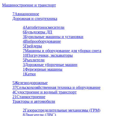
Машиностроение и транспорт
7
Авиационное
Дорожная и спецтехника
4
Автобетоносмесители
6
Бульдозеры ДП
3
Бурильные машины и установки
4
Виброоборудование
5
Грейдеры
7
Машины и оборудование для уборки снега
10
Погрузчики, экскаваторы
5
Рыхлители
3
Дорожные уборочные машин
1
Ферезерные машины
1
Катки
5
Железнодорожные
37
Сельскохозяйственная техника и оборудование
4
Судостроение и водный транспорт
21
Станкостроение
Тракторы и автомобили
2
Газораспределительные механизмы (ГРМ)
8
Двигатели (ДВС)