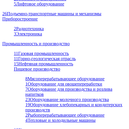
5
Лифтовое оборудование
26
Подъемно-транспортные машины и механизмы
Приборостроение
2
Радиотехника
3
Электроника
Промышленность и производство
11
Газовая промышленность
11
Горно-геологическая отрасль
15
Нефтяная промышленность
Пищевое производство
8
Мясоперерабатывающее оборудование
1
Оборудование для овощепереработки
7
Оборудование для производства и розлива
напитков
23
Оборудование молочного производства
19
Оборудование хлебопекарных и кондитерских
производств
2
Рыбоперерабатывающее оборудование
4
Тепловые и холодильные машины