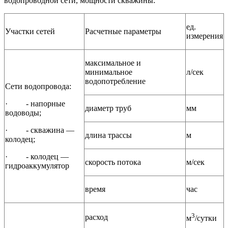
водопроводной сети, мощности скважины:
ед.
Участки сетей
Расчетные параметры
измерения
максимальное и
минимальное
л/сек
водопотребление
Сети водопровода:
·
- напорные
диаметр труб
мм
водоводы;
·
- скважина —
длина трассы
м
колодец;
·
- колодец —
скорость потока
м/сек
гидроаккумулятор
время
час
3
расход
м
/сутки