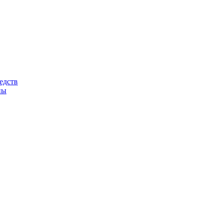
едств
ны