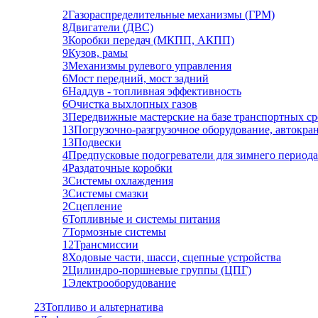
2
Газораспределительные механизмы (ГРМ)
8
Двигатели (ДВС)
3
Коробки передач (МКПП, АКПП)
9
Кузов, рамы
3
Механизмы рулевого управления
6
Мост передний, мост задний
6
Наддув - топливная эффективность
6
Очистка выхлопных газов
3
Передвижные мастерские на базе транспортных ср
13
Погрузочно-разгрузочное оборудование, автокра
13
Подвески
4
Предпусковые подогреватели для зимнего периода
4
Раздаточные коробки
3
Системы охлаждения
3
Системы смазки
2
Сцепление
6
Топливные и системы питания
7
Тормозные системы
12
Трансмиссии
8
Ходовые части, шасси, сцепные устройства
2
Цилиндро-поршневые группы (ЦПГ)
1
Электрооборудование
23
Топливо и альтернатива