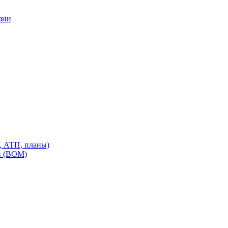
зии
, АТП, планы)
и (ВОМ)