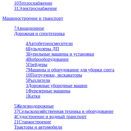
10
Теплоснабжение
31
Электроснабжение
Машиностроение и транспорт
7
Авиационное
Дорожная и спецтехника
4
Автобетоносмесители
6
Бульдозеры ДП
3
Бурильные машины и установки
4
Виброоборудование
5
Грейдеры
7
Машины и оборудование для уборки снега
10
Погрузчики, экскаваторы
5
Рыхлители
3
Дорожные уборочные машин
1
Ферезерные машины
1
Катки
5
Железнодорожные
37
Сельскохозяйственная техника и оборудование
4
Судостроение и водный транспорт
21
Станкостроение
Тракторы и автомобили