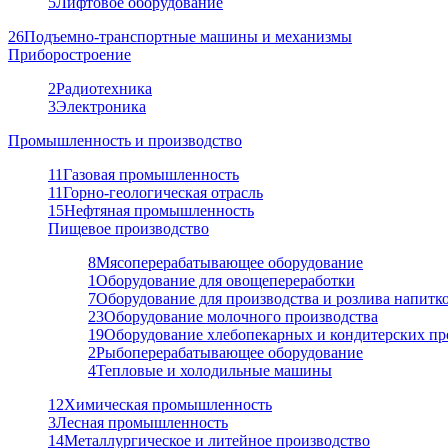
5
Лифтовое оборудование
26
Подъемно-транспортные машины и механизмы
Приборостроение
2
Радиотехника
3
Электроника
Промышленность и производство
11
Газовая промышленность
11
Горно-геологическая отрасль
15
Нефтяная промышленность
Пищевое производство
8
Мясоперерабатывающее оборудование
1
Оборудование для овощепереработки
7
Оборудование для производства и розлива напитк
23
Оборудование молочного производства
19
Оборудование хлебопекарных и кондитерских пр
2
Рыбоперерабатывающее оборудование
4
Тепловые и холодильные машины
12
Химическая промышленность
3
Лесная промышленность
14
Металлургическое и литейное производство