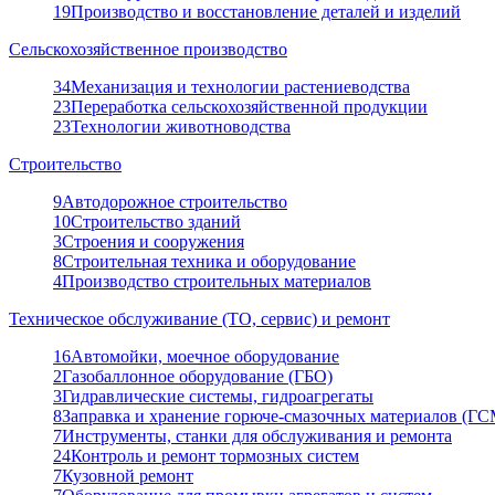
19
Производство и восстановление деталей и изделий
Сельскохозяйственное производство
34
Механизация и технологии растениеводства
23
Переработка сельскохозяйственной продукции
23
Технологии животноводства
Строительство
9
Автодорожное строительство
10
Строительство зданий
3
Строения и сооружения
8
Строительная техника и оборудование
4
Производство строительных материалов
Техническое обслуживание (ТО, сервис) и ремонт
16
Автомойки, моечное оборудование
2
Газобаллонное оборудование (ГБО)
3
Гидравлические системы, гидроагрегаты
8
Заправка и хранение горюче-смазочных материалов (ГС
7
Инструменты, станки для обслуживания и ремонта
24
Контроль и ремонт тормозных систем
7
Кузовной ремонт