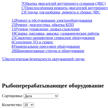
7
Обкатка двигателей внутреннего сгорания (ДВС)
17
Приспособления ремонта двигателей внутреннег
23
Стенды для разборки, ремонта и сборки ДВС
12
Ремонт и обслуживание электрооборудования
25
Ремонт, диагностика, обкатка КПП
11
Рулевое управление, развал-схождение
18
Сварка, наплавка, закалка, гальванические работы
25
Смазочно-заправочное сервисное оборудование
6
Сцепление ТО и сервис
8
Универсальное прессовое оборудование
28
Шиномонтажные стенды и оборудование
5
Экологическая безопасность окружающей среды
Рыбоперерабатывающее оборудование
Сортировка:
Количество: