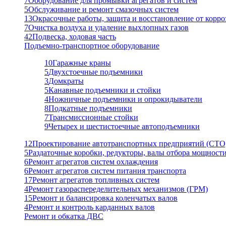
7
Оборудование для промывки агрегатов и систем
5
Обслуживание и ремонт смазочных систем
13
Окрасочные работы, защита и восстановление от корро
7
Очистка воздуха и удаление выхлопных газов
42
Подвеска, ходовая часть
Подъемно-транспортное оборудование
10
Гаражные краны
5
Двухстоечные подъемники
3
Домкраты
5
Канавные подъемники и стойки
4
Ножничные подъемники и опрокидыватели
8
Подкатные подъемники
7
Трансмиссионные стойки
9
Четырех и шестистоечные автоподъемники
12
Проектирование автотранспортных предприятий (СТО
5
Раздаточные коробки, редукторы, валы отбора мощност
6
Ремонт агрегатов систем охлаждения
6
Ремонт агрегатов систем питания транспорта
17
Ремонт агрегатов топливных систем
4
Ремонт газораспеределительных механизмов (ГРМ)
15
Ремонт и балансировка коленчатых валов
4
Ремонт и контроль карданных валов
Ремонт и обкатка ДВС