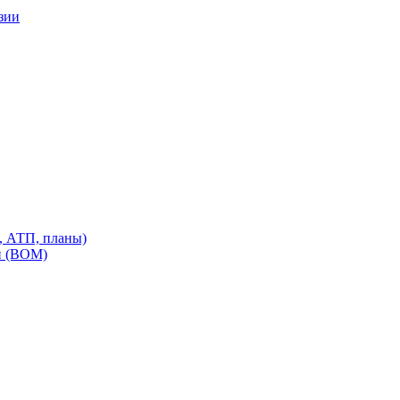
зии
, АТП, планы)
и (ВОМ)