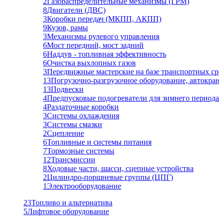
2
Газораспределительные механизмы (ГРМ)
8
Двигатели (ДВС)
3
Коробки передач (МКПП, АКПП)
9
Кузов, рамы
3
Механизмы рулевого управления
6
Мост передний, мост задний
6
Наддув - топливная эффективность
6
Очистка выхлопных газов
3
Передвижные мастерские на базе транспортных ср
13
Погрузочно-разгрузочное оборудование, автокра
13
Подвески
4
Предпусковые подогреватели для зимнего периода
4
Раздаточные коробки
3
Системы охлаждения
3
Системы смазки
2
Сцепление
6
Топливные и системы питания
7
Тормозные системы
12
Трансмиссии
8
Ходовые части, шасси, сцепные устройства
2
Цилиндро-поршневые группы (ЦПГ)
1
Электрооборудование
23
Топливо и альтернатива
5
Лифтовое оборудование