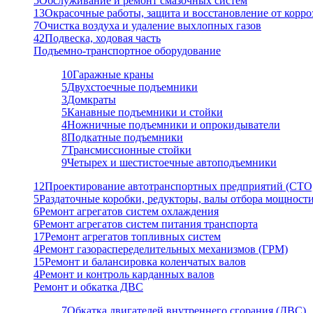
5
Обслуживание и ремонт смазочных систем
13
Окрасочные работы, защита и восстановление от корро
7
Очистка воздуха и удаление выхлопных газов
42
Подвеска, ходовая часть
Подъемно-транспортное оборудование
10
Гаражные краны
5
Двухстоечные подъемники
3
Домкраты
5
Канавные подъемники и стойки
4
Ножничные подъемники и опрокидыватели
8
Подкатные подъемники
7
Трансмиссионные стойки
9
Четырех и шестистоечные автоподъемники
12
Проектирование автотранспортных предприятий (СТО
5
Раздаточные коробки, редукторы, валы отбора мощност
6
Ремонт агрегатов систем охлаждения
6
Ремонт агрегатов систем питания транспорта
17
Ремонт агрегатов топливных систем
4
Ремонт газораспеределительных механизмов (ГРМ)
15
Ремонт и балансировка коленчатых валов
4
Ремонт и контроль карданных валов
Ремонт и обкатка ДВС
7
Обкатка двигателей внутреннего сгорания (ДВС)