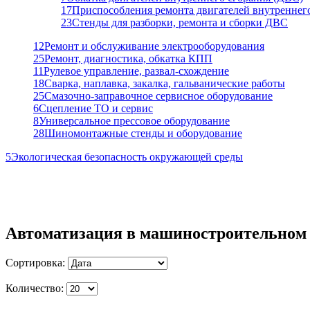
17
Приспособления ремонта двигателей внутреннег
23
Стенды для разборки, ремонта и сборки ДВС
12
Ремонт и обслуживание электрооборудования
25
Ремонт, диагностика, обкатка КПП
11
Рулевое управление, развал-схождение
18
Сварка, наплавка, закалка, гальванические работы
25
Смазочно-заправочное сервисное оборудование
6
Сцепление ТО и сервис
8
Универсальное прессовое оборудование
28
Шиномонтажные стенды и оборудование
5
Экологическая безопасность окружающей среды
Автоматизация в машиностроительном 
Сортировка:
Количество: