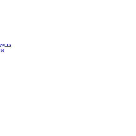
едств
ны