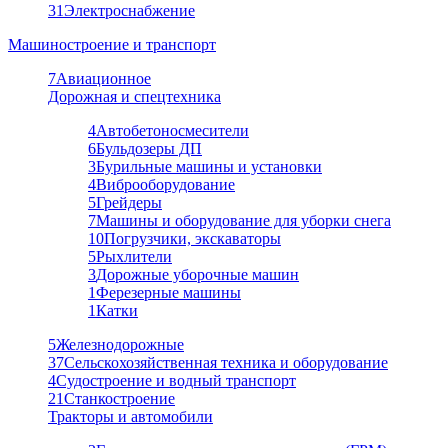
31
Электроснабжение
Машиностроение и транспорт
7
Авиационное
Дорожная и спецтехника
4
Автобетоносмесители
6
Бульдозеры ДП
3
Бурильные машины и установки
4
Виброоборудование
5
Грейдеры
7
Машины и оборудование для уборки снега
10
Погрузчики, экскаваторы
5
Рыхлители
3
Дорожные уборочные машин
1
Ферезерные машины
1
Катки
5
Железнодорожные
37
Сельскохозяйственная техника и оборудование
4
Судостроение и водный транспорт
21
Станкостроение
Тракторы и автомобили