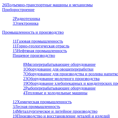
26
Подъемно-транспортные машины и механизмы
Приборостроение
2
Радиотехника
3
Электроника
Промышленность и производство
11
Газовая промышленность
11
Горно-геологическая отрасль
15
Нефтяная промышленность
Пищевое производство
8
Мясоперерабатывающее оборудование
1
Оборудование для овощепереработки
7
Оборудование для производства и розлива напитк
23
Оборудование молочного производства
19
Оборудование хлебопекарных и кондитерских пр
2
Рыбоперерабатывающее оборудование
4
Тепловые и холодильные машины
12
Химическая промышленность
3
Лесная промышленность
14
Металлургическое и литейное производство
19
Производство и восстановление деталей и изделий