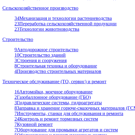
Сельскохозяйственное производство
34
Механизация и технологии растениеводства
23
Переработка сельскохозяйственной продукции
23
Технологии животноводства
Строительство
9
Автодорожное строительство
10
Строительство зданий
3
Строения и сооружения
8
Строительная техника и оборудование
4
Производство строительных материалов
Техническое обслуживание (ТО, сервис) и ремонт
16
Автомойки, моечное оборудование
2
Газобаллонное оборудование (ГБО)
3
Гидравлические системы, гидроагрегаты
8
Заправка и хранение горюче-смазочных материалов (ГС
7
Инструменты, станки для обслуживания и ремонта
24
Контроль и ремонт тормозных систем
7
Кузовной ремонт
7
Оборудование для промывки агрегатов и систем