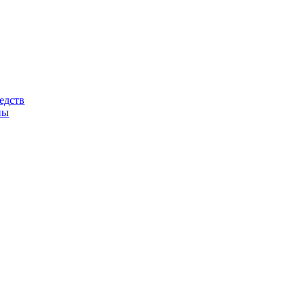
едств
ны