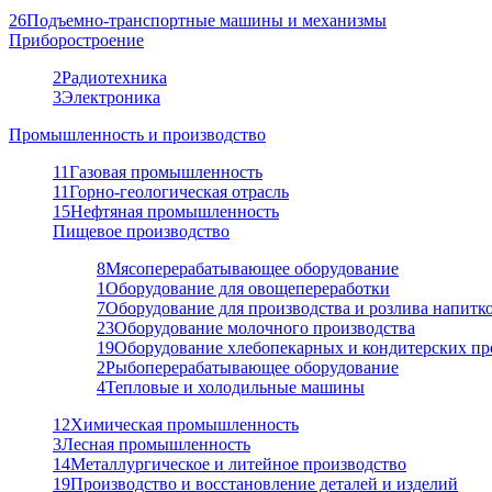
26
Подъемно-транспортные машины и механизмы
Приборостроение
2
Радиотехника
3
Электроника
Промышленность и производство
11
Газовая промышленность
11
Горно-геологическая отрасль
15
Нефтяная промышленность
Пищевое производство
8
Мясоперерабатывающее оборудование
1
Оборудование для овощепереработки
7
Оборудование для производства и розлива напитк
23
Оборудование молочного производства
19
Оборудование хлебопекарных и кондитерских пр
2
Рыбоперерабатывающее оборудование
4
Тепловые и холодильные машины
12
Химическая промышленность
3
Лесная промышленность
14
Металлургическое и литейное производство
19
Производство и восстановление деталей и изделий