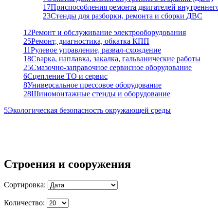
17
Приспособления ремонта двигателей внутреннег
23
Стенды для разборки, ремонта и сборки ДВС
12
Ремонт и обслуживание электрооборудования
25
Ремонт, диагностика, обкатка КПП
11
Рулевое управление, развал-схождение
18
Сварка, наплавка, закалка, гальванические работы
25
Смазочно-заправочное сервисное оборудование
6
Сцепление ТО и сервис
8
Универсальное прессовое оборудование
28
Шиномонтажные стенды и оборудование
5
Экологическая безопасность окружающей среды
Строения и сооружения
Сортировка:
Количество: