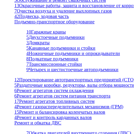
5
Обслуживание и ремонт смазочных систем
13
Окрасочные работы, защита и восстановление от корро
7
Очистка воздуха и удаление выхлопных газов
42
Подвеска, ходовая часть
Подъемно-транспортное оборудование
10
Гаражные краны
5
Двухстоечные подъемники
3
Домкраты
5
Канавные подъемники и стойки
4
Ножничные подъемники и опрокидыватели
8
Подкатные подъемники
7
Трансмиссионные стойки
9
Четырех и шестистоечные автоподъемники
12
Проектирование автотранспортных предприятий (СТО
5
Раздаточные коробки, редукторы, валы отбора мощност
6
Ремонт агрегатов систем охлаждения
6
Ремонт агрегатов систем питания транспорта
17
Ремонт агрегатов топливных систем
4
Ремонт газораспеределительных механизмов (ГРМ)
15
Ремонт и балансировка коленчатых валов
4
Ремонт и контроль карданных валов
Ремонт и обкатка ДВС
7
Обкатка двигателей внутреннего сгорания (ДВС)