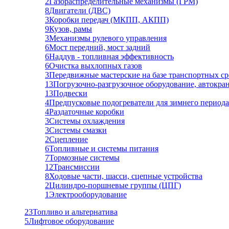
2
Газораспределительные механизмы (ГРМ)
8
Двигатели (ДВС)
3
Коробки передач (МКПП, АКПП)
9
Кузов, рамы
3
Механизмы рулевого управления
6
Мост передний, мост задний
6
Наддув - топливная эффективность
6
Очистка выхлопных газов
3
Передвижные мастерские на базе транспортных ср
13
Погрузочно-разгрузочное оборудование, автокра
13
Подвески
4
Предпусковые подогреватели для зимнего периода
4
Раздаточные коробки
3
Системы охлаждения
3
Системы смазки
2
Сцепление
6
Топливные и системы питания
7
Тормозные системы
12
Трансмиссии
8
Ходовые части, шасси, сцепные устройства
2
Цилиндро-поршневые группы (ЦПГ)
1
Электрооборудование
23
Топливо и альтернатива
5
Лифтовое оборудование