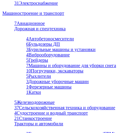
31
Электроснабжение
Машиностроение и транспорт
7
Авиационное
Дорожная и спецтехника
4
Автобетоносмесители
6
Бульдозеры ДП
3
Бурильные машины и установки
4
Виброоборудование
5
Грейдеры
7
Машины и оборудование для уборки снега
10
Погрузчики, экскаваторы
5
Рыхлители
3
Дорожные уборочные машин
1
Ферезерные машины
1
Катки
5
Железнодорожные
37
Сельскохозяйственная техника и оборудование
4
Судостроение и водный транспорт
21
Станкостроение
Тракторы и автомобили