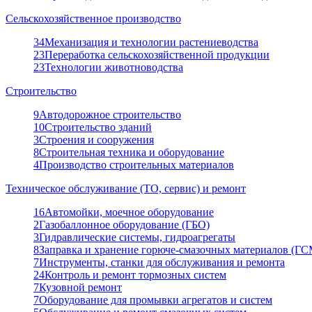
Сельскохозяйственное производство
34
Механизация и технологии растениеводства
23
Переработка сельскохозяйственной продукции
23
Технологии животноводства
Строительство
9
Автодорожное строительство
10
Строительство зданий
3
Строения и сооружения
8
Строительная техника и оборудование
4
Производство строительных материалов
Техническое обслуживание (ТО, сервис) и ремонт
16
Автомойки, моечное оборудование
2
Газобаллонное оборудование (ГБО)
3
Гидравлические системы, гидроагрегаты
8
Заправка и хранение горюче-смазочных материалов (ГС
7
Инструменты, станки для обслуживания и ремонта
24
Контроль и ремонт тормозных систем
7
Кузовной ремонт
7
Оборудование для промывки агрегатов и систем