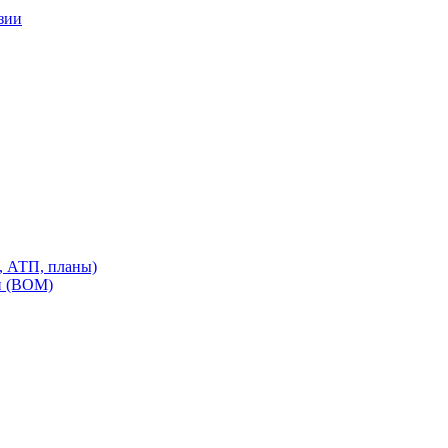
зии
, АТП, планы)
и (ВОМ)