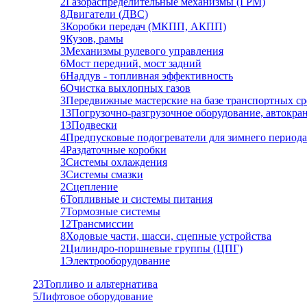
2
Газораспределительные механизмы (ГРМ)
8
Двигатели (ДВС)
3
Коробки передач (МКПП, АКПП)
9
Кузов, рамы
3
Механизмы рулевого управления
6
Мост передний, мост задний
6
Наддув - топливная эффективность
6
Очистка выхлопных газов
3
Передвижные мастерские на базе транспортных ср
13
Погрузочно-разгрузочное оборудование, автокра
13
Подвески
4
Предпусковые подогреватели для зимнего периода
4
Раздаточные коробки
3
Системы охлаждения
3
Системы смазки
2
Сцепление
6
Топливные и системы питания
7
Тормозные системы
12
Трансмиссии
8
Ходовые части, шасси, сцепные устройства
2
Цилиндро-поршневые группы (ЦПГ)
1
Электрооборудование
23
Топливо и альтернатива
5
Лифтовое оборудование