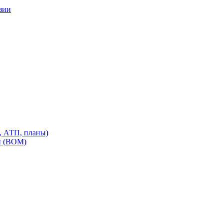
зии
, АТП, планы)
и (ВОМ)