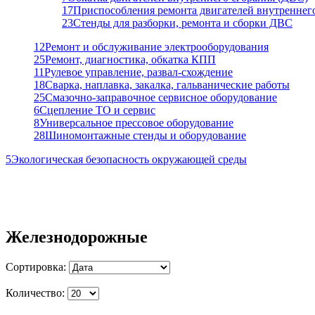
17
Приспособления ремонта двигателей внутреннег
23
Стенды для разборки, ремонта и сборки ДВС
12
Ремонт и обслуживание электрооборудования
25
Ремонт, диагностика, обкатка КПП
11
Рулевое управление, развал-схождение
18
Сварка, наплавка, закалка, гальванические работы
25
Смазочно-заправочное сервисное оборудование
6
Сцепление ТО и сервис
8
Универсальное прессовое оборудование
28
Шиномонтажные стенды и оборудование
5
Экологическая безопасность окружающей среды
Железнодорожные
Сортировка:
Количество: