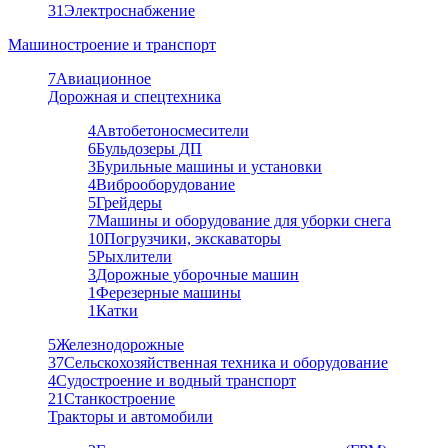
31
Электроснабжение
Машиностроение и транспорт
7
Авиационное
Дорожная и спецтехника
4
Автобетоносмесители
6
Бульдозеры ДП
3
Бурильные машины и установки
4
Виброоборудование
5
Грейдеры
7
Машины и оборудование для уборки снега
10
Погрузчики, экскаваторы
5
Рыхлители
3
Дорожные уборочные машин
1
Ферезерные машины
1
Катки
5
Железнодорожные
37
Сельскохозяйственная техника и оборудование
4
Судостроение и водный транспорт
21
Станкостроение
Тракторы и автомобили