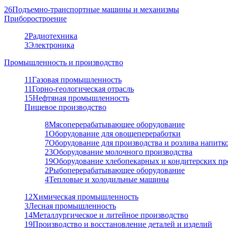
26
Подъемно-транспортные машины и механизмы
Приборостроение
2
Радиотехника
3
Электроника
Промышленность и производство
11
Газовая промышленность
11
Горно-геологическая отрасль
15
Нефтяная промышленность
Пищевое производство
8
Мясоперерабатывающее оборудование
1
Оборудование для овощепереработки
7
Оборудование для производства и розлива напитк
23
Оборудование молочного производства
19
Оборудование хлебопекарных и кондитерских пр
2
Рыбоперерабатывающее оборудование
4
Тепловые и холодильные машины
12
Химическая промышленность
3
Лесная промышленность
14
Металлургическое и литейное производство
19
Производство и восстановление деталей и изделий