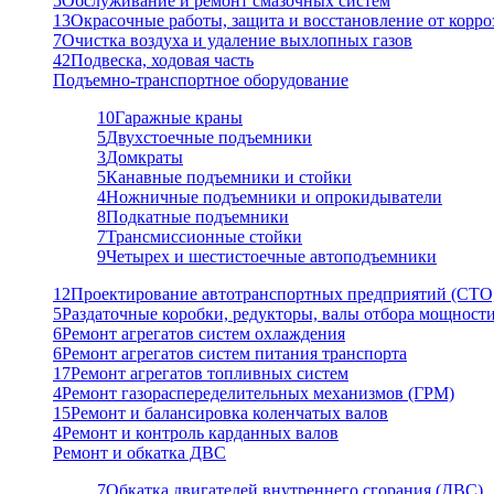
5
Обслуживание и ремонт смазочных систем
13
Окрасочные работы, защита и восстановление от корро
7
Очистка воздуха и удаление выхлопных газов
42
Подвеска, ходовая часть
Подъемно-транспортное оборудование
10
Гаражные краны
5
Двухстоечные подъемники
3
Домкраты
5
Канавные подъемники и стойки
4
Ножничные подъемники и опрокидыватели
8
Подкатные подъемники
7
Трансмиссионные стойки
9
Четырех и шестистоечные автоподъемники
12
Проектирование автотранспортных предприятий (СТО
5
Раздаточные коробки, редукторы, валы отбора мощност
6
Ремонт агрегатов систем охлаждения
6
Ремонт агрегатов систем питания транспорта
17
Ремонт агрегатов топливных систем
4
Ремонт газораспеределительных механизмов (ГРМ)
15
Ремонт и балансировка коленчатых валов
4
Ремонт и контроль карданных валов
Ремонт и обкатка ДВС
7
Обкатка двигателей внутреннего сгорания (ДВС)