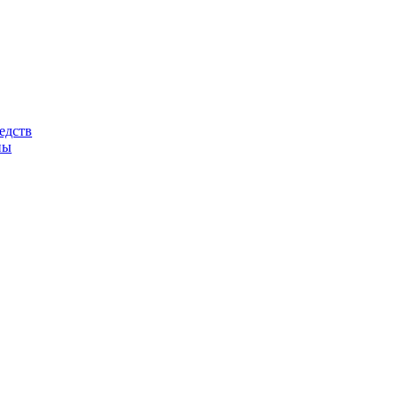
едств
ны