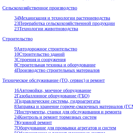
Сельскохозяйственное производство
34
Механизация и технологии растениеводства
23
Переработка сельскохозяйственной продукции
23
Технологии животноводства
Строительство
9
Автодорожное строительство
10
Строительство зданий
3
Строения и сооружения
8
Строительная техника и оборудование
4
Производство строительных материалов
Техническое обслуживание (ТО, сервис) и ремонт
16
Автомойки, моечное оборудование
2
Газобаллонное оборудование (ГБО)
3
Гидравлические системы, гидроагрегаты
8
Заправка и хранение горюче-смазочных материалов (ГС
7
Инструменты, станки для обслуживания и ремонта
24
Контроль и ремонт тормозных систем
7
Кузовной ремонт
7
Оборудование для промывки агрегатов и систем