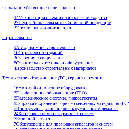
Сельскохозяйственное производство
34
Механизация и технологии растениеводства
23
Переработка сельскохозяйственной продукции
23
Технологии животноводства
Строительство
9
Автодорожное строительство
10
Строительство зданий
3
Строения и сооружения
8
Строительная техника и оборудование
4
Производство строительных материалов
Техническое обслуживание (ТО, сервис) и ремонт
16
Автомойки, моечное оборудование
2
Газобаллонное оборудование (ГБО)
3
Гидравлические системы, гидроагрегаты
8
Заправка и хранение горюче-смазочных материалов (ГС
7
Инструменты, станки для обслуживания и ремонта
24
Контроль и ремонт тормозных систем
7
Кузовной ремонт
7
Оборудование для промывки агрегатов и систем