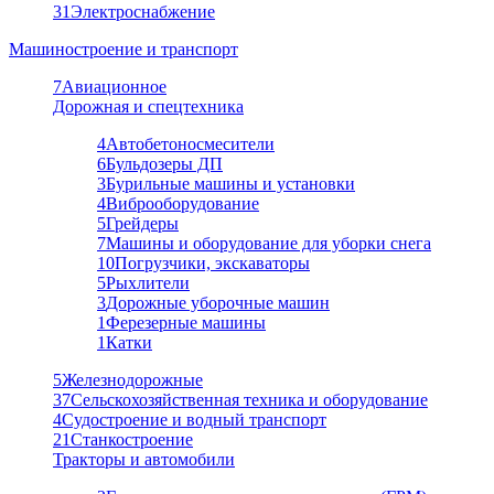
31
Электроснабжение
Машиностроение и транспорт
7
Авиационное
Дорожная и спецтехника
4
Автобетоносмесители
6
Бульдозеры ДП
3
Бурильные машины и установки
4
Виброоборудование
5
Грейдеры
7
Машины и оборудование для уборки снега
10
Погрузчики, экскаваторы
5
Рыхлители
3
Дорожные уборочные машин
1
Ферезерные машины
1
Катки
5
Железнодорожные
37
Сельскохозяйственная техника и оборудование
4
Судостроение и водный транспорт
21
Станкостроение
Тракторы и автомобили