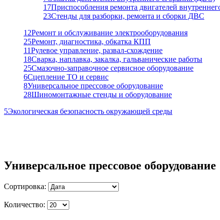
17
Приспособления ремонта двигателей внутреннег
23
Стенды для разборки, ремонта и сборки ДВС
12
Ремонт и обслуживание электрооборудования
25
Ремонт, диагностика, обкатка КПП
11
Рулевое управление, развал-схождение
18
Сварка, наплавка, закалка, гальванические работы
25
Смазочно-заправочное сервисное оборудование
6
Сцепление ТО и сервис
8
Универсальное прессовое оборудование
28
Шиномонтажные стенды и оборудование
5
Экологическая безопасность окружающей среды
Универсальное прессовое оборудование
Сортировка:
Количество: