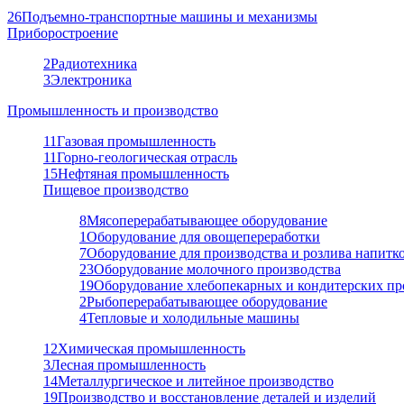
26
Подъемно-транспортные машины и механизмы
Приборостроение
2
Радиотехника
3
Электроника
Промышленность и производство
11
Газовая промышленность
11
Горно-геологическая отрасль
15
Нефтяная промышленность
Пищевое производство
8
Мясоперерабатывающее оборудование
1
Оборудование для овощепереработки
7
Оборудование для производства и розлива напитк
23
Оборудование молочного производства
19
Оборудование хлебопекарных и кондитерских пр
2
Рыбоперерабатывающее оборудование
4
Тепловые и холодильные машины
12
Химическая промышленность
3
Лесная промышленность
14
Металлургическое и литейное производство
19
Производство и восстановление деталей и изделий