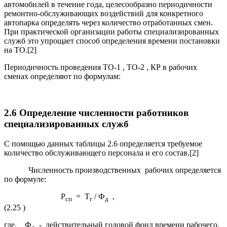
автомобилей в течение года, целесообразно периодичности
ремонтно-обслуживающих воздействий для конкретного
автопарка определять через количество отработанных смен.
При практической организации работы специализированных
служб это упрощает способ определения времени постановки
на ТО.[2]
Периодичность проведения ТО-1 , ТО-2 , КР в рабочих
сменах определяют по формулам:
2.6 Определение численности работников
специализированных служб
С помощью данных таблицы 2.6 определяется требуемое
количество обслуживающего персонала и его состав.[2]
Численность производственных рабочих определяется
по формуле:
Р
= Т
/ Ф
,
сп
г
д
(2.25 )
где, Ф
- действительный годовой фонд времени рабочего,