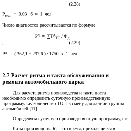
, (2.28)
Р
= 0,03 ∙ 6 ≈ 1 чел.
моп
Число диагностов рассчитывается по формуле
д
д
Р
= ∑Т
/ Ф
ТО
д
, (2.29)
д
Р
= ( 362,1 + 297,6 ) / 1750 ≈ 1 чел.
2.7 Расчет ритма и такта обслуживания и
ремонта автомобильного парка
Для расчета ритма производства и такта поста
необходимо определить суточную производственную
программу, т.е. количество ТО-1 в смену для данной группы
автомобилей.[11]
Определяем суточную производственную программу, шт.
Ритм производства
R
– это время, приходящиеся в
i