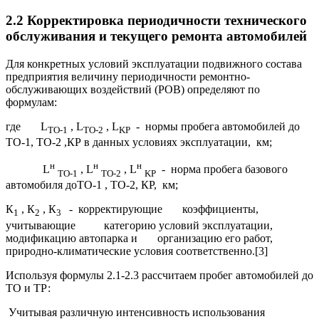
2.2 Корректировка периодичности технического
обслуживания и текущего ремонта автомобилей
Для конкретных условий эксплуатации подвижного состава
предприятия величину периодичности ремонтно-
обслуживающих воздействий (РОВ) определяют по
формулам:
где L
, L
, L
- нормы пробега автомобилей до
TO
-1
TO
-2
KP
ТО-1, ТО-2 ,КР в данных условиях эксплуатации, км;
н
н
н
L
, L
, L
- норма пробега базового
TO
-1
TO
-2
KP
автомобиля доТО-1 , ТО-2, КР, км;
К
, К
, К
- корректирующие коэффициенты,
1
2
3
учитывающие категорию условий эксплуатации,
модификацию автопарка и организацию его работ,
природно-климатические условия соответственно.[3]
Используя формулы 2.1-2.3 рассчитаем пробег автомобилей до
ТО и ТР:
Учитывая различную интенсивность использования