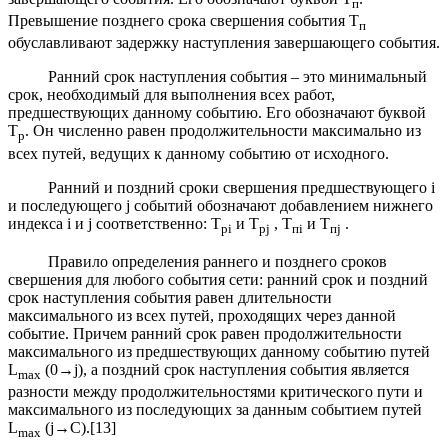
п
Превышение позднего срока свершения события Т
п
обуславливают задержку наступления завершающего события.
Ранний срок наступления события – это минимальный
срок, необходимый для выполнения всех работ,
предшествующих данному событию. Его обозначают буквой
Т
. Он численно равен продолжительности максимально из
р
всех путей, ведущих к данному событию от исходного.
Ранний и поздний сроки свершения предшествующего i
и последующего j событий обозначают добавлением нижнего
индекса i и j соответственно: Т
и T
, Т
и Т
.
pi
pj
п
i
п
j
Правило определения раннего и позднего сроков
свершения для любого события сети: ранний срок и поздний
срок наступления события равен длительности
максимального из всех путей, проходящих через данной
событие. Причем ранний срок равен продолжительности
максимального из предшествующих данному событию путей
L
(0→j), а поздний срок наступления события является
max
разности между продолжительностями критического пути и
максимального из последующих за данным событием путей
L
(j→C).[13]
max