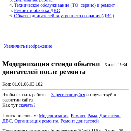
Техническое обслуживание (ТО, сервис) и ремонт
Ремонт и обкатка ДВС
Обкатка двигателей внутреннего сгорания (ДВС)
Увеличить изображение
Модернизация стенда обкатки
Хиты: 1934
двигателей после ремонта
Код:
01.01.06.03.182
Чтобы скачать работы –
Зарегистрируйся
и поучаствуй в
развитии сайта
Как тут
скачать?
Закрыть работу?
Поиск по словам:
Модернизация
,
Ремонт
,
Рама
,
Двигатель
,
ДВС
,
Организация ремонта
,
Ремонт двигателей
Пояснительная записка (в программе Word) 118 с., 9 рис., 38