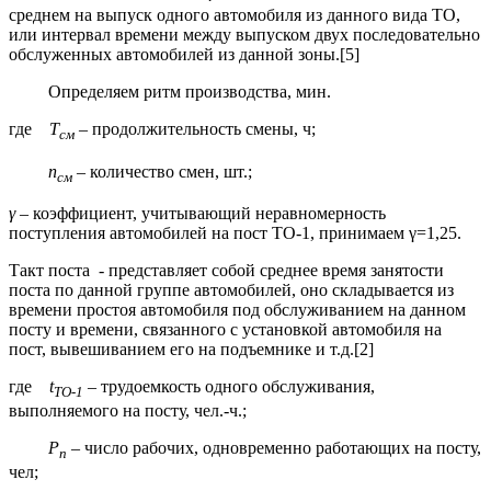
среднем на выпуск одного автомобиля из данного вида ТО,
или интервал времени между выпуском двух последовательно
обслуженных автомобилей из данной зоны.[5]
Определяем ритм производства, мин.
где
Т
– продолжительность смены, ч;
см
п
– количество смен, шт.;
см
γ
– коэффициент, учитывающий неравномерность
поступления автомобилей на пост ТО-1, принимаем γ=1,25.
Такт поста - представляет собой среднее время занятости
поста по данной группе автомобилей, оно складывается из
времени простоя автомобиля под обслуживанием на данном
посту и времени, связанного с установкой автомобиля на
пост, вывешиванием его на подъемнике и т.д.[2]
где
t
– трудоемкость одного обслуживания,
ТО-1
выполняемого на посту, чел.-ч.;
Р
– число рабочих, одновременно работающих на посту,
п
чел;