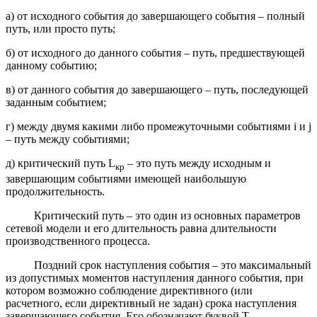
а) от исходного события до завершающего события – полный
путь, или просто путь;
б) от исходного до данного события – путь, предшествующей
данному событию;
в) от данного события до завершающего – путь, последующей
заданным событием;
г) между двумя какими либо промежуточными событиями i и j
– путь между событиями;
д) критический путь L
– это путь между исходным и
кр
завершающим событиями имеющей наибольшую
продолжительность.
Критический путь – это один из основных параметров
сетевой модели и его длительность равна длительности
производственного процесса.
Поздний срок наступления события – это максимальный
из допустимых моментов наступления данного события, при
котором возможно соблюдение директивного (или
расчетного, если директивный не задан) срока наступления
завершающего события. Его обозначают буквой Т
.