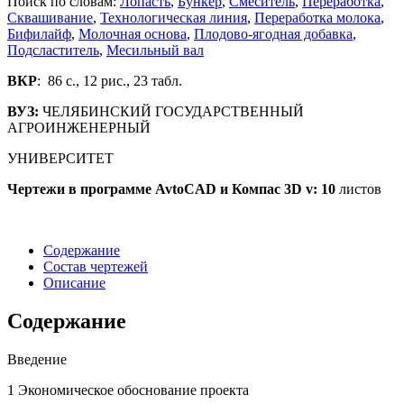
Поиск по словам:
Лопасть
,
Бункер
,
Смеситель
,
Переработка
,
Сквашивание
,
Технологическая линия
,
Переработка молока
,
Бифилайф
,
Молочная основа
,
Плодово-ягодная добавка
,
Подсластитель
,
Месильный вал
ВКР
: 86 с., 12 рис., 23 табл.
ВУЗ:
ЧЕЛЯБИНСКИЙ ГОСУДАРСТВЕННЫЙ
АГРОИНЖЕНЕРНЫЙ
УНИВЕРСИТЕТ
Чертежи в программе
AvtoCAD
и
Компас 3
D
v
: 10
листов
Содержание
Состав чертежей
Описание
Содержание
Введение
1 Экономическое обоснование проекта