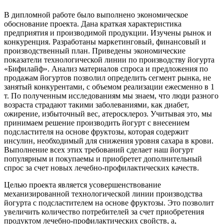
В дипломной работе было выполнено экономическое
обоснование проекта. Дана краткая характеристика
предприятия и производимой продукции. Изучены рынок и
конкуренция. Разработаны маркетинговый, финансовый и
производственный план. Приведены экономические
показатели технологической линии по производству йогурта
«Бифилайф». Анализ материалов спроса и предложения по
продажам йогуртов позволил определить сегмент рынка, не
занятый конкурентами, с объемом реализации ежесменно в 1
т. По полученным исследованиям мы знаем, что люди разного
возраста страдают такими заболеваниями, как диабет,
ожирение, избыточный вес, атеросклероз. Учитывая это, мы
принимаем решение производить йогурт с внесением
подсластителя на основе фруктозы, которая содержит
инсулин, необходимый для снижения уровня сахара в крови.
Выполнение всех этих требований сделает наш йогурт
популярным и покупаемы и приобретет дополнительный
спрос за счет новых лечебно-профилактических качеств.
Целью проекта является усовершенствование
механизированной технологической линии производства
йогурта с подсластителем на основе фруктозы. Это позволит
увеличить количество потребителей за счет приобретения
продуктом лечебно-профилактических свойств, а,