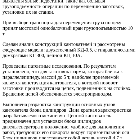
выявлены явные недостатки, такие как большая
грузоподъемность операций по перемещению заготовок,
установки их на станки.
При выборе транспорта для перемещения груза по цеху
принят мостовой однобалочный кран грузоподъемностью 10
т.
Сделан анализ конструкций кантователей и рассмотрены
следующие модели: двухстоечный КД-0,5, с гидравлическими
домкратами КГ 300, цепной КЦ 10А.
Проведены патентные исследования. По результатам
установлено, что для заготовок формы, которая близка к
параллелепипеду, массой до 5 т, наиболее приемлемой
является конструкция кантователя, в которой поворот
заготовки производится на цепях, подвешенных на стойках.
Вращение цепей обеспечивается электроприводом.
Выполнена разработка конструкции основных узлов
кантователя блока цилиндров. Дана краткая характеристика
разрабатываемого механизма. Цепной кантователь
предназначен для установки блока цилиндров
дизельгенератора в положение, удобное для выполнения
работ, требующих его поворота вокруг горизонтальной оси.
Блок цилиндров представляет собой деталь массой 4,7 т,