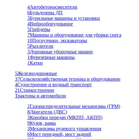
4
Автобетоносмесители
6
Бульдозеры ДП
3
Бурильные машины и установки
4
Виброоборудование
5
Грейдеры
7
Машины и оборудование для уборки снега
10
Погрузчики, экскаваторы
5
Рыхлители
3
Дорожные уборочные машин
1
Ферезерные машины
1
Катки
5
Железнодорожные
37
Сельскохозяйственная техника и оборудование
4
Судостроение и водный транспорт
21
Станкостроение
Тракторы и автомобили
2
Газораспределительные механизмы (ГРМ)
8
Двигатели (ДВС)
3
Коробки передач (МКПП, АКПП)
9
Кузов, рамы
3
Механизмы рулевого управления
6
Мост передний, мост задний