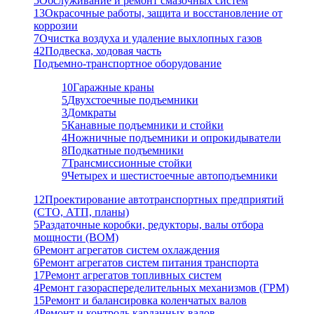
5
Обслуживание и ремонт смазочных систем
13
Окрасочные работы, защита и восстановление от
коррозии
7
Очистка воздуха и удаление выхлопных газов
42
Подвеска, ходовая часть
Подъемно-транспортное оборудование
10
Гаражные краны
5
Двухстоечные подъемники
3
Домкраты
5
Канавные подъемники и стойки
4
Ножничные подъемники и опрокидыватели
8
Подкатные подъемники
7
Трансмиссионные стойки
9
Четырех и шестистоечные автоподъемники
12
Проектирование автотранспортных предприятий
(СТО, АТП, планы)
5
Раздаточные коробки, редукторы, валы отбора
мощности (ВОМ)
6
Ремонт агрегатов систем охлаждения
6
Ремонт агрегатов систем питания транспорта
17
Ремонт агрегатов топливных систем
4
Ремонт газораспеределительных механизмов (ГРМ)
15
Ремонт и балансировка коленчатых валов
4
Ремонт и контроль карданных валов