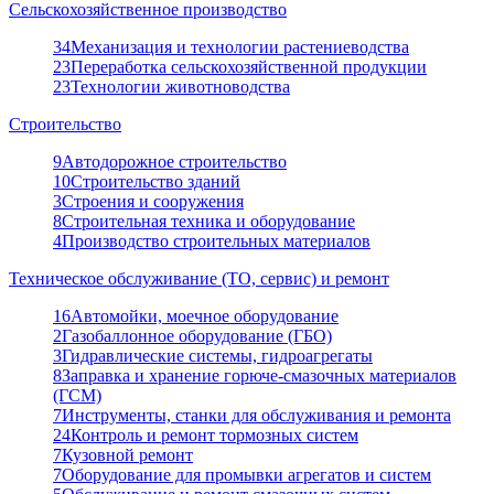
Сельскохозяйственное производство
34
Механизация и технологии растениеводства
23
Переработка сельскохозяйственной продукции
23
Технологии животноводства
Строительство
9
Автодорожное строительство
10
Строительство зданий
3
Строения и сооружения
8
Строительная техника и оборудование
4
Производство строительных материалов
Техническое обслуживание (ТО, сервис) и ремонт
16
Автомойки, моечное оборудование
2
Газобаллонное оборудование (ГБО)
3
Гидравлические системы, гидроагрегаты
8
Заправка и хранение горюче-смазочных материалов
(ГСМ)
7
Инструменты, станки для обслуживания и ремонта
24
Контроль и ремонт тормозных систем
7
Кузовной ремонт
7
Оборудование для промывки агрегатов и систем