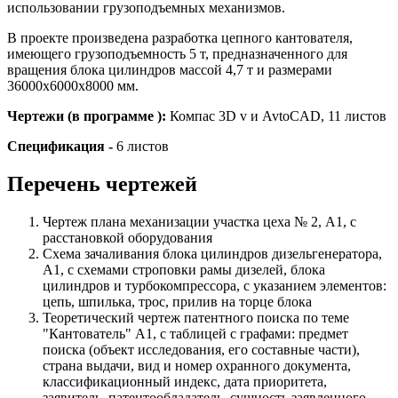
использовании грузоподъемных механизмов.
В проекте произведена разработка цепного кантователя,
имеющего грузоподъемность 5 т, предназначенного для
вращения блока цилиндров массой 4,7 т и размерами
36000х6000х8000 мм.
Чертежи (в программе ):
Компас 3D v и AvtoCAD, 11 листов
Спецификация -
6 листов
Перечень чертежей
Чертеж плана механизации участка цеха № 2, А1, с
расстановкой оборудования
Схема зачаливания блока цилиндров дизельгенератора,
А1, с схемами строповки рамы дизелей, блока
цилиндров и турбокомпрессора, с указанием элементов:
цепь, шпилька, трос, прилив на торце блока
Теоретический чертеж патентного поиска по теме
"Кантователь" А1, с таблицей с графами: предмет
поиска (объект исследования, его составные части),
страна выдачи, вид и номер охранного документа,
классификационный индекс, дата приоритета,
заявитель, патентообладатель, сущность заявленного