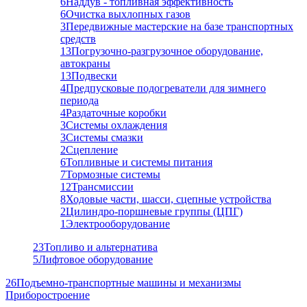
6
Наддув - топливная эффективность
6
Очистка выхлопных газов
3
Передвижные мастерские на базе транспортных
средств
13
Погрузочно-разгрузочное оборудование,
автокраны
13
Подвески
4
Предпусковые подогреватели для зимнего
периода
4
Раздаточные коробки
3
Системы охлаждения
3
Системы смазки
2
Сцепление
6
Топливные и системы питания
7
Тормозные системы
12
Трансмиссии
8
Ходовые части, шасси, сцепные устройства
2
Цилиндро-поршневые группы (ЦПГ)
1
Электрооборудование
23
Топливо и альтернатива
5
Лифтовое оборудование
26
Подъемно-транспортные машины и механизмы
Приборостроение