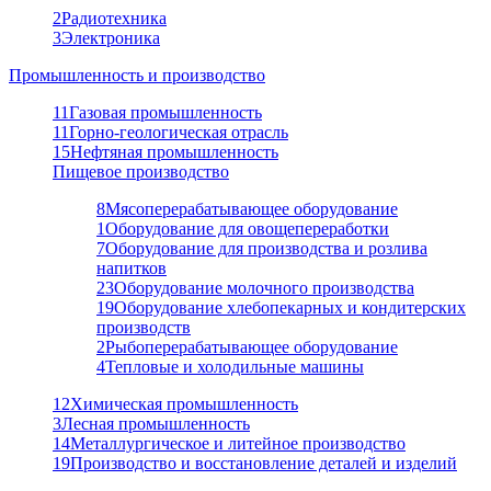
2
Радиотехника
3
Электроника
Промышленность и производство
11
Газовая промышленность
11
Горно-геологическая отрасль
15
Нефтяная промышленность
Пищевое производство
8
Мясоперерабатывающее оборудование
1
Оборудование для овощепереработки
7
Оборудование для производства и розлива
напитков
23
Оборудование молочного производства
19
Оборудование хлебопекарных и кондитерских
производств
2
Рыбоперерабатывающее оборудование
4
Тепловые и холодильные машины
12
Химическая промышленность
3
Лесная промышленность
14
Металлургическое и литейное производство
19
Производство и восстановление деталей и изделий