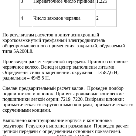
3
Передаточное число привода
1,225
4
Число заходов червяка
2
По результатам расчетов принят асинхронный
короткозамкнутый трехфазный электродвигатель
общепромышленного применения, закрытый, обдуваемый
типа 5A200L8.
Произведен расчет червячной передачи. Принято составное
червячное колесо. Венец и центр выполнены литыми.
Определены силы в зацеплении: окружная – 13587,6 Н,
радиальная – 4945,5 Н.
Сделан предварительный расчет валов. Проведен подбор
подшипников и шпонок. Приняты роликовые конические
подшипники легкой серии: 7219, 7220. Выбраны шпонки:
призматическая со скругленными концами, призматическая со
скрученными концами.
Выполнено конструирование корпуса и компоновка
редуктора. Редуктор выполнен разъемным. Приведен расчет
цепной передачи с определением основных показателей.