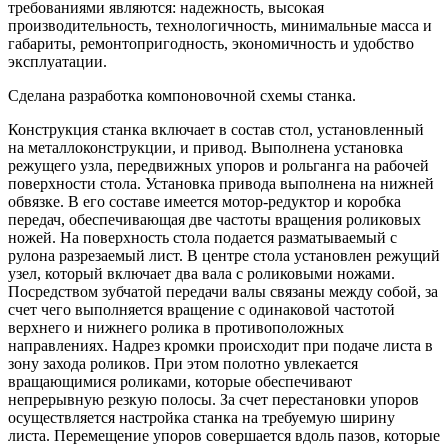
требованиями являются: надежность, высокая
производительность, технологичность, минимальные масса и
габариты, ремонтопригодность, экономичность и удобство
эксплуатации.
Сделана разработка компоновочной схемы станка.
Конструкция станка включает в состав стол, установленный
на металлоконструкции, и привод. Выполнена установка
режущего узла, передвижных упоров и рольганга на рабочей
поверхности стола. Установка привода выполнена на нижней
обвязке. В его составе имеется мотор-редуктор и коробка
передач, обеспечивающая две частоты вращения роликовых
ножей. На поверхность стола подается разматываемый с
рулона разрезаемый лист. В центре стола установлен режущий
узел, который включает два вала с роликовыми ножами.
Посредством зубчатой передачи валы связаны между собой, за
счет чего выполняется вращение с одинаковой частотой
верхнего и нижнего ролика в противоположных
направлениях. Надрез кромки происходит при подаче листа в
зону захода роликов. При этом полотно увлекается
вращающимися роликами, которые обеспечивают
непрерывную резкую полосы. За счет перестановки упоров
осуществляется настройка станка на требуемую ширину
листа. Перемещение упоров совершается вдоль пазов, которые