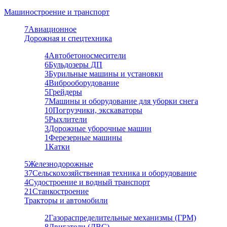
Машиностроение и транспорт
7
Авиационное
Дорожная и спецтехника
4
Автобетоносмесители
6
Бульдозеры ДП
3
Бурильные машины и установки
4
Виброоборудование
5
Грейдеры
7
Машины и оборудование для уборки снега
10
Погрузчики, экскаваторы
5
Рыхлители
3
Дорожные уборочные машин
1
Ферезерные машины
1
Катки
5
Железнодорожные
37
Сельскохозяйственная техника и оборудование
4
Судостроение и водный транспорт
21
Станкостроение
Тракторы и автомобили
2
Газораспределительные механизмы (ГРМ)
8
Двигатели (ДВС)