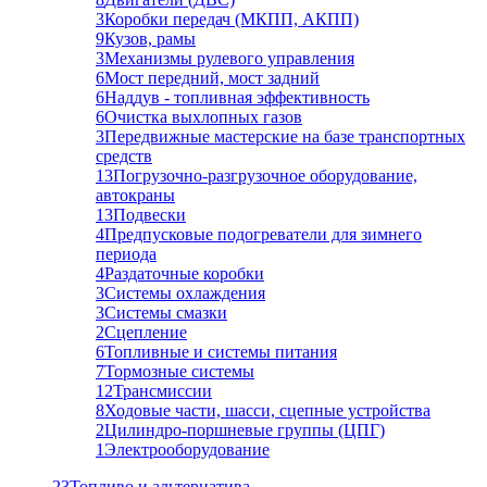
3
Коробки передач (МКПП, АКПП)
9
Кузов, рамы
3
Механизмы рулевого управления
6
Мост передний, мост задний
6
Наддув - топливная эффективность
6
Очистка выхлопных газов
3
Передвижные мастерские на базе транспортных
средств
13
Погрузочно-разгрузочное оборудование,
автокраны
13
Подвески
4
Предпусковые подогреватели для зимнего
периода
4
Раздаточные коробки
3
Системы охлаждения
3
Системы смазки
2
Сцепление
6
Топливные и системы питания
7
Тормозные системы
12
Трансмиссии
8
Ходовые части, шасси, сцепные устройства
2
Цилиндро-поршневые группы (ЦПГ)
1
Электрооборудование
23
Топливо и альтернатива