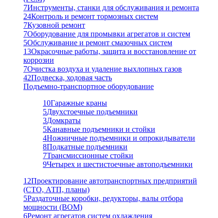
7
Инструменты, станки для обслуживания и ремонта
24
Контроль и ремонт тормозных систем
7
Кузовной ремонт
7
Оборудование для промывки агрегатов и систем
5
Обслуживание и ремонт смазочных систем
13
Окрасочные работы, защита и восстановление от
коррозии
7
Очистка воздуха и удаление выхлопных газов
42
Подвеска, ходовая часть
Подъемно-транспортное оборудование
10
Гаражные краны
5
Двухстоечные подъемники
3
Домкраты
5
Канавные подъемники и стойки
4
Ножничные подъемники и опрокидыватели
8
Подкатные подъемники
7
Трансмиссионные стойки
9
Четырех и шестистоечные автоподъемники
12
Проектирование автотранспортных предприятий
(СТО, АТП, планы)
5
Раздаточные коробки, редукторы, валы отбора
мощности (ВОМ)
6
Ремонт агрегатов систем охлаждения