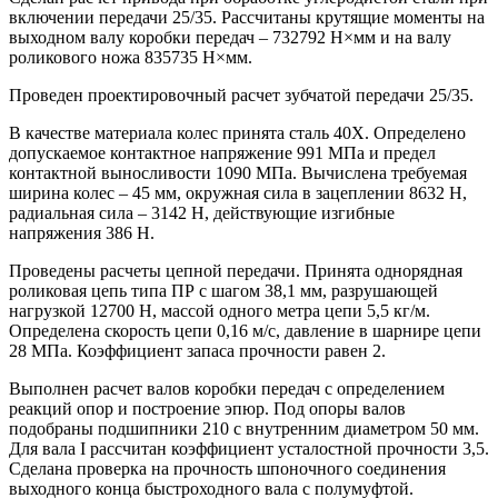
включении передачи 25/35. Рассчитаны крутящие моменты на
выходном валу коробки передач – 732792 Н×мм и на валу
роликового ножа 835735 Н×мм.
Проведен проектировочный расчет зубчатой передачи 25/35.
В качестве материала колес принята сталь 40Х. Определено
допускаемое контактное напряжение 991 МПа и предел
контактной выносливости 1090 МПа. Вычислена требуемая
ширина колес – 45 мм, окружная сила в зацеплении 8632 Н,
радиальная сила – 3142 Н, действующие изгибные
напряжения 386 Н.
Проведены расчеты цепной передачи. Принята однорядная
роликовая цепь типа ПР с шагом 38,1 мм, разрушающей
нагрузкой 12700 Н, массой одного метра цепи 5,5 кг/м.
Определена скорость цепи 0,16 м/с, давление в шарнире цепи
28 МПа. Коэффициент запаса прочности равен 2.
Выполнен расчет валов коробки передач с определением
реакций опор и построение эпюр. Под опоры валов
подобраны подшипники 210 с внутренним диаметром 50 мм.
Для вала I рассчитан коэффициент усталостной прочности 3,5.
Сделана проверка на прочность шпоночного соединения
выходного конца быстроходного вала с полумуфтой.