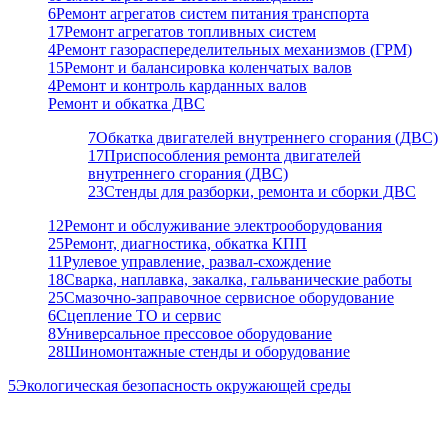
6
Ремонт агрегатов систем питания транспорта
17
Ремонт агрегатов топливных систем
4
Ремонт газораспеределительных механизмов (ГРМ)
15
Ремонт и балансировка коленчатых валов
4
Ремонт и контроль карданных валов
Ремонт и обкатка ДВС
7
Обкатка двигателей внутреннего сгорания (ДВС)
17
Приспособления ремонта двигателей
внутреннего сгорания (ДВС)
23
Стенды для разборки, ремонта и сборки ДВС
12
Ремонт и обслуживание электрооборудования
25
Ремонт, диагностика, обкатка КПП
11
Рулевое управление, развал-схождение
18
Сварка, наплавка, закалка, гальванические работы
25
Смазочно-заправочное сервисное оборудование
6
Сцепление ТО и сервис
8
Универсальное прессовое оборудование
28
Шиномонтажные стенды и оборудование
5
Экологическая безопасность окружающей среды