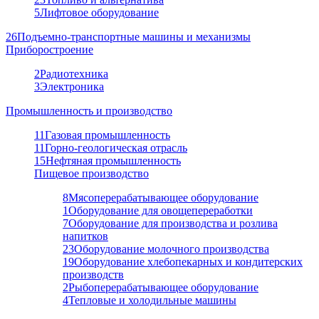
5
Лифтовое оборудование
26
Подъемно-транспортные машины и механизмы
Приборостроение
2
Радиотехника
3
Электроника
Промышленность и производство
11
Газовая промышленность
11
Горно-геологическая отрасль
15
Нефтяная промышленность
Пищевое производство
8
Мясоперерабатывающее оборудование
1
Оборудование для овощепереработки
7
Оборудование для производства и розлива
напитков
23
Оборудование молочного производства
19
Оборудование хлебопекарных и кондитерских
производств
2
Рыбоперерабатывающее оборудование
4
Тепловые и холодильные машины