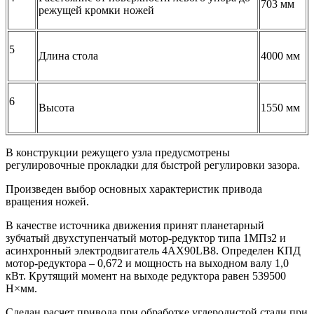
703 мм
режущей кромки ножей
5
Длина стола
4000 мм
6
Высота
1550 мм
В конструкции режущего узла предусмотрены
регулировочные прокладки для быстрой регулировки зазора.
Произведен выбор основных характеристик привода
вращения ножей.
В качестве источника движения принят планетарный
зубчатый двухступенчатый мотор-редуктор типа 1МПз2 и
асинхронный электродвигатель 4AX90LB8. Определен КПД
мотор-редуктора – 0,672 и мощность на выходном валу 1,0
кВт. Крутящий момент на выходе редуктора равен 539500
Н×мм.
Сделан расчет привода при обработке углеродистой стали при