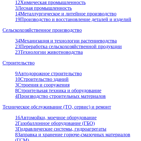
12
Химическая промышленность
3
Лесная промышленность
14
Металлургическое и литейное производство
19
Производство и восстановление деталей и изделий
Сельскохозяйственное производство
34
Механизация и технологии растениеводства
23
Переработка сельскохозяйственной продукции
23
Технологии животноводства
Строительство
9
Автодорожное строительство
10
Строительство зданий
3
Строения и сооружения
8
Строительная техника и оборудование
4
Производство строительных материалов
Техническое обслуживание (ТО, сервис) и ремонт
16
Автомойки, моечное оборудование
2
Газобаллонное оборудование (ГБО)
3
Гидравлические системы, гидроагрегаты
8
Заправка и хранение горюче-смазочных материалов
(ГСМ)