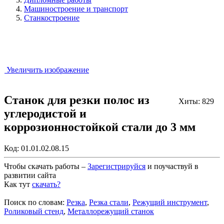
Машиностроение и транспорт
Станкостроение
Увеличить изображение
Станок для резки полос из
Хиты: 829
углеродистой и
коррозионностойкой стали до 3 мм
Код:
01.01.02.08.15
Чтобы скачать работы –
Зарегистрируйся
и поучаствуй в
развитии сайта
Как тут
скачать?
Закрыть работу?
Поиск по словам:
Резка
,
Резка стали
,
Режущий инструмент
,
Роликовый стенд
,
Металлорежущий станок