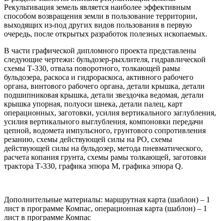
Рекультивация земель является наиболее эффективным
способом возвращения земли в пользование территории,
выходящих из-под других видов пользования в первую
очередь, после открытых разработок полезных ископаемых.
В части графической дипломного проекта представлены
следующие чертежи: бульдозер-рыхлителя, гидравлической
схемы Т-330, отвала поворотного, толкающей рамы
бульдозера, раскоса и гидрораскоса, активного рабочего
органа, винтового рабочего органа, детали крышка, детали
подшипниковая крышка, детали звездочка ведомая, детали
крышка упорная, полуоси шнека, детали палец, карт
операционных, заготовки, усилия вертикального заглубления,
усилия вертикального выглубления, компоновки передачи
цепной, водомета импульсного, грунтового сопротивления
резанию, схемы действующей силы на РО, схемы
действующей силы на бульдозер, метода пневматического,
расчета копания грунта, схемы рамы толкающей, заготовки
трактора Т-330, графика эпюра М, графика эпюра Q.
Дополнительные материалы: маршрутная карта (шаблон) – 1
лист в программе Компас, операционная карта (шаблон) – 1
лист в программе Компас