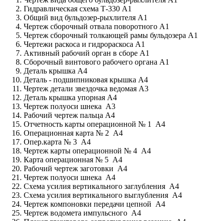
Гидравлическая схема Т-330 А1
Общий вид бульдозер-рыхлителя А1
Чертеж сборочный отвала поворотного А1
Чертеж сборочный толкающей рамы бульдозера А1
Чертежи раскоса и гидрораскоса А1
Активный рабочий орган в сборе А1
Сборочный винтового рабочего органа А1
Деталь крышка А4
Деталь - подшипниковая крышка А4
Чертеж детали звездочка ведомая А3
Деталь крышка упорная А4
Чертеж полуоси шнека А3
Рабочий чертеж пальца А4
Отчетность карты операционной № 1 А4
Операционная карта № 2 А4
Опер.карта № 3 А4
Чертеж карты операционной № 4 А4
Карта операционная № 5 А4
Рабочий чертеж заготовки А4
Чертеж полуоси шнека А4
Схема усилия вертикального заглубления А4
Схема усилия вертикального выглубления А4
Чертеж компоновки передачи цепной А4
Чертеж водомета импульсного А4