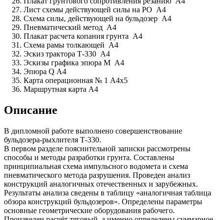
Плакат грунтового сопротивления резанию А4
Лист схемы действующей силы на РО А4
Схема силы, действующей на бульдозер А4
Пневматический метод А4
Плакат расчета копания грунта А4
Схема рамы толкающей А4
Эскиз трактора Т-330 А4
Эскизы графика эпюра М А4
Эпюра Q А4
Карта операционная № 1 А4х5
Маршрутная карта А4
Описание
В дипломной работе выполнено совершенствование
бульдозера-рыхлителя Т-330.
В первом разделе пояснительной записки рассмотрены
способы и методы разработки грунта. Составлены
принципиальная схема импульсного водомета и схема
пневматического метода разрушения. Проведен анализ
конструкций аналогичных отечественных и зарубежных.
Результаты анализа сведены в таблицу «аналогичная таблица
обзора конструкций бульдозеров». Определены параметры
основные геометрические оборудования рабочего.
Произведен расчёт тяговый, а именно определены суммарное