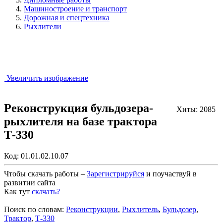
Машиностроение и транспорт
Дорожная и спецтехника
Рыхлители
Увеличить изображение
Реконструкция бульдозера-
Хиты: 2085
рыхлителя на базе трактора
Т-330
Код:
01.01.02.10.07
Чтобы скачать работы –
Зарегистрируйся
и поучаствуй в
развитии сайта
Как тут
скачать?
Закрыть работу?
Поиск по словам:
Реконструкции
,
Рыхлитель
,
Бульдозер
,
Трактор
,
Т-330