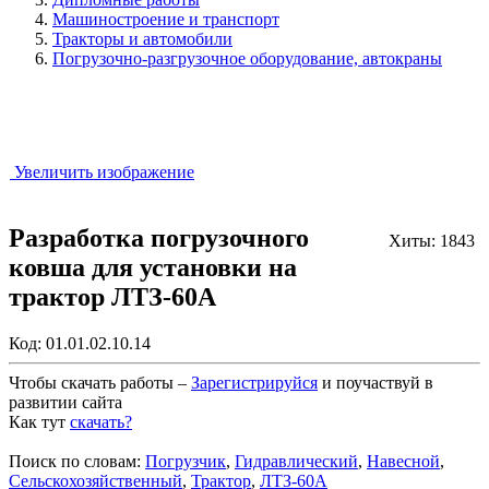
Машиностроение и транспорт
Тракторы и автомобили
Погрузочно-разгрузочное оборудование, автокраны
Увеличить изображение
Разработка погрузочного
Хиты: 1843
ковша для установки на
трактор ЛТЗ-60А
Код:
01.01.02.10.14
Чтобы скачать работы –
Зарегистрируйся
и поучаствуй в
развитии сайта
Как тут
скачать?
Закрыть работу?
Поиск по словам:
Погрузчик
,
Гидравлический
,
Навесной
,
Сельскохозяйственный
,
Трактор
,
ЛТЗ-60А