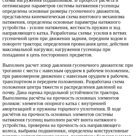
схемы нагружения подшипников. В процессе расчёта и
оптимизации параметров системы натяжения гусеницы
определены основные размеры гусеничного движителя,
представлена кинематическая схема винтового механизма
натяжения, определены основные параметры натяжного
устройства - усилие натяжения, жесткость пружин и ход
направляющего катка. Разработаны схемы: усилия в ветвях
гусеничной цепи при движении задним, передним ходом и
повороте трактора; определения провисания цепи; действия
максимальной нагрузки; нагружения гусеницы при
попадании в цепь посторонних предметов.
Выполнен расчет эпюр давления гусеничного движителя: при
трогании с места с навесным орудием в рабочем положении,
при равномерном движении с навесным орудием в рабочем,
транспортном и переднем положениях. Разработана схема
положения центра тяжести и распределения давлений на
почву. Дана оценка продольной устойчивости трактора.
Выполнены расчёты на прочность основных элементов
роликов: элементов опорного катка с внутренней
амортизацией и пружины торцевого уплотнения. В ходе
расчётов на прочность основных элементов системы
натяжения гусениц выполнен расчёт винта натяжного
устройства, проверена на прочность ось направляющего
колеса, выбраны подшипники, определены конструктивные