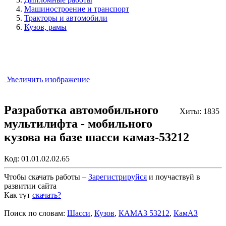
Машиностроение и транспорт
Тракторы и автомобили
Кузов, рамы
Увеличить изображение
Разработка автомобильного
Хиты: 1835
мультилифта - мобильного
кузова на базе шасси камаз-53212
Код:
01.01.02.02.65
Чтобы скачать работы –
Зарегистрируйся
и поучаствуй в
развитии сайта
Как тут
скачать?
Закрыть работу?
Поиск по словам:
Шасси
,
Кузов
,
КАМАЗ 53212
,
КамАЗ