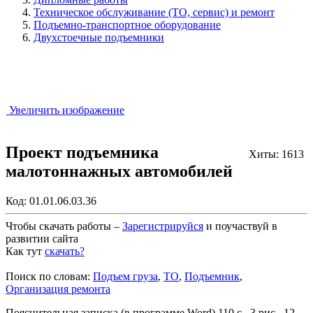
Техническое обслуживание (ТО, сервис) и ремонт
Подъемно-транспортное оборудование
Двухстоечные подъемники
Увеличить изображение
Проект подъемника
Хиты: 1613
малотоннажных автомобилей
Код:
01.01.06.03.36
Чтобы скачать работы –
Зарегистрируйся
и поучаствуй в
развитии сайта
Как тут
скачать?
Закрыть работу?
Поиск по словам:
Подъем груза
,
ТО
,
Подъемник
,
Организация ремонта
Пояснительная записка (в программе Word) 110 с., 3 рис., 12