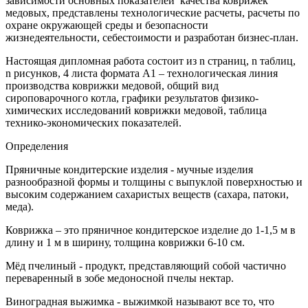
зависимости основных показателей качества коврижек
медовых, представлены технологические расчеты, расчеты по
охране окружающей среды и безопасности
жизнедеятельности, себестоимости и разработан бизнес-план.
Настоящая дипломная работа состоит из n страниц, n таблиц,
n рисунков, 4 листа формата А1 – технологическая линия
производства коврижки медовой, общий вид
сироповарочного котла, графики результатов физико-
химических исследований коврижки медовой, таблица
технико-экономических показателей.
Определения
Пряничные кондитерские изделия - мучные изделия
разнообразной формы и толщины с выпуклой поверхностью и
высоким содержанием сахаристых веществ (сахара, патоки,
меда).
Коврижка – это пряничное кондитерское изделие до 1-1,5 м в
длину и 1 м в ширину, толщина коврижки 6-10 см.
Мёд пчелиный - продукт, представляющий собой частично
переваренный в зобе медоносной пчелы нектар.
Виноградная выжимка - выжимкой называют все то, что