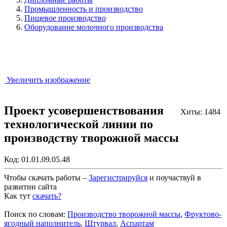
Промышленность и производство
Пищевое производство
Оборудование молочного производства
Увеличить изображение
Проект усовершенствования
Хиты: 1484
технологической линии по
производству творожной массы
Код:
01.01.09.05.48
Чтобы скачать работы –
Зарегистрируйся
и поучаствуй в
развитии сайта
Как тут
скачать?
Закрыть работу?
Поиск по словам:
Производство творожной массы
,
Фруктово-
ягодный наполнитель
,
Штурвал
,
Аспартам