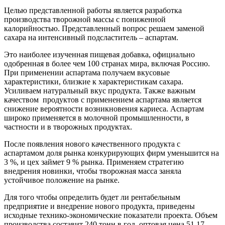
Целью представленной работы является разработка
производства творожной массы с пониженной
калорийностью. Представленный вопрос решаем заменой
сахара на интенсивный подсластитель – аспартам.
Это наиболее изученная пищевая добавка, официально
одобренная в более чем 100 странах мира, включая Россию.
При применении аспартама получаем вкусовые
характеристики, близкие к характеристикам сахара.
Усиливаем натуральный вкус продукта. Также важным
качеством продуктов с применением аспартама является
снижение вероятности возникновения кариеса. Аспартам
широко применяется в молочной промышленности, в
частности и в творожных продуктах.
После появления нового качественного продукта с
аспартамом доля рынка конкурирующих фирм уменьшится на
3 %, и цех займет 9 % рынка. Применяем стратегию
внедрения новинки, чтобы творожная масса заняла
устойчивое положение на рынке.
Для того чтобы определить будет ли рентабельным
предприятие и внедрение нового продукта, приведены
исходные технико-экономические показатели проекта. Объем
производства составит 240 тонн в год, оптовая цена 51,17