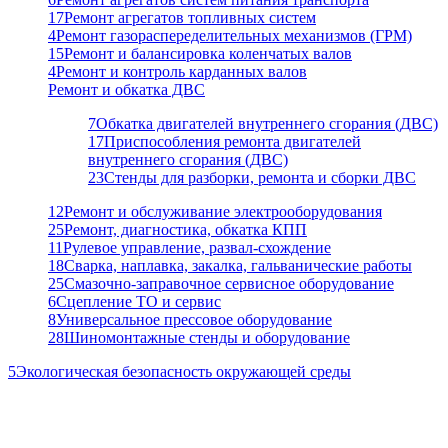
17
Ремонт агрегатов топливных систем
4
Ремонт газораспеределительных механизмов (ГРМ)
15
Ремонт и балансировка коленчатых валов
4
Ремонт и контроль карданных валов
Ремонт и обкатка ДВС
7
Обкатка двигателей внутреннего сгорания (ДВС)
17
Приспособления ремонта двигателей
внутреннего сгорания (ДВС)
23
Стенды для разборки, ремонта и сборки ДВС
12
Ремонт и обслуживание электрооборудования
25
Ремонт, диагностика, обкатка КПП
11
Рулевое управление, развал-схождение
18
Сварка, наплавка, закалка, гальванические работы
25
Смазочно-заправочное сервисное оборудование
6
Сцепление ТО и сервис
8
Универсальное прессовое оборудование
28
Шиномонтажные стенды и оборудование
5
Экологическая безопасность окружающей среды