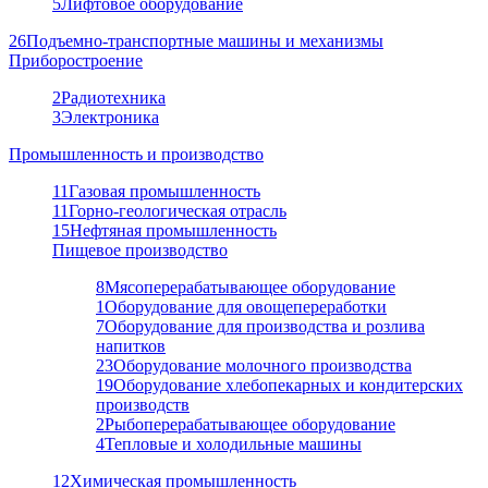
5
Лифтовое оборудование
26
Подъемно-транспортные машины и механизмы
Приборостроение
2
Радиотехника
3
Электроника
Промышленность и производство
11
Газовая промышленность
11
Горно-геологическая отрасль
15
Нефтяная промышленность
Пищевое производство
8
Мясоперерабатывающее оборудование
1
Оборудование для овощепереработки
7
Оборудование для производства и розлива
напитков
23
Оборудование молочного производства
19
Оборудование хлебопекарных и кондитерских
производств
2
Рыбоперерабатывающее оборудование
4
Тепловые и холодильные машины
12
Химическая промышленность