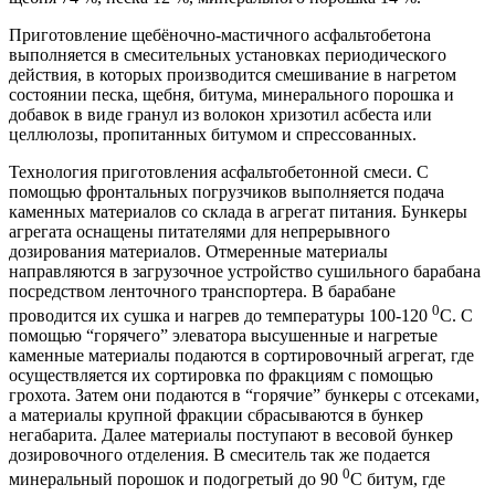
Приготовление щебёночно-мастичного асфальтобетона
выполняется в смесительных установках периодического
действия, в которых производится смешивание в нагретом
состоянии песка, щебня, битума, минерального порошка и
добавок в виде гранул из волокон хризотил асбеста или
целлюлозы, пропитанных битумом и спрессованных.
Технология приготовления асфальтобетонной смеси. С
помощью фронтальных погрузчиков выполняется подача
каменных материалов со склада в агрегат питания. Бункеры
агрегата оснащены питателями для непрерывного
дозирования материалов. Отмеренные материалы
направляются в загрузочное устройство сушильного барабана
посредством ленточного транспортера. В барабане
0
проводится их сушка и нагрев до температуры 100-120
С. С
помощью “горячего” элеватора высушенные и нагретые
каменные материалы подаются в сортировочный агрегат, где
осуществляется их сортировка по фракциям с помощью
грохота. Затем они подаются в “горячие” бункеры с отсеками,
а материалы крупной фракции сбрасываются в бункер
негабарита. Далее материалы поступают в весовой бункер
дозировочного отделения. В смеситель так же подается
0
минеральный порошок и подогретый до 90
С битум, где