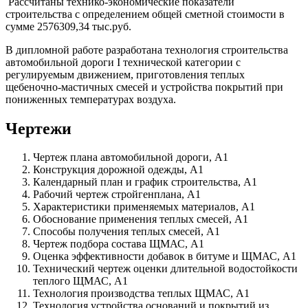
Рассчитаны технико-экономические показатели
строительства с определением общей сметной стоимости в
сумме 2576309,34 тыс.руб.
В дипломной работе разработана технология строительства
автомобильной дороги I технической категории с
регулируемым движением, приготовления теплых
щебеночно-мастичных смесей и устройства покрытий при
пониженных температурах воздуха.
Чертежи
Чертеж плана автомобильной дороги, А1
Конструкция дорожной одежды, А1
Календарный план и график строительства, А1
Рабочий чертеж стройгенплана, А1
Характеристики применяемых материалов, А1
Обоснование применения теплых смесей, А1
Способы получения теплых смесей, А1
Чертеж подбора состава ЩМАС, А1
Оценка эффективности добавок в битуме и ЩМАС, А1
Технический чертеж оценки длительной водостойкости
теплого ЩМАС, А1
Технология производства теплых ЩМАС, А1
Технология устройства оснований и покрытий из