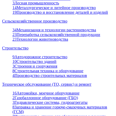
3
Лесная промышленность
14
Металлургическое и литейное производство
19
Производство и восстановление деталей и изделий
Сельскохозяйственное производство
34
Механизация и технологии растениеводства
23
Переработка сельскохозяйственной продукции
23
Технологии животноводства
Строительство
9
Автодорожное строительство
10
Строительство зданий
3
Строения и сооружения
8
Строительная техника и оборудование
4
Производство строительных материалов
Техническое обслуживание (ТО, сервис) и ремонт
16
Автомойки, моечное оборудование
2
Газобаллонное оборудование (ГБО)
3
Гидравлические системы, гидроагрегаты
8
Заправка и хранение горюче-смазочных материалов
(ГСМ)