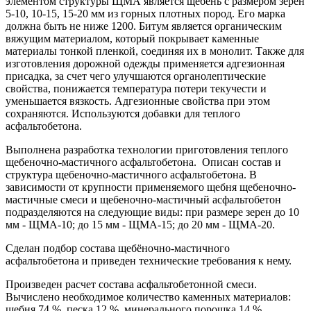
элементом структуры ЩМА является щебень с размером зерен
5-10, 10-15, 15-20 мм из горных плотных пород. Его марка
должна быть не ниже 1200. Битум является органическим
вяжущим материалом, который покрывает каменные
материалы тонкой пленкой, соединяя их в монолит. Также для
изготовления дорожной одежды применяется адгезионная
присадка, за счет чего улучшаются органолептические
свойства, понижается температура потери текучести и
уменьшается вязкость. Адгезионные свойства при этом
сохраняются. Используются добавки для теплого
асфальтобетона.
Выполнена разработка технологии приготовления теплого
щебеночно-мастичного асфальтобетона. Описан состав и
структура щебеночно-мастичного асфальтобетона. В
зависимости от крупности применяемого щебня щебеночно-
мастичные смеси и щебеночно-мастичный асфальтобетон
подразделяются на следующие виды: при размере зерен до 10
мм - ЩМА-10; до 15 мм - ЩМА-15; до 20 мм - ЩМА-20.
Сделан подбор состава щебёночно-мастичного
асфальтобетона и приведен технические требования к нему.
Произведен расчет состава асфальтобетонной смеси.
Вычислено необходимое количество каменных материалов:
щебня 74 %, песка 12 %, минерального порошка 14 %.