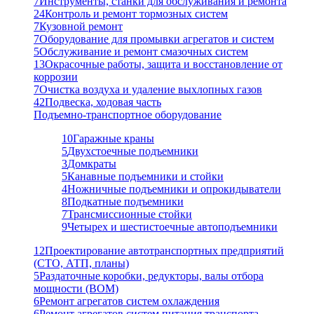
7
Инструменты, станки для обслуживания и ремонта
24
Контроль и ремонт тормозных систем
7
Кузовной ремонт
7
Оборудование для промывки агрегатов и систем
5
Обслуживание и ремонт смазочных систем
13
Окрасочные работы, защита и восстановление от
коррозии
7
Очистка воздуха и удаление выхлопных газов
42
Подвеска, ходовая часть
Подъемно-транспортное оборудование
10
Гаражные краны
5
Двухстоечные подъемники
3
Домкраты
5
Канавные подъемники и стойки
4
Ножничные подъемники и опрокидыватели
8
Подкатные подъемники
7
Трансмиссионные стойки
9
Четырех и шестистоечные автоподъемники
12
Проектирование автотранспортных предприятий
(СТО, АТП, планы)
5
Раздаточные коробки, редукторы, валы отбора
мощности (ВОМ)
6
Ремонт агрегатов систем охлаждения
6
Ремонт агрегатов систем питания транспорта