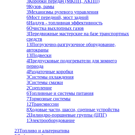
3
Коробки передач (МКПП, АКПП)
9
Кузов, рамы
3
Механизмы рулевого управления
6
Мост передний, мост задний
6
Наддув - топливная эффективность
6
Очистка выхлопных газов
3
Передвижные мастерские на базе транспортных
средств
13
Погрузочно-разгрузочное оборудование,
автокраны
13
Подвески
4
Предпусковые подогреватели для зимнего
периода
4
Раздаточные коробки
3
Системы охлаждения
3
Системы смазки
2
Сцепление
6
Топливные и системы питания
7
Тормозные системы
12
Трансмиссии
8
Ходовые части, шасси, сцепные устройства
2
Цилиндро-поршневые группы (ЦПГ)
1
Электрооборудование
23
Топливо и альтернатива