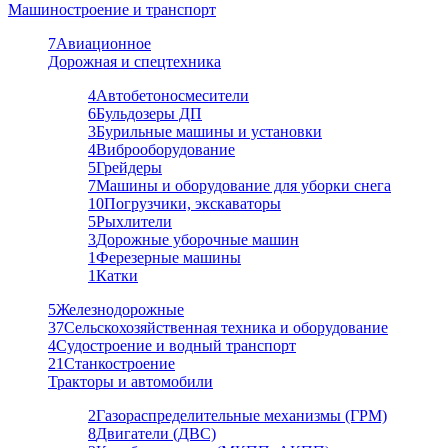
Машиностроение и транспорт
7
Авиационное
Дорожная и спецтехника
4
Автобетоносмесители
6
Бульдозеры ДП
3
Бурильные машины и установки
4
Виброоборудование
5
Грейдеры
7
Машины и оборудование для уборки снега
10
Погрузчики, экскаваторы
5
Рыхлители
3
Дорожные уборочные машин
1
Ферезерные машины
1
Катки
5
Железнодорожные
37
Сельскохозяйственная техника и оборудование
4
Судостроение и водный транспорт
21
Станкостроение
Тракторы и автомобили
2
Газораспределительные механизмы (ГРМ)
8
Двигатели (ДВС)