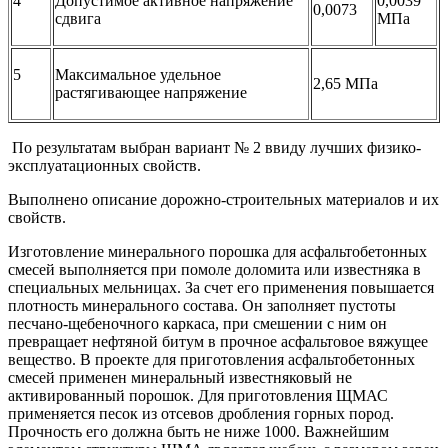
4
Допустимое активное напряжение
0,0039
0,0073
сдвига
МПа
5
Максимальное удельное
2,65 МПа
растягивающее напряжение
По результатам выбран вариант № 2 ввиду лучших физико-
эксплуатационных свойств.
Выполнено описание дорожно-строительных материалов и их
свойств.
Изготовление минерального порошка для асфальтобетонных
смесей выполняется при помоле доломита или известняка в
специальных мельницах. За счет его применения повышается
плотность минерального состава. Он заполняет пустоты
песчано-щебеночного каркаса, при смешении с ним он
превращает нефтяной битум в прочное асфальтовое вяжущее
вещество. В проекте для приготовления асфальтобетонных
смесей применен минеральный известняковый не
активированный порошок. Для приготовления ЩМАС
применяется песок из отсевов дробления горных пород.
Прочность его должна быть не ниже 1000. Важнейшим