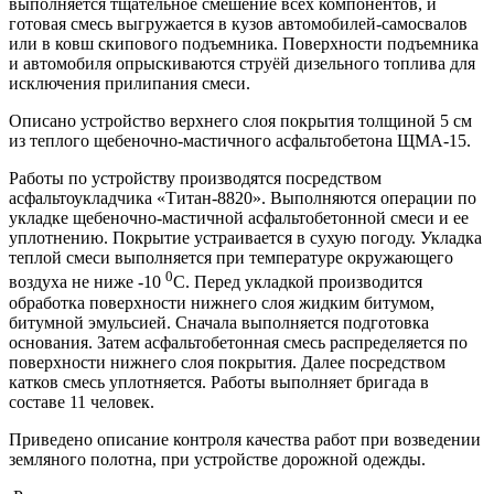
выполняется тщательное смешение всех компонентов, и
готовая смесь выгружается в кузов автомобилей-самосвалов
или в ковш скипового подъемника. Поверхности подъемника
и автомобиля опрыскиваются струёй дизельного топлива для
исключения прилипания смеси.
Описано устройство верхнего слоя покрытия толщиной 5 см
из теплого щебеночно-мастичного асфальтобетона ЩМА-15.
Работы по устройству производятся посредством
асфальтоукладчика «Титан-8820». Выполняются операции по
укладке щебеночно-мастичной асфальтобетонной смеси и ее
уплотнению. Покрытие устраивается в сухую погоду. Укладка
теплой смеси выполняется при температуре окружающего
0
воздуха не ниже -10
С. Перед укладкой производится
обработка поверхности нижнего слоя жидким битумом,
битумной эмульсией. Сначала выполняется подготовка
основания. Затем асфальтобетонная смесь распределяется по
поверхности нижнего слоя покрытия. Далее посредством
катков смесь уплотняется. Работы выполняет бригада в
составе 11 человек.
Приведено описание контроля качества работ при возведении
земляного полотна, при устройстве дорожной одежды.