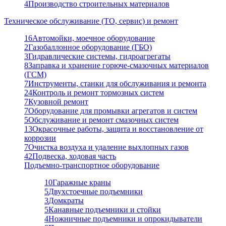
4
Производство строительных материалов
Техническое обслуживание (ТО, сервис) и ремонт
16
Автомойки, моечное оборудование
2
Газобаллонное оборудование (ГБО)
3
Гидравлические системы, гидроагрегаты
8
Заправка и хранение горюче-смазочных материалов
(ГСМ)
7
Инструменты, станки для обслуживания и ремонта
24
Контроль и ремонт тормозных систем
7
Кузовной ремонт
7
Оборудование для промывки агрегатов и систем
5
Обслуживание и ремонт смазочных систем
13
Окрасочные работы, защита и восстановление от
коррозии
7
Очистка воздуха и удаление выхлопных газов
42
Подвеска, ходовая часть
Подъемно-транспортное оборудование
10
Гаражные краны
5
Двухстоечные подъемники
3
Домкраты
5
Канавные подъемники и стойки
4
Ножничные подъемники и опрокидыватели