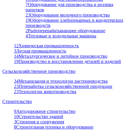
7
Оборудование для производства и розлива
напитков
23
Оборудование молочного производства
19
Оборудование хлебопекарных и кондитерских
производств
2
Рыбоперерабатывающее оборудование
4
Тепловые и холодильные машины
12
Химическая промышленность
3
Лесная промышленность
14
Металлургическое и литейное производство
19
Производство и восстановление деталей и изделий
Сельскохозяйственное производство
34
Механизация и технологии растениеводства
23
Переработка сельскохозяйственной продукции
23
Технологии животноводства
Строительство
9
Автодорожное строительство
10
Строительство зданий
3
Строения и сооружения
8
Строительная техника и оборудование