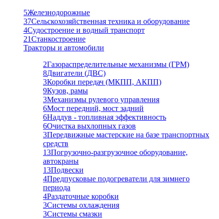
5
Железнодорожные
37
Сельскохозяйственная техника и оборудование
4
Судостроение и водный транспорт
21
Станкостроение
Тракторы и автомобили
2
Газораспределительные механизмы (ГРМ)
8
Двигатели (ДВС)
3
Коробки передач (МКПП, АКПП)
9
Кузов, рамы
3
Механизмы рулевого управления
6
Мост передний, мост задний
6
Наддув - топливная эффективность
6
Очистка выхлопных газов
3
Передвижные мастерские на базе транспортных
средств
13
Погрузочно-разгрузочное оборудование,
автокраны
13
Подвески
4
Предпусковые подогреватели для зимнего
периода
4
Раздаточные коробки
3
Системы охлаждения
3
Системы смазки