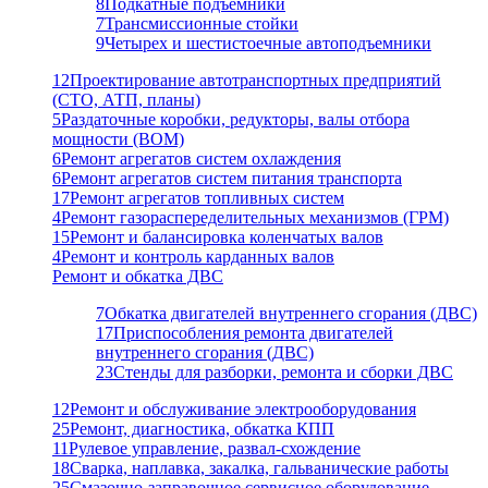
8
Подкатные подъемники
7
Трансмиссионные стойки
9
Четырех и шестистоечные автоподъемники
12
Проектирование автотранспортных предприятий
(СТО, АТП, планы)
5
Раздаточные коробки, редукторы, валы отбора
мощности (ВОМ)
6
Ремонт агрегатов систем охлаждения
6
Ремонт агрегатов систем питания транспорта
17
Ремонт агрегатов топливных систем
4
Ремонт газораспеределительных механизмов (ГРМ)
15
Ремонт и балансировка коленчатых валов
4
Ремонт и контроль карданных валов
Ремонт и обкатка ДВС
7
Обкатка двигателей внутреннего сгорания (ДВС)
17
Приспособления ремонта двигателей
внутреннего сгорания (ДВС)
23
Стенды для разборки, ремонта и сборки ДВС
12
Ремонт и обслуживание электрооборудования
25
Ремонт, диагностика, обкатка КПП
11
Рулевое управление, развал-схождение
18
Сварка, наплавка, закалка, гальванические работы
25
Смазочно-заправочное сервисное оборудование