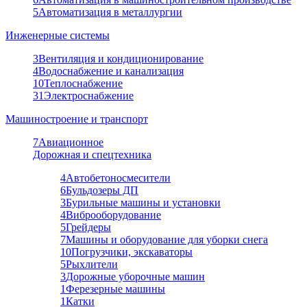
5
Автоматизация в металлургии
Инженерные системы
3
Вентиляция и кондиционирование
4
Водоснабжение и канализация
10
Теплоснабжение
31
Электроснабжение
Машиностроение и транспорт
7
Авиационное
Дорожная и спецтехника
4
Автобетоносмесители
6
Бульдозеры ДП
3
Бурильные машины и установки
4
Виброоборудование
5
Грейдеры
7
Машины и оборудование для уборки снега
10
Погрузчики, экскаваторы
5
Рыхлители
3
Дорожные уборочные машин
1
Ферезерные машины
1
Катки