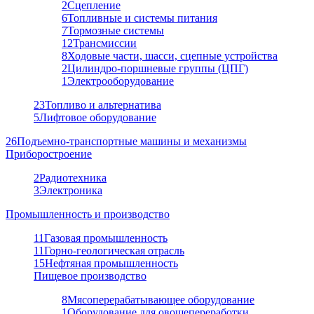
2
Сцепление
6
Топливные и системы питания
7
Тормозные системы
12
Трансмиссии
8
Ходовые части, шасси, сцепные устройства
2
Цилиндро-поршневые группы (ЦПГ)
1
Электрооборудование
23
Топливо и альтернатива
5
Лифтовое оборудование
26
Подъемно-транспортные машины и механизмы
Приборостроение
2
Радиотехника
3
Электроника
Промышленность и производство
11
Газовая промышленность
11
Горно-геологическая отрасль
15
Нефтяная промышленность
Пищевое производство
8
Мясоперерабатывающее оборудование
1
Оборудование для овощепереработки