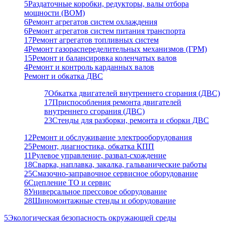
5
Раздаточные коробки, редукторы, валы отбора
мощности (ВОМ)
6
Ремонт агрегатов систем охлаждения
6
Ремонт агрегатов систем питания транспорта
17
Ремонт агрегатов топливных систем
4
Ремонт газораспеределительных механизмов (ГРМ)
15
Ремонт и балансировка коленчатых валов
4
Ремонт и контроль карданных валов
Ремонт и обкатка ДВС
7
Обкатка двигателей внутреннего сгорания (ДВС)
17
Приспособления ремонта двигателей
внутреннего сгорания (ДВС)
23
Стенды для разборки, ремонта и сборки ДВС
12
Ремонт и обслуживание электрооборудования
25
Ремонт, диагностика, обкатка КПП
11
Рулевое управление, развал-схождение
18
Сварка, наплавка, закалка, гальванические работы
25
Смазочно-заправочное сервисное оборудование
6
Сцепление ТО и сервис
8
Универсальное прессовое оборудование
28
Шиномонтажные стенды и оборудование
5
Экологическая безопасность окружающей среды