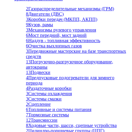
2
Газораспределительные механизмы (ГРМ)
8
Двигатели (ДВС)
3
Коробки передач (МКПП, АКПП)
9
Кузов, рамы
3
Механизмы рулевого управления
6
Мост передний, мост задний
6
Наддув - топливная эффективность
6
Очистка выхлопных газов
3
Передвижные мастерские на базе транспортных
средств
13
Погрузочно-разгрузочное оборудование,
автокраны
13
Подвески
4
Предпусковые подогреватели для зимнего
периода
4
Раздаточные коробки
3
Системы охлаждения
3
Системы смазки
2
Сцепление
6
Топливные и системы питания
7
Тормозные системы
12
Трансмиссии
8
Ходовые части, шасси, сцепные устройства
2
Цилиндро-поршневые группы (ЦПГ)