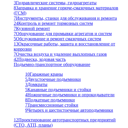
3
Гидравлические системы, гидроагрегаты
8
Заправка и хранение горюче-смазочных материалов
(ГСМ)
7
Инструменты, станки для обслуживания и ремонта
24
Контроль и ремонт тормозных систем
7
Кузовной ремонт
7
Оборудование для промывки агрегатов и систем
5
Обслуживание и ремонт смазочных систем
13
Окрасочные работы, защита и восстановление от
коррозии
7
Очистка воздуха и удаление выхлопных газов
42
Подвеска, ходовая часть
Подъемно-транспортное оборудование
10
Гаражные краны
5
Двухстоечные подъемники
3
Домкраты
5
Канавные подъемники и стойки
4
Ножничные подъемники и опрокидыватели
8
Подкатные подъемники
7
Трансмиссионные стойки
9
Четырех и шестистоечные автоподъемники
12
Проектирование автотранспортных предприятий
(СТО, АТП, планы)