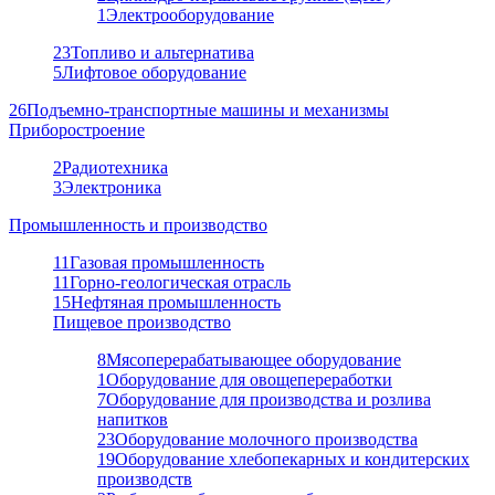
1
Электрооборудование
23
Топливо и альтернатива
5
Лифтовое оборудование
26
Подъемно-транспортные машины и механизмы
Приборостроение
2
Радиотехника
3
Электроника
Промышленность и производство
11
Газовая промышленность
11
Горно-геологическая отрасль
15
Нефтяная промышленность
Пищевое производство
8
Мясоперерабатывающее оборудование
1
Оборудование для овощепереработки
7
Оборудование для производства и розлива
напитков
23
Оборудование молочного производства
19
Оборудование хлебопекарных и кондитерских
производств