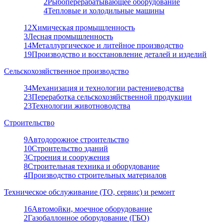
2
Рыбоперерабатывающее оборудование
4
Тепловые и холодильные машины
12
Химическая промышленность
3
Лесная промышленность
14
Металлургическое и литейное производство
19
Производство и восстановление деталей и изделий
Сельскохозяйственное производство
34
Механизация и технологии растениеводства
23
Переработка сельскохозяйственной продукции
23
Технологии животноводства
Строительство
9
Автодорожное строительство
10
Строительство зданий
3
Строения и сооружения
8
Строительная техника и оборудование
4
Производство строительных материалов
Техническое обслуживание (ТО, сервис) и ремонт
16
Автомойки, моечное оборудование
2
Газобаллонное оборудование (ГБО)