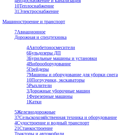
4
Водоснабжение и канализация
10
Теплоснабжение
31
Электроснабжение
Машиностроение и транспорт
7
Авиационное
Дорожная и спецтехника
4
Автобетоносмесители
6
Бульдозеры ДП
3
Бурильные машины и установки
4
Виброоборудование
5
Грейдеры
7
Машины и оборудование для уборки снега
10
Погрузчики, экскаваторы
5
Рыхлители
3
Дорожные уборочные машин
1
Ферезерные машины
1
Катки
5
Железнодорожные
37
Сельскохозяйственная техника и оборудование
4
Судостроение и водный транспорт
21
Станкостроение
Тракторы и автомобили