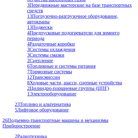
3
Передвижные мастерские на базе транспортных
средств
13
Погрузочно-разгрузочное оборудование,
автокраны
13
Подвески
4
Предпусковые подогреватели для зимнего
периода
4
Раздаточные коробки
3
Системы охлаждения
3
Системы смазки
2
Сцепление
6
Топливные и системы питания
7
Тормозные системы
12
Трансмиссии
8
Ходовые части, шасси, сцепные устройства
2
Цилиндро-поршневые группы (ЦПГ)
1
Электрооборудование
23
Топливо и альтернатива
5
Лифтовое оборудование
26
Подъемно-транспортные машины и механизмы
Приборостроение
2
Радиотехника