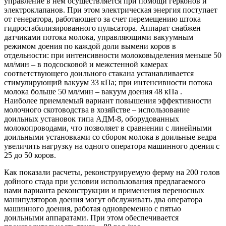
управление в нем осуществляется при помощи герконов и
электроклапанов. При этом электрическая энергия поступает
от генератора, работающего за счет перемещению штока
гидростабилизированного пульсатора. Аппарат снабжен
датчиками потока молока, управляющими вакуумным
режимом доения по каждой доли вымени коров в
отдельности: при интенсивности молоковыделения меньше 50
мл/мин – в подсосковой и межстенной камерах
соответствующего доильного стакана устанавливается
стимулирующий вакуум 33 кПа; при интенсивности потока
молока больше 50 мл/мин – вакуум доения 48 кПа .
Наиболее приемлемый вариант повышения эффективности
молочного скотоводства в хозяйстве – использование
доильных установок типа АДМ-8, оборудованных
молокопроводами, что позволяет в сравнении с линейными
доильными установками со сбором молока в доильные ведра
увеличить нагрузку на одного оператора машинного доения с
25 до 50 коров.
Как показали расчеты, реконструируемую ферму на 200 голов
дойного стада при условии использования предлагаемого
нами варианта реконструкции и применения переносных
манипуляторов доения могут обслуживать два оператора
машинного доения, работая одновременно с пятью
доильными аппаратами. При этом обеспечивается