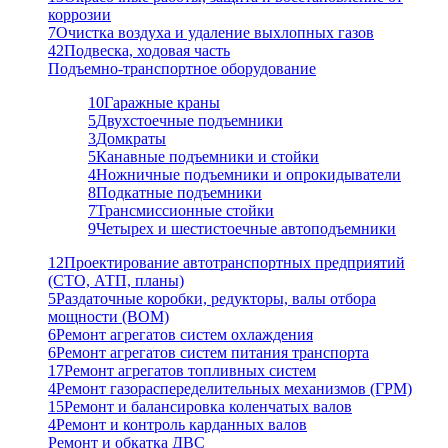
коррозии
7
Очистка воздуха и удаление выхлопных газов
42
Подвеска, ходовая часть
Подъемно-транспортное оборудование
10
Гаражные краны
5
Двухстоечные подъемники
3
Домкраты
5
Канавные подъемники и стойки
4
Ножничные подъемники и опрокидыватели
8
Подкатные подъемники
7
Трансмиссионные стойки
9
Четырех и шестистоечные автоподъемники
12
Проектирование автотранспортных предприятий
(СТО, АТП, планы)
5
Раздаточные коробки, редукторы, валы отбора
мощности (ВОМ)
6
Ремонт агрегатов систем охлаждения
6
Ремонт агрегатов систем питания транспорта
17
Ремонт агрегатов топливных систем
4
Ремонт газораспеределительных механизмов (ГРМ)
15
Ремонт и балансировка коленчатых валов
4
Ремонт и контроль карданных валов
Ремонт и обкатка ДВС