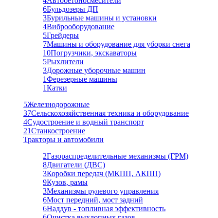
4
Автобетоносмесители
6
Бульдозеры ДП
3
Бурильные машины и установки
4
Виброоборудование
5
Грейдеры
7
Машины и оборудование для уборки снега
10
Погрузчики, экскаваторы
5
Рыхлители
3
Дорожные уборочные машин
1
Ферезерные машины
1
Катки
5
Железнодорожные
37
Сельскохозяйственная техника и оборудование
4
Судостроение и водный транспорт
21
Станкостроение
Тракторы и автомобили
2
Газораспределительные механизмы (ГРМ)
8
Двигатели (ДВС)
3
Коробки передач (МКПП, АКПП)
9
Кузов, рамы
3
Механизмы рулевого управления
6
Мост передний, мост задний
6
Наддув - топливная эффективность
6
Очистка выхлопных газов