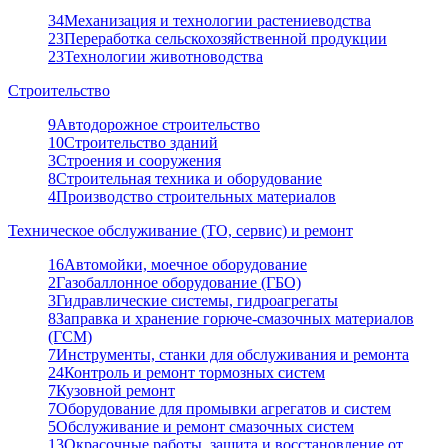
34
Механизация и технологии растениеводства
23
Переработка сельскохозяйственной продукции
23
Технологии животноводства
Строительство
9
Автодорожное строительство
10
Строительство зданий
3
Строения и сооружения
8
Строительная техника и оборудование
4
Производство строительных материалов
Техническое обслуживание (ТО, сервис) и ремонт
16
Автомойки, моечное оборудование
2
Газобаллонное оборудование (ГБО)
3
Гидравлические системы, гидроагрегаты
8
Заправка и хранение горюче-смазочных материалов
(ГСМ)
7
Инструменты, станки для обслуживания и ремонта
24
Контроль и ремонт тормозных систем
7
Кузовной ремонт
7
Оборудование для промывки агрегатов и систем
5
Обслуживание и ремонт смазочных систем
13
Окрасочные работы, защита и восстановление от