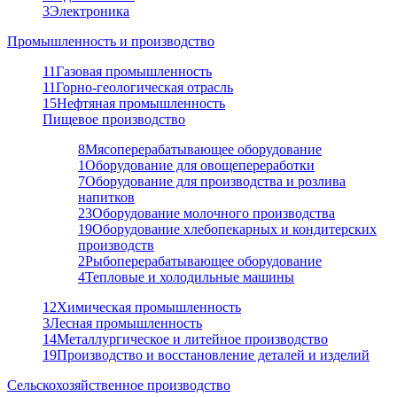
3
Электроника
Промышленность и производство
11
Газовая промышленность
11
Горно-геологическая отрасль
15
Нефтяная промышленность
Пищевое производство
8
Мясоперерабатывающее оборудование
1
Оборудование для овощепереработки
7
Оборудование для производства и розлива
напитков
23
Оборудование молочного производства
19
Оборудование хлебопекарных и кондитерских
производств
2
Рыбоперерабатывающее оборудование
4
Тепловые и холодильные машины
12
Химическая промышленность
3
Лесная промышленность
14
Металлургическое и литейное производство
19
Производство и восстановление деталей и изделий
Сельскохозяйственное производство