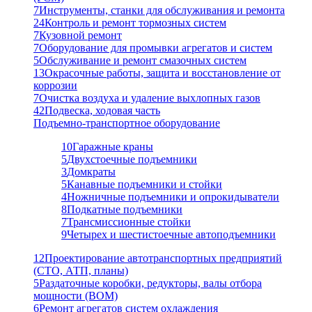
7
Инструменты, станки для обслуживания и ремонта
24
Контроль и ремонт тормозных систем
7
Кузовной ремонт
7
Оборудование для промывки агрегатов и систем
5
Обслуживание и ремонт смазочных систем
13
Окрасочные работы, защита и восстановление от
коррозии
7
Очистка воздуха и удаление выхлопных газов
42
Подвеска, ходовая часть
Подъемно-транспортное оборудование
10
Гаражные краны
5
Двухстоечные подъемники
3
Домкраты
5
Канавные подъемники и стойки
4
Ножничные подъемники и опрокидыватели
8
Подкатные подъемники
7
Трансмиссионные стойки
9
Четырех и шестистоечные автоподъемники
12
Проектирование автотранспортных предприятий
(СТО, АТП, планы)
5
Раздаточные коробки, редукторы, валы отбора
мощности (ВОМ)
6
Ремонт агрегатов систем охлаждения