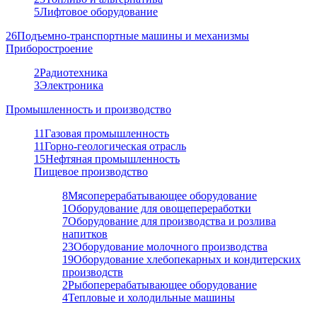
5
Лифтовое оборудование
26
Подъемно-транспортные машины и механизмы
Приборостроение
2
Радиотехника
3
Электроника
Промышленность и производство
11
Газовая промышленность
11
Горно-геологическая отрасль
15
Нефтяная промышленность
Пищевое производство
8
Мясоперерабатывающее оборудование
1
Оборудование для овощепереработки
7
Оборудование для производства и розлива
напитков
23
Оборудование молочного производства
19
Оборудование хлебопекарных и кондитерских
производств
2
Рыбоперерабатывающее оборудование
4
Тепловые и холодильные машины