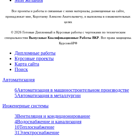
Мои желания
Все проекты и работы и связанные с ними материалы, размещенные на сайте,
принадлежат мне, Коротаеву Алексею Анатольевичу, и выложены в ознакомительных
целях
© 2026 Готовые Дипломный и Курсовые работы с чертежами по техническим
специальностям
Выпускные Квалификационные Работы ВКР
. Все права защищены.
КурсовойРФ
Дипломные работы
Курсовые проекты
Карта сайта
Поиск
Автоматизация
6
Автоматизация в машиностроительном производстве
5
Автоматизация в металлургии
Инженерные системы
3
Вентиляция и кондиционирование
4
Водоснабжение и канализация
10
Теплоснабжение
31
Электроснабжение