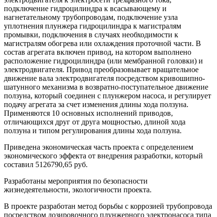
подключение гидроцилиндра к всасывающему и
нагнетательному трубопроводам, подключение узла
уплотнения плунжера гидроцилиндра к магистралям
промывки, подключения в случаях необходимости к
магистралям обогрева или охлаждения проточной части. В
состав агрегата включен привод, на котором выполнено
расположение гидроцилиндра (или мембранной головки) и
электродвигателя. Привод преобразовывает вращательное
движение вала электродвигателя посредством кривошипно-
шатунного механизма в возвратно-поступательное движение
ползуна, который соединен с плунжером насоса, и регулирует
подачу агрегата за счет изменения длины хода ползуна.
Применяются 10 основных исполнений приводов,
отличающихся друг от друга мощностью, длиной хода
ползуна и типом регулирования длины хода ползуна.
Приведена экономическая часть проекта с определением
экономического эффекта от внедрения разработки, который
составил 5126790,65 руб.
Разработаны мероприятия по безопасности
жизнедеятельности, экологичности проекта.
В проекте разработан метод борьбы с коррозией трубопровода
посредством дозировочного плунжерного электронасоса типа