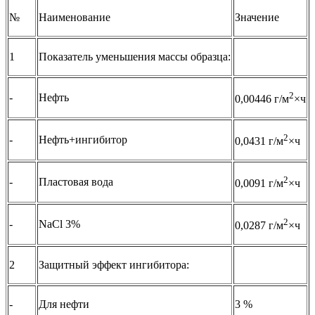
№
Наименование
Значение
1
Показатель уменьшения массы образца:
2
-
Нефть
0,00446 г/м
×ч
2
-
Нефть+ингибитор
0,0431 г/м
×ч
2
-
Пластовая вода
0,0091 г/м
×ч
2
-
NaCl 3%
0,0287 г/м
×ч
2
Защитный эффект ингибитора:
-
Для нефти
3 %