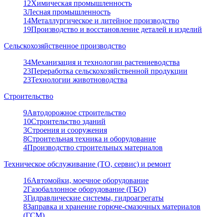
12
Химическая промышленность
3
Лесная промышленность
14
Металлургическое и литейное производство
19
Производство и восстановление деталей и изделий
Сельскохозяйственное производство
34
Механизация и технологии растениеводства
23
Переработка сельскохозяйственной продукции
23
Технологии животноводства
Строительство
9
Автодорожное строительство
10
Строительство зданий
3
Строения и сооружения
8
Строительная техника и оборудование
4
Производство строительных материалов
Техническое обслуживание (ТО, сервис) и ремонт
16
Автомойки, моечное оборудование
2
Газобаллонное оборудование (ГБО)
3
Гидравлические системы, гидроагрегаты
8
Заправка и хранение горюче-смазочных материалов
(ГСМ)