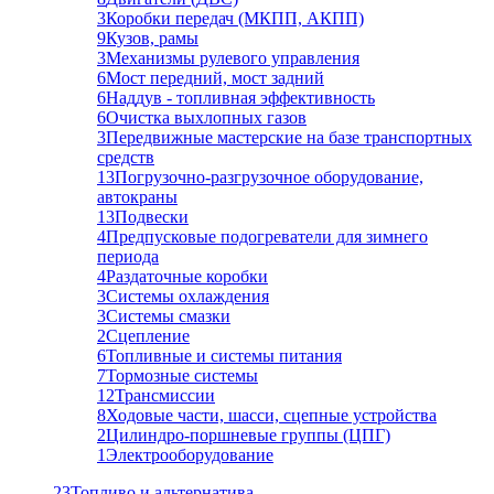
3
Коробки передач (МКПП, АКПП)
9
Кузов, рамы
3
Механизмы рулевого управления
6
Мост передний, мост задний
6
Наддув - топливная эффективность
6
Очистка выхлопных газов
3
Передвижные мастерские на базе транспортных
средств
13
Погрузочно-разгрузочное оборудование,
автокраны
13
Подвески
4
Предпусковые подогреватели для зимнего
периода
4
Раздаточные коробки
3
Системы охлаждения
3
Системы смазки
2
Сцепление
6
Топливные и системы питания
7
Тормозные системы
12
Трансмиссии
8
Ходовые части, шасси, сцепные устройства
2
Цилиндро-поршневые группы (ЦПГ)
1
Электрооборудование
23
Топливо и альтернатива