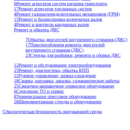
6
Ремонт агрегатов систем питания транспорта
17
Ремонт агрегатов топливных систем
4
Ремонт газораспеределительных механизмов (ГРМ)
15
Ремонт и балансировка коленчатых валов
4
Ремонт и контроль карданных валов
Ремонт и обкатка ДВС
7
Обкатка двигателей внутреннего сгорания (ДВС)
17
Приспособления ремонта двигателей
внутреннего сгорания (ДВС)
23
Стенды для разборки, ремонта и сборки ДВС
12
Ремонт и обслуживание электрооборудования
25
Ремонт, диагностика, обкатка КПП
11
Рулевое управление, развал-схождение
18
Сварка, наплавка, закалка, гальванические работы
25
Смазочно-заправочное сервисное оборудование
6
Сцепление ТО и сервис
8
Универсальное прессовое оборудование
28
Шиномонтажные стенды и оборудование
5
Экологическая безопасность окружающей среды