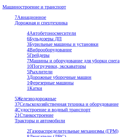
Машиностроение и транспорт
7
Авиационное
Дорожная и спецтехника
4
Автобетоносмесители
6
Бульдозеры ДП
3
Бурильные машины и установки
4
Виброоборудование
5
Грейдеры
7
Машины и оборудование для уборки снега
10
Погрузчики, экскаваторы
5
Рыхлители
3
Дорожные уборочные машин
1
Ферезерные машины
1
Катки
5
Железнодорожные
37
Сельскохозяйственная техника и оборудование
4
Судостроение и водный транспорт
21
Станкостроение
Тракторы и автомобили
2
Газораспределительные механизмы (ГРМ)
8
Двигатели (ДВС)