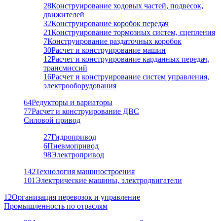
28
Конструирование ходовых частей, подвесок,
движителей
32
Конструирование коробок передач
21
Конструирование тормозных систем, сцепления
7
Конструирование раздаточных коробок
30
Расчет и конструирование машин
12
Расчет и конструирование карданных передач,
трансмиссий
16
Расчет и конструирование систем управления,
электрооборудования
64
Редукторы и вариаторы
77
Расчет и конструирование ДВС
Силовой привод
27
Гидропривод
6
Пневмопривод
98
Электропривод
142
Технология машиностроения
101
Электрические машины, электродвигатели
12
Организация перевозок и управление
Промышленность по отраслям