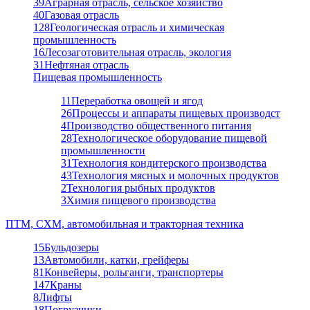
39
Аграрная отрасль, сельское хозяйство
40
Газовая отрасль
128
Геологическая отрасль и химическая
промышленность
16
Лесозаготовительная отрасль, экология
31
Нефтяная отрасль
Пищевая промышленность
11
Переработка овощей и ягод
26
Процессы и аппараты пищевых производст
4
Производство общественного питания
28
Технологическое оборудование пищевой
промышленности
31
Технология кондитерского производства
43
Технология мясных и молочных продуктов
2
Технология рыбных продуктов
3
Химия пищевого производства
ПТМ, СХМ, автомобильная и тракторная техника
15
Бульдозеры
13
Автомобили, катки, грейферы
81
Конвейеры, рольганги, транспортеры
147
Краны
8
Лифты
18
Погрузчики