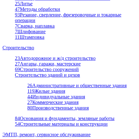
25
Литье
47
Методы обработки
93
Резание, сверление, фрезеровочные и токарные
операции
7
Сварка, наплавка
7
Шлифование
11
Штамповка
Строительство
23
Автодорожное и ж/д строительство
27
Ангары, гаражи, мастерские
69
Строительство сооружений
Строительство зданий и цехов
26
Административные и общественные здания
119
Жилые здания
44
Индивидуальные здания
27
Коммерческие здания
80
Производственные здания
84
Основания и фундаменты, земляные работы
54
Строительные материалы и конструкции
ЭМТП, ремонт, сервисное обслуживание