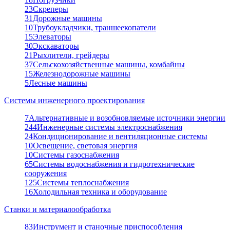
23
Скреперы
31
Дорожные машины
10
Трубоукладчики, траншеекопатели
15
Элеваторы
30
Экскаваторы
21
Рыхлители, грейдеры
37
Сельскохозяйственные машины, комбайны
15
Железнодорожные машины
5
Лесные машины
Системы инженерного проектирования
7
Альтернативные и возобновляемые источники энергии
244
Инженерные системы электроснабжения
24
Кондиционирование и вентиляционные системы
10
Освещение, световая энергия
10
Системы газоснабжения
65
Системы водоснабжения и гидротехнические
сооружения
125
Системы теплоснабжения
16
Холодильная техника и оборудование
Станки и материалообработка
83
Инструмент и станочные приспособления