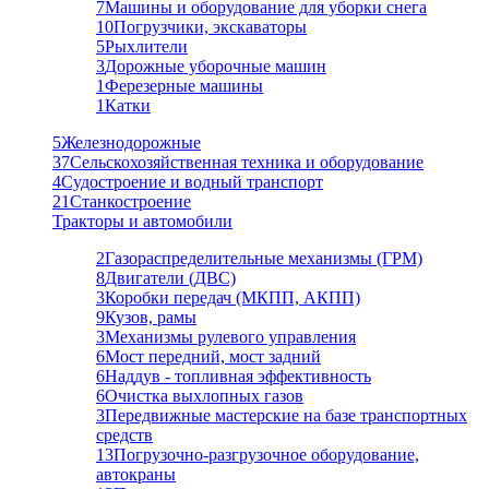
7
Машины и оборудование для уборки снега
10
Погрузчики, экскаваторы
5
Рыхлители
3
Дорожные уборочные машин
1
Ферезерные машины
1
Катки
5
Железнодорожные
37
Сельскохозяйственная техника и оборудование
4
Судостроение и водный транспорт
21
Станкостроение
Тракторы и автомобили
2
Газораспределительные механизмы (ГРМ)
8
Двигатели (ДВС)
3
Коробки передач (МКПП, АКПП)
9
Кузов, рамы
3
Механизмы рулевого управления
6
Мост передний, мост задний
6
Наддув - топливная эффективность
6
Очистка выхлопных газов
3
Передвижные мастерские на базе транспортных
средств
13
Погрузочно-разгрузочное оборудование,
автокраны