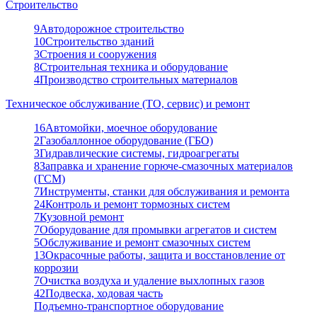
Строительство
9
Автодорожное строительство
10
Строительство зданий
3
Строения и сооружения
8
Строительная техника и оборудование
4
Производство строительных материалов
Техническое обслуживание (ТО, сервис) и ремонт
16
Автомойки, моечное оборудование
2
Газобаллонное оборудование (ГБО)
3
Гидравлические системы, гидроагрегаты
8
Заправка и хранение горюче-смазочных материалов
(ГСМ)
7
Инструменты, станки для обслуживания и ремонта
24
Контроль и ремонт тормозных систем
7
Кузовной ремонт
7
Оборудование для промывки агрегатов и систем
5
Обслуживание и ремонт смазочных систем
13
Окрасочные работы, защита и восстановление от
коррозии
7
Очистка воздуха и удаление выхлопных газов
42
Подвеска, ходовая часть
Подъемно-транспортное оборудование