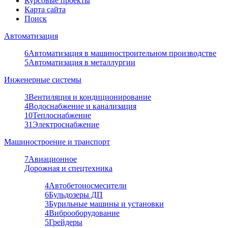
Курсовые проекты
Карта сайта
Поиск
Автоматизация
6
Автоматизация в машиностроительном производстве
5
Автоматизация в металлургии
Инженерные системы
3
Вентиляция и кондиционирование
4
Водоснабжение и канализация
10
Теплоснабжение
31
Электроснабжение
Машиностроение и транспорт
7
Авиационное
Дорожная и спецтехника
4
Автобетоносмесители
6
Бульдозеры ДП
3
Бурильные машины и установки
4
Виброоборудование
5
Грейдеры