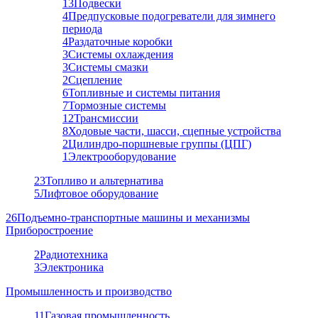
13
Подвески
4
Предпусковые подогреватели для зимнего
периода
4
Раздаточные коробки
3
Системы охлаждения
3
Системы смазки
2
Сцепление
6
Топливные и системы питания
7
Тормозные системы
12
Трансмиссии
8
Ходовые части, шасси, сцепные устройства
2
Цилиндро-поршневые группы (ЦПГ)
1
Электрооборудование
23
Топливо и альтернатива
5
Лифтовое оборудование
26
Подъемно-транспортные машины и механизмы
Приборостроение
2
Радиотехника
3
Электроника
Промышленность и производство
11
Газовая промышленность