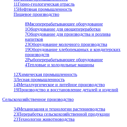
11
Горно-геологическая отрасль
15
Нефтяная промышленность
Пищевое производство
8
Мясоперерабатывающее оборудование
1
Оборудование для овощепереработки
7
Оборудование для производства и розлива
напитков
23
Оборудование молочного производства
19
Оборудование хлебопекарных и кондитерских
производств
2
Рыбоперерабатывающее оборудование
4
Тепловые и холодильные машины
12
Химическая промышленность
3
Лесная промышленность
14
Металлургическое и литейное производство
19
Производство и восстановление деталей и изделий
Сельскохозяйственное производство
34
Механизация и технологии растениеводства
23
Переработка сельскохозяйственной продукции
23
Технологии животноводства