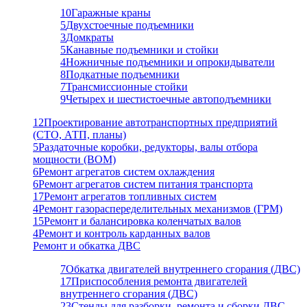
10
Гаражные краны
5
Двухстоечные подъемники
3
Домкраты
5
Канавные подъемники и стойки
4
Ножничные подъемники и опрокидыватели
8
Подкатные подъемники
7
Трансмиссионные стойки
9
Четырех и шестистоечные автоподъемники
12
Проектирование автотранспортных предприятий
(СТО, АТП, планы)
5
Раздаточные коробки, редукторы, валы отбора
мощности (ВОМ)
6
Ремонт агрегатов систем охлаждения
6
Ремонт агрегатов систем питания транспорта
17
Ремонт агрегатов топливных систем
4
Ремонт газораспеределительных механизмов (ГРМ)
15
Ремонт и балансировка коленчатых валов
4
Ремонт и контроль карданных валов
Ремонт и обкатка ДВС
7
Обкатка двигателей внутреннего сгорания (ДВС)
17
Приспособления ремонта двигателей
внутреннего сгорания (ДВС)
23
Стенды для разборки, ремонта и сборки ДВС