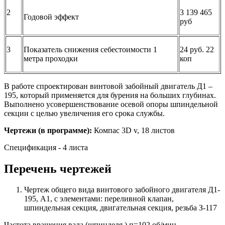
2
3 139 465
Годовой эффект
руб
3
Показатель снижения себестоимости 1
24 руб. 22
метра проходки
коп
В работе спроектирован винтовой забойный двигатель Д1 –
195, который применяется для бурения на больших глубинах.
Выполнено усовершенствование осевой опоры шпиндельной
секции с целью увеличения его срока службы.
Чертежи (в программе):
Компас 3D v, 18 листов
Спецификация - 4 листа
Перечень чертежей
Чертеж общего вида винтового забойного двигателя Д1-
195, А1, с элементами: переливной клапан,
шпиндельная секция, двигательная секция, резьба З-117
Частота вращения вала (шпинделя ) п=102 об/мин.