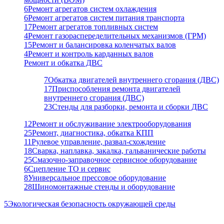
6
Ремонт агрегатов систем охлаждения
6
Ремонт агрегатов систем питания транспорта
17
Ремонт агрегатов топливных систем
4
Ремонт газораспеределительных механизмов (ГРМ)
15
Ремонт и балансировка коленчатых валов
4
Ремонт и контроль карданных валов
Ремонт и обкатка ДВС
7
Обкатка двигателей внутреннего сгорания (ДВС)
17
Приспособления ремонта двигателей
внутреннего сгорания (ДВС)
23
Стенды для разборки, ремонта и сборки ДВС
12
Ремонт и обслуживание электрооборудования
25
Ремонт, диагностика, обкатка КПП
11
Рулевое управление, развал-схождение
18
Сварка, наплавка, закалка, гальванические работы
25
Смазочно-заправочное сервисное оборудование
6
Сцепление ТО и сервис
8
Универсальное прессовое оборудование
28
Шиномонтажные стенды и оборудование
5
Экологическая безопасность окружающей среды