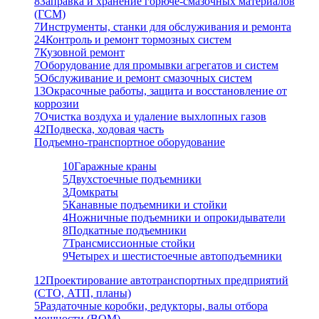
8
Заправка и хранение горюче-смазочных материалов
(ГСМ)
7
Инструменты, станки для обслуживания и ремонта
24
Контроль и ремонт тормозных систем
7
Кузовной ремонт
7
Оборудование для промывки агрегатов и систем
5
Обслуживание и ремонт смазочных систем
13
Окрасочные работы, защита и восстановление от
коррозии
7
Очистка воздуха и удаление выхлопных газов
42
Подвеска, ходовая часть
Подъемно-транспортное оборудование
10
Гаражные краны
5
Двухстоечные подъемники
3
Домкраты
5
Канавные подъемники и стойки
4
Ножничные подъемники и опрокидыватели
8
Подкатные подъемники
7
Трансмиссионные стойки
9
Четырех и шестистоечные автоподъемники
12
Проектирование автотранспортных предприятий
(СТО, АТП, планы)
5
Раздаточные коробки, редукторы, валы отбора
мощности (ВОМ)