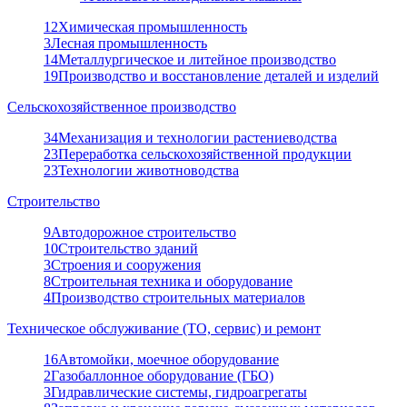
12
Химическая промышленность
3
Лесная промышленность
14
Металлургическое и литейное производство
19
Производство и восстановление деталей и изделий
Сельскохозяйственное производство
34
Механизация и технологии растениеводства
23
Переработка сельскохозяйственной продукции
23
Технологии животноводства
Строительство
9
Автодорожное строительство
10
Строительство зданий
3
Строения и сооружения
8
Строительная техника и оборудование
4
Производство строительных материалов
Техническое обслуживание (ТО, сервис) и ремонт
16
Автомойки, моечное оборудование
2
Газобаллонное оборудование (ГБО)
3
Гидравлические системы, гидроагрегаты