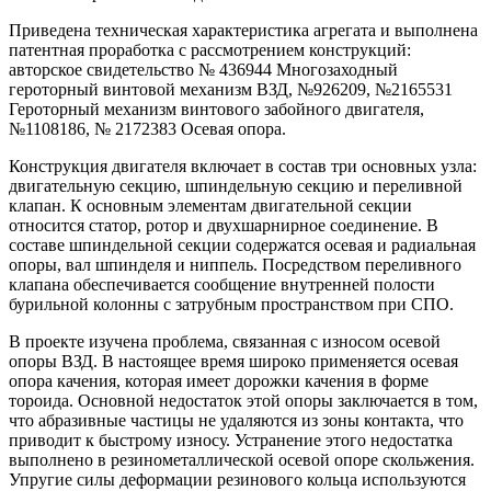
Приведена техническая характеристика агрегата и выполнена
патентная проработка с рассмотрением конструкций:
авторское свидетельство № 436944 Многозаходный
героторный винтовой механизм ВЗД, №926209, №2165531
Героторный механизм винтового забойного двигателя,
№1108186, № 2172383 Осевая опора.
Конструкция двигателя включает в состав три основных узла:
двигательную секцию, шпиндельную секцию и переливной
клапан. К основным элементам двигательной секции
относится статор, ротор и двухшарнирное соединение. В
составе шпиндельной секции содержатся осевая и радиальная
опоры, вал шпинделя и ниппель. Посредством переливного
клапана обеспечивается сообщение внутренней полости
бурильной колонны с затрубным пространством при СПО.
В проекте изучена проблема, связанная с износом осевой
опоры ВЗД. В настоящее время широко применяется осевая
опора качения, которая имеет дорожки качения в форме
тороида. Основной недостаток этой опоры заключается в том,
что абразивные частицы не удаляются из зоны контакта, что
приводит к быстрому износу. Устранение этого недостатка
выполнено в резинометаллической осевой опоре скольжения.
Упругие силы деформации резинового кольца используются