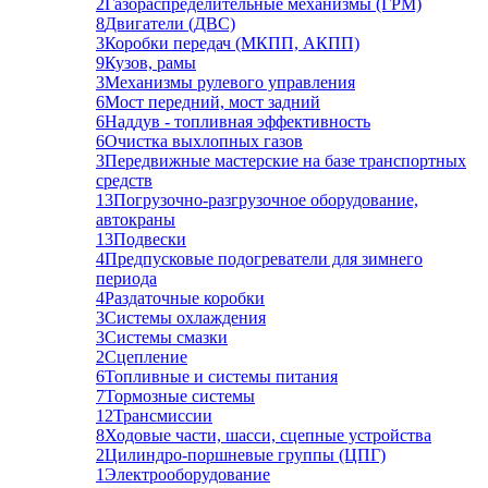
2
Газораспределительные механизмы (ГРМ)
8
Двигатели (ДВС)
3
Коробки передач (МКПП, АКПП)
9
Кузов, рамы
3
Механизмы рулевого управления
6
Мост передний, мост задний
6
Наддув - топливная эффективность
6
Очистка выхлопных газов
3
Передвижные мастерские на базе транспортных
средств
13
Погрузочно-разгрузочное оборудование,
автокраны
13
Подвески
4
Предпусковые подогреватели для зимнего
периода
4
Раздаточные коробки
3
Системы охлаждения
3
Системы смазки
2
Сцепление
6
Топливные и системы питания
7
Тормозные системы
12
Трансмиссии
8
Ходовые части, шасси, сцепные устройства
2
Цилиндро-поршневые группы (ЦПГ)
1
Электрооборудование