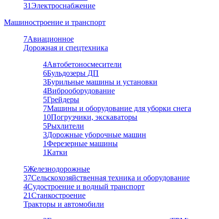
31
Электроснабжение
Машиностроение и транспорт
7
Авиационное
Дорожная и спецтехника
4
Автобетоносмесители
6
Бульдозеры ДП
3
Бурильные машины и установки
4
Виброоборудование
5
Грейдеры
7
Машины и оборудование для уборки снега
10
Погрузчики, экскаваторы
5
Рыхлители
3
Дорожные уборочные машин
1
Ферезерные машины
1
Катки
5
Железнодорожные
37
Сельскохозяйственная техника и оборудование
4
Судостроение и водный транспорт
21
Станкостроение
Тракторы и автомобили