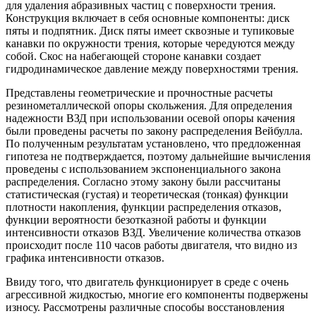
для удаления абразивных частиц с поверхности трения.
Конструкция включает в себя основные компоненты: диск
пяты и подпятник. Диск пяты имеет сквозные и тупиковые
канавки по окружности трения, которые чередуются между
собой. Скос на набегающей стороне канавки создает
гидродинамическое давление между поверхностями трения.
Представлены геометрические и прочностные расчеты
резинометаллической опоры скольжения. Для определения
надежности ВЗД при использовании осевой опоры качения
были проведены расчеты по закону распределения Вейбулла.
По полученным результатам установлено, что предложенная
гипотеза не подтверждается, поэтому дальнейшие вычисления
проведены с использованием экспоненциального закона
распределения. Согласно этому закону были рассчитаны
статистическая (густая) и теоретическая (тонкая) функции
плотности накопления, функции распределения отказов,
функции вероятности безотказной работы и функции
интенсивности отказов ВЗД. Увеличение количества отказов
происходит после 110 часов работы двигателя, что видно из
графика интенсивности отказов.
Ввиду того, что двигатель функционирует в среде с очень
агрессивной жидкостью, многие его компоненты подвержены
износу. Рассмотрены различные способы восстановления