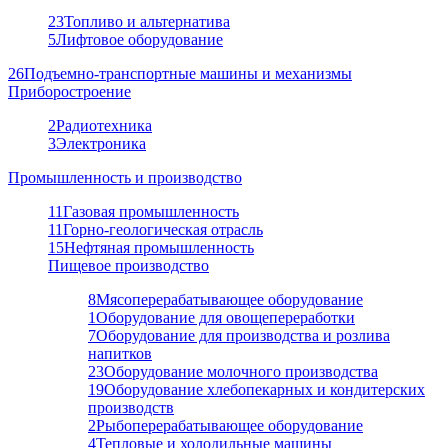
23
Топливо и альтернатива
5
Лифтовое оборудование
26
Подъемно-транспортные машины и механизмы
Приборостроение
2
Радиотехника
3
Электроника
Промышленность и производство
11
Газовая промышленность
11
Горно-геологическая отрасль
15
Нефтяная промышленность
Пищевое производство
8
Мясоперерабатывающее оборудование
1
Оборудование для овощепереработки
7
Оборудование для производства и розлива
напитков
23
Оборудование молочного производства
19
Оборудование хлебопекарных и кондитерских
производств
2
Рыбоперерабатывающее оборудование
4
Тепловые и холодильные машины