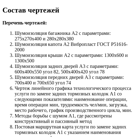
Состав чертежей
Перечень чертежей:
Шумоизоляция багажника А2 с параметрами:
275х270х400 и 280х280х380
Шумоизоляция капота А2 Вибропласт ГОСТ Р51616-
2000
Шумоизоляция крыши А2 с параметрами: 1300х600 и
1300х500
Шумоизоляция задних дверей А3 с параметрами:
600х400х550 угол 82, 500х400х420 угол 78
Шумоизоляция передних дверей А3 с параметрами:
700х400 и 700х650 угол 74
Чертеж линейного графика технологического процесса
услуги по замене задних тормозных колодок А1 со
следующими показателями: наименование операции,
время операции мин, трудоемкость чел/мин, загрузка,
место рабочего, график производственного цикла, мин.
Методы борьбы с шумом А1, где рассмотрены
конструктивный и пассивный метод
Постовая маршрутная карта услуги по замене задних
тормозных колодок А1 с указанием наименования