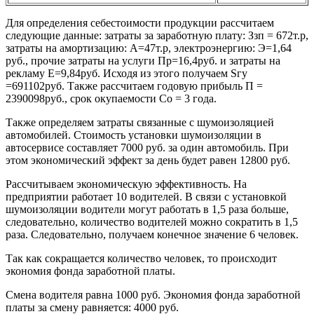
Для определения себестоимости продукции рассчитаем
следующие данные: затраты за заработную плату: Ззп = 672т.р,
затраты на амортизацию: А=47т.р, электроэнергию: Э=1,64
руб., прочие затраты на услуги Пр=16,4руб. и затраты на
рекламу Е=9,84руб. Исходя из этого получаем Sгу
=691102руб. Также рассчитаем годовую прибыль П =
2390098руб., срок окупаемости Со = 3 года.
Также определяем затраты связанные с шумоизоляцией
автомобилей. Стоимость установки шумоизоляции в
автосервисе составляет 7000 руб. за один автомобиль. При
этом экономический эффект за день будет равен 12800 руб.
Рассчитываем экономическую эффективность. На
предприятии работает 10 водителей. В связи с установкой
шумоизоляции водители могут работать в 1,5 раза больше,
следовательно, количество водителей можно сократить в 1,5
раза. Следовательно, получаем конечное значение 6 человек.
Так как сокращается количество человек, то происходит
экономия фонда заработной платы.
Смена водителя равна 1000 руб. Экономия фонда заработной
платы за смену равняется: 4000 руб.