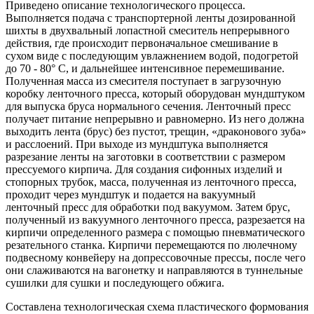
Приведено описание технологического процесса.
Выполняется подача с транспортерной ленты дозированной
шихты в двухвальный лопастной смеситель непрерывного
действия, где происходит первоначальное смешивание в
сухом виде с последующим увлажнением водой, подогретой
до 70 - 80° С, и дальнейшее интенсивное перемешивание.
Полученная масса из смесителя поступает в загрузочную
коробку ленточного пресса, который оборудован мундштуком
для выпуска бруса нормального сечения. Ленточный пресс
получает питание непрерывно и равномерно. Из него должна
выходить лента (брус) без пустот, трещин, «драконового зуба»
и расслоений. При выходе из мундштука выполняется
разрезание ленты на заготовки в соответствии с размером
прессуемого кирпича. Для создания сифонных изделий и
стопорных трубок, масса, полученная из ленточного пресса,
проходит через мундштук и подается на вакуумный
ленточный пресс для обработки под вакуумом. Затем брус,
полученный из вакуумного ленточного пресса, разрезается на
кирпичи определенного размера с помощью пневматического
резательного станка. Кирпичи перемещаются по люлечному
подвесному конвейеру на допрессовочные прессы, после чего
они слаживаются на вагонетку и направляются в туннельные
сушилки для сушки и последующего обжига.
Составлена технологическая схема пластического формования