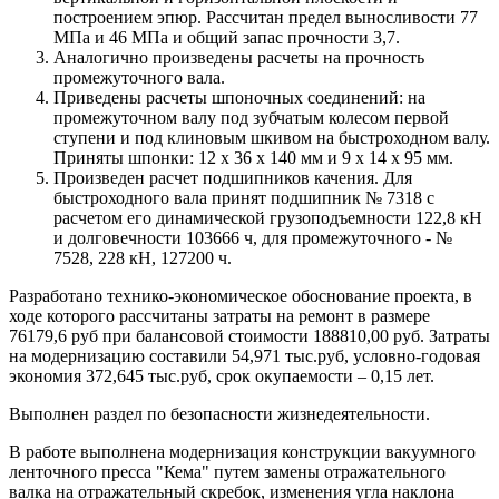
построением эпюр. Рассчитан предел выносливости 77
МПа и 46 МПа и общий запас прочности 3,7.
Аналогично произведены расчеты на прочность
промежуточного вала.
Приведены расчеты шпоночных соединений: на
промежуточном валу под зубчатым колесом первой
ступени и под клиновым шкивом на быстроходном валу.
Приняты шпонки: 12 х 36 х 140 мм и 9 х 14 х 95 мм.
Произведен расчет подшипников качения. Для
быстроходного вала принят подшипник № 7318 с
расчетом его динамической грузоподъемности 122,8 кН
и долговечности 103666 ч, для промежуточного - №
7528, 228 кН, 127200 ч.
Разработано технико-экономическое обоснование проекта, в
ходе которого рассчитаны затраты на ремонт в размере
76179,6 руб при балансовой стоимости 188810,00 руб. Затраты
на модернизацию составили 54,971 тыс.руб, условно-годовая
экономия 372,645 тыс.руб, срок окупаемости – 0,15 лет.
Выполнен раздел по безопасности жизнедеятельности.
В работе выполнена модернизация конструкции вакуумного
ленточного пресса "Кема" путем замены отражательного
валка на отражательный скребок, изменения угла наклона