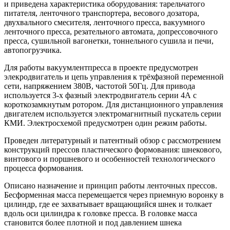
и приведена характеристика оборудования: тарельчатого
питателя, ленточного транспортера, весового дозатора,
двухвального смесителя, ленточного пресса, вакуумного
ленточного пресса, резательного автомата, допрессовочного
пресса, сушильной вагонетки, тоннельного сушила и печи,
автопогрузчика.
Для работы вакуумлентпресса в проекте предусмотрен
элекродвигатель и цепь управления к трёхфазной переменной
сети, напряжением 380В, частотой 50Гц. Для привода
используется 3-х фазный электродвигатель серии 4А с
короткозамкнутым ротором. Для дистанционного управления
двигателем используется электромагнитный пускатель серии
КМИ. Электросхемой предусмотрен один режим работы.
Проведен литературный и патентный обзор с рассмотрением
конструкций прессов пластического формования: шнекового,
винтового и поршневого и особенностей технологического
процесса формования.
Описано назначение и принцип работы ленточных прессов.
Бесформенная масса перемещается через приемную воронку в
цилиндр, где ее захватывает вращающийся шнек и толкает
вдоль оси цилиндра к головке пресса. В головке масса
становится более плотной и под давлением шнека