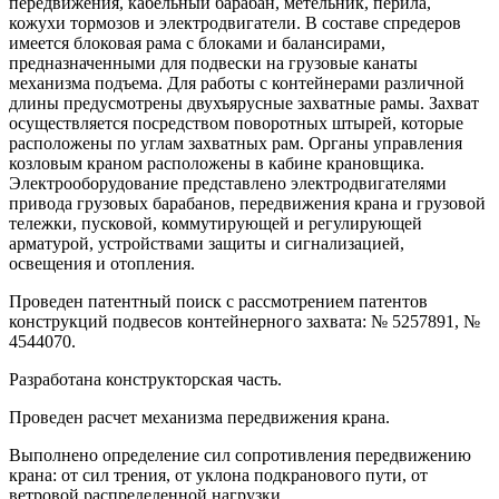
передвижения, кабельный барабан, метельник, перила,
кожухи тормозов и электродвигатели. В составе спредеров
имеется блоковая рама с блоками и балансирами,
предназначенными для подвески на грузовые канаты
механизма подъема. Для работы с контейнерами различной
длины предусмотрены двухъярусные захватные рамы. Захват
осуществляется посредством поворотных штырей, которые
расположены по углам захватных рам. Органы управления
козловым краном расположены в кабине крановщика.
Электрооборудование представлено электродвигателями
привода грузовых барабанов, передвижения крана и грузовой
тележки, пусковой, коммутирующей и регулирующей
арматурой, устройствами защиты и сигнализацией,
освещения и отопления.
Проведен патентный поиск с рассмотрением патентов
конструкций подвесов контейнерного захвата: № 5257891, №
4544070.
Разработана конструкторская часть.
Проведен расчет механизма передвижения крана.
Выполнено определение сил сопротивления передвижению
крана: от сил трения, от уклона подкранового пути, от
ветровой распределенной нагрузки.