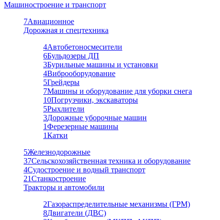
Машиностроение и транспорт
7
Авиационное
Дорожная и спецтехника
4
Автобетоносмесители
6
Бульдозеры ДП
3
Бурильные машины и установки
4
Виброоборудование
5
Грейдеры
7
Машины и оборудование для уборки снега
10
Погрузчики, экскаваторы
5
Рыхлители
3
Дорожные уборочные машин
1
Ферезерные машины
1
Катки
5
Железнодорожные
37
Сельскохозяйственная техника и оборудование
4
Судостроение и водный транспорт
21
Станкостроение
Тракторы и автомобили
2
Газораспределительные механизмы (ГРМ)
8
Двигатели (ДВС)