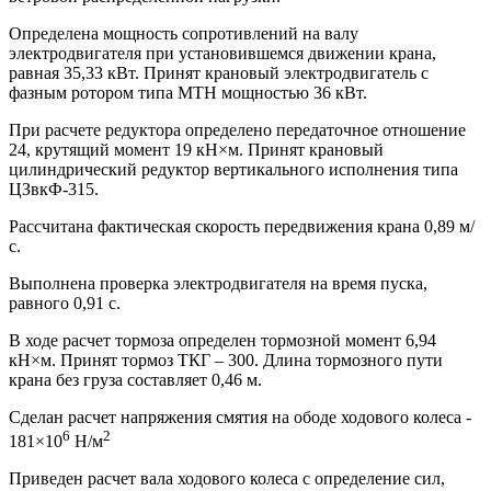
Определена мощность сопротивлений на валу
электродвигателя при установившемся движении крана,
равная 35,33 кВт. Принят крановый электродвигатель с
фазным ротором типа МТН мощностью 36 кВт.
При расчете редуктора определено передаточное отношение
24, крутящий момент 19 кН×м. Принят крановый
цилиндрический редуктор вертикального исполнения типа
ЦЗвкФ-315.
Рассчитана фактическая скорость передвижения крана 0,89 м/
с.
Выполнена проверка электродвигателя на время пуска,
равного 0,91 с.
В ходе расчет тормоза определен тормозной момент 6,94
кН×м. Принят тормоз ТКГ – 300. Длина тормозного пути
крана без груза составляет 0,46 м.
Сделан расчет напряжения смятия на ободе ходового колеса -
6
2
181×10
Н/м
Приведен расчет вала ходового колеса с определение сил,