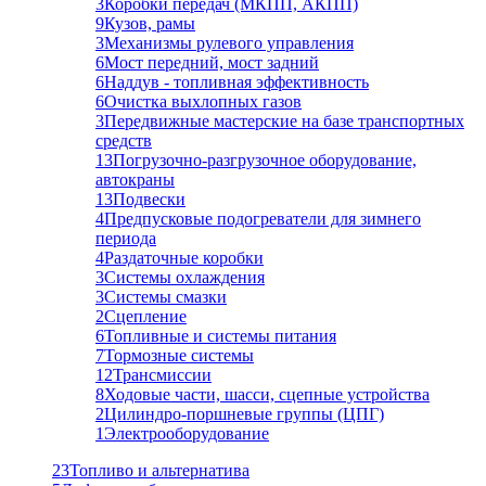
3
Коробки передач (МКПП, АКПП)
9
Кузов, рамы
3
Механизмы рулевого управления
6
Мост передний, мост задний
6
Наддув - топливная эффективность
6
Очистка выхлопных газов
3
Передвижные мастерские на базе транспортных
средств
13
Погрузочно-разгрузочное оборудование,
автокраны
13
Подвески
4
Предпусковые подогреватели для зимнего
периода
4
Раздаточные коробки
3
Системы охлаждения
3
Системы смазки
2
Сцепление
6
Топливные и системы питания
7
Тормозные системы
12
Трансмиссии
8
Ходовые части, шасси, сцепные устройства
2
Цилиндро-поршневые группы (ЦПГ)
1
Электрооборудование
23
Топливо и альтернатива