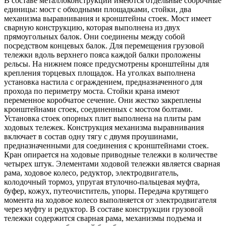
В составе металлоконструкций имеются отдельные сборочные
единицы: мост с обходными площадками, стойки, два
механизма выравнивания и кронштейны стоек. Мост имеет
сварную конструкцию, которая выполнена из двух
прямоугольных балок. Они соединены между собой
посредством концевых балок. Для перемещения грузовой
тележки вдоль верхнего пояса каждой балки проложены
рельсы. На нижнем поясе предусмотрены кронштейны для
крепления торцевых площадок. На уголках выполнена
установка настила с ограждением, предназначенного для
прохода по периметру моста. Стойки крана имеют
переменное коробчатое сечение. Они жестко закреплены
кронштейнами стоек, соединенных с мостом болтами.
Установка стоек опорных плит выполнена на плиты рам
ходовых тележек. Конструкция механизма выравнивания
включает в состав одну тягу с двумя проушинами,
предназначенными для соединения с кронштейнами стоек.
Кран опирается на ходовые приводные тележки в количестве
четырех штук. Элементами ходовой тележки является сварная
рама, ходовое колесо, редуктор, электродвигатель,
колодочный тормоз, упругая втулочно-пальцевая муфта,
буфер, кожух, путеочиститель, упоры. Передача крутящего
момента на ходовое колесо выполняется от электродвигателя
через муфту и редуктор. В составе конструкции грузовой
тележки содержится сварная рама, механизмы подъема и