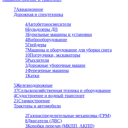
7
Авиационное
Дорожная и спецтехника
4
Автобетоносмесители
6
Бульдозеры ДП
3
Бурильные машины и установки
4
Виброоборудование
5
Грейдеры
7
Машины и оборудование для уборки снега
10
Погрузчики, экскаваторы
5
Рыхлители
3
Дорожные уборочные машин
1
Ферезерные машины
1
Катки
5
Железнодорожные
37
Сельскохозяйственная техника и оборудование
4
Судостроение и водный транспорт
21
Станкостроение
Тракторы и автомобили
2
Газораспределительные механизмы (ГРМ)
8
Двигатели (ДВС)
3
Коробки передач (МКПП, АКПП)