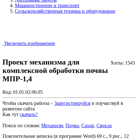
Машиностроение и транспорт
Сельскохозяйственная техника и оборудование
Увеличить изображение
Проект механизма для
Хиты: 1543
комплексной обработки почвы
МПР-1,4
Код:
01.01.02.06.05
Чтобы скачать работы –
Зарегистрируйся
и поучаствуй в
развитии сайта
Как тут
скачать?
Закрыть работу?
Поиск по словам:
Механизм
,
Почва
,
Сахар
,
Свекла
Пояснительная записка (в программе Word) 69 с., 9 рис., 12