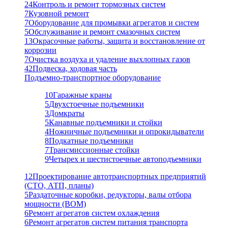
24
Контроль и ремонт тормозных систем
7
Кузовной ремонт
7
Оборудование для промывки агрегатов и систем
5
Обслуживание и ремонт смазочных систем
13
Окрасочные работы, защита и восстановление от
коррозии
7
Очистка воздуха и удаление выхлопных газов
42
Подвеска, ходовая часть
Подъемно-транспортное оборудование
10
Гаражные краны
5
Двухстоечные подъемники
3
Домкраты
5
Канавные подъемники и стойки
4
Ножничные подъемники и опрокидыватели
8
Подкатные подъемники
7
Трансмиссионные стойки
9
Четырех и шестистоечные автоподъемники
12
Проектирование автотранспортных предприятий
(СТО, АТП, планы)
5
Раздаточные коробки, редукторы, валы отбора
мощности (ВОМ)
6
Ремонт агрегатов систем охлаждения
6
Ремонт агрегатов систем питания транспорта