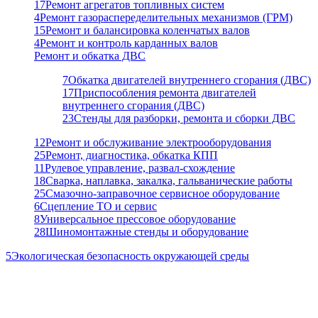
17
Ремонт агрегатов топливных систем
4
Ремонт газораспеределительных механизмов (ГРМ)
15
Ремонт и балансировка коленчатых валов
4
Ремонт и контроль карданных валов
Ремонт и обкатка ДВС
7
Обкатка двигателей внутреннего сгорания (ДВС)
17
Приспособления ремонта двигателей
внутреннего сгорания (ДВС)
23
Стенды для разборки, ремонта и сборки ДВС
12
Ремонт и обслуживание электрооборудования
25
Ремонт, диагностика, обкатка КПП
11
Рулевое управление, развал-схождение
18
Сварка, наплавка, закалка, гальванические работы
25
Смазочно-заправочное сервисное оборудование
6
Сцепление ТО и сервис
8
Универсальное прессовое оборудование
28
Шиномонтажные стенды и оборудование
5
Экологическая безопасность окружающей среды