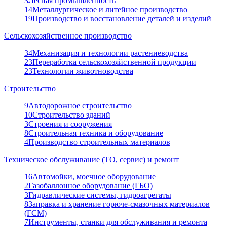
3
Лесная промышленность
14
Металлургическое и литейное производство
19
Производство и восстановление деталей и изделий
Сельскохозяйственное производство
34
Механизация и технологии растениеводства
23
Переработка сельскохозяйственной продукции
23
Технологии животноводства
Строительство
9
Автодорожное строительство
10
Строительство зданий
3
Строения и сооружения
8
Строительная техника и оборудование
4
Производство строительных материалов
Техническое обслуживание (ТО, сервис) и ремонт
16
Автомойки, моечное оборудование
2
Газобаллонное оборудование (ГБО)
3
Гидравлические системы, гидроагрегаты
8
Заправка и хранение горюче-смазочных материалов
(ГСМ)
7
Инструменты, станки для обслуживания и ремонта