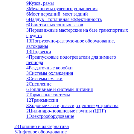
9
Кузов, рамы
3
Механизмы рулевого управления
6
Мост передний, мост задний
6
Наддув - топливная эффективность
6
Очистка выхлопных газов
3
Передвижные мастерские на базе транспортных
средств
13
Погрузочно-разгрузочное оборудование,
автокраны
13
Подвески
4
Предпусковые подогреватели для зимнего
периода
4
Раздаточные коробки
3
Системы охлаждения
3
Системы смазки
2
Сцепление
6
Топливные и системы питания
7
Тормозные системы
12
Трансмиссии
8
Ходовые части, шасси, сцепные устройства
2
Цилиндро-поршневые группы (ЦПГ)
1
Электрооборудование
23
Топливо и альтернатива
5
Лифтовое оборудование